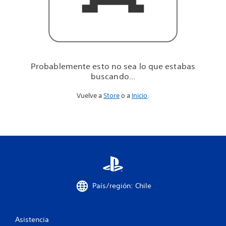
u
e
e
s
t
a
b
Probablemente esto no sea lo que estabas
a
buscando...
s
b
Vuelve a
Store
o a
Inicio
.
u
s
c
a
n
d
o
.
.
.
País/región: Chile
Asistencia