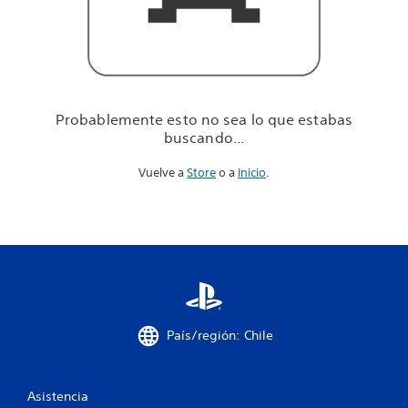
u
e
e
s
t
a
b
Probablemente esto no sea lo que estabas
a
buscando...
s
b
Vuelve a
Store
o a
Inicio
.
u
s
c
a
n
d
o
.
.
.
País/región: Chile
Asistencia