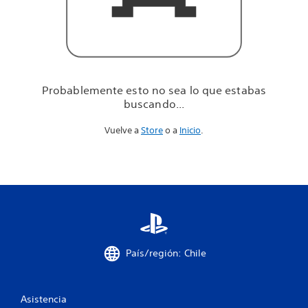
u
e
e
s
t
a
b
Probablemente esto no sea lo que estabas
a
buscando...
s
b
Vuelve a
Store
o a
Inicio
.
u
s
c
a
n
d
o
.
.
.
País/región: Chile
Asistencia