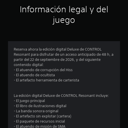
u
l
l
e
Información legal y del
q
o
s
u
s
e
juego
i
j
a
e
o
n
r
y
m
m
s
á
o
t
s
m
i
f
Reserva ahora la edición digital Deluxe de CONTROL
e
c
á
Resonant para disfrutar de un acceso anticipado de 48 h, a
n
k
c
partir del 22 de septiembre de 2026, y del siguiente
t
s
i
contenido digital:
o
.
l
- El atuendo de corrupción del Hiss
d
e
- El atuendo de ocultista
u
s
I
- El artefacto herramienta de carterista
r
d
n
a
e
n
v
l
La edición digital Deluxe de CONTROL Resonant incluye:
t
e
e
- El juego principal
e
r
e
- El libro de ilustraciones digital
e
r
s
- La banda sonora original
l
.
i
- El artefacto sin explotar (cartera)
g
ó
- El paquete de recursos inicial
a
n
- El atuendo de misión de SMA
m