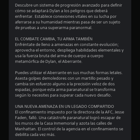
.
i
Descubre un sistema de progresión avanzado para definir
o
cómo se adaptará Dylan a los peligros que deberá
n
enfrentar. Establece conexiones vitales en su lucha por
e
aferrarse a su humanidad mientras pasa de ser un sujeto
s
de pruebas a una superarma paranormal.
p
a
EL COMBATE CAMBIA, TU ARMA TAMBIÉN
r
Enfréntate de lleno a amenazas en constante evolución;
a
aprovecha el entorno, despliega habilidades elementales y
i
usa la fuerza bruta del arma de cuerpo a cuerpo
n
metamórfica de Dylan, el Aberrante.
v
e
Puedes utilizar el Aberrante en sus muchas formas letales.
r
Asesta golpes demoledores con un martillo pesado y
t
cambia sin esfuerzo alguno a la precisión veloz de dos
i
espadas, porque esta arma paranatural se transforma
r
según lo necesites para superar cada nuevo desafío.
l
o
UNA NUEVA AMENAZA EN UN LEGADO COMPARTIDO
s
El confinamiento impuesto por la directora de la AFC, Jesse
j
Faden, falló. Una catástrofe paranatural logró escapar de
o
los muros de la Casa Inmemorial y azota las calles de
y
Manhattan. El control de la agencia en el confinamiento se
s
debilita cada vez más.
t