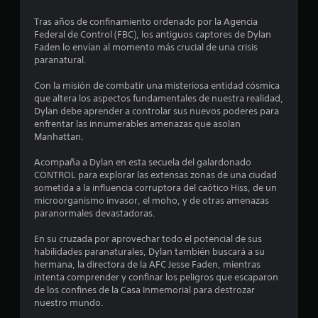
d
e
Tras años de confinamiento ordenado por la Agencia
e
p
Federal de Control (FBC), los antiguos captores de Dylan
l
j
Faden lo envían al momento más crucial de una crisis
a
o
paranatural.
y
y
o
s
Con la misión de combatir una misteriosa entidad cósmica
l
t
que altera los aspectos fundamentales de nuestra realidad,
a
i
Dylan debe aprender a controlar sus nuevos poderes para
e
c
enfrentar las innumerables amenazas que asolan
x
k
Manhattan.
p
a
e
Acompaña a Dylan en esta secuela del galardonado
r
j
CONTROL para explorar las extensas zonas de una ciudad
i
u
sometida a la influencia corruptora del caótico Hiss, de un
e
s
microorganismo invasor, el moho, y de otras amenazas
n
t
paranormales devastadoras.
c
a
i
b
En su cruzada por aprovechar todo el potencial de sus
a
l
habilidades paranaturales, Dylan también buscará a su
c
e
hermana, la directora de la AFC Jesse Faden, mientras
i
intenta comprender y confinar los peligros que escaparon
(
n
de los confines de la Casa Inmemorial para destrozar
e
b
nuestro mundo.
m
á
á