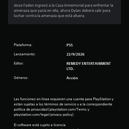
i
Jesse Faden ingresó a la Casa Inmemorial para enfrentar la
c
amenaza que yacía en ella, ahora Dylan deberá salir para
k
luchar contra la amenaza que está afuera.
s
.
Plataforma:
PS5
Lanzamiento:
22/9/2026
Editor:
REMEDY ENTERTAINMENT
LTD.
Géneros:
Acción
Las funciones en línea requieren una cuenta para PlayStation y 
están sujetas a los términos de servicio y a la correspondiente 
política de privacidad (playstation.com/Terms y 
playstation.com/legal/privacy-policy).
El software está sujeto a licencia 