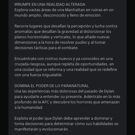
s
IRRUMPE EN UNA REALIDAD ALTERADA
t
i
Explora vastas áreas de una Manhattan en ruinas en un
i
c
mundo amplio, desconocido y lleno de emoción.
c
a
a
)
Recorre lugares que desafían la percepción y lucha contra
(
anomalías que desafían la gravedad al distorsionar los
s
S
planos horizontales y verticales, lo que añade nuevas
o
e
dimensiones a la hora de resolver puzles y al tomar
l
o
decisiones tácticas para el combate.
o
f
e
r
Encuéntrate con rostros nuevos y ya conocidos en una
l
e
cruzada riesgosa, aunque repleta de oportunidades, en
j
c
una ciudad que se reforma y una realidad que se redefine
u
e
con una fuerza inigualable.
e
n
g
a
DOMINA EL PODER DE LO PARANATURAL
o
l
Usa las experiencias más dolorosas del pasado de Dylan
o
g
para ayudarle a entender su presente. Adéntrate en lo más
f
u
profundo de la AFC y descubre los horrores que amenazan
f
n
a la humanidad.
l
a
i
s
Explota el poder que Dylan debe aprender a dominar y
n
o
toma decisiones para determinar cómo sus habilidades se
e
p
manifestarán y evolucionarán.
)
c