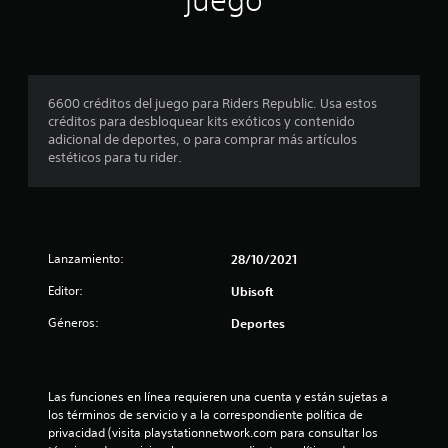
juego
i
o
n
6600 créditos del juego para Riders Republic. Usa estos
créditos para desbloquear kits exóticos y contenido
e
adicional de deportes, o para comprar más artículos
estéticos para tu rider.
s
Lanzamiento:
28/10/2021
Editor:
Ubisoft
Géneros:
Deportes
Las funciones en línea requieren una cuenta y están sujetas a 
los términos de servicio y a la correspondiente política de 
privacidad (visita playstationnetwork.com para consultar los 