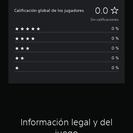
S
0.0
Calificación global de los jugadores
i
Sin calificaciones
0 %
n
0 %
c
0 %
a
0 %
l
0 %
i
f
i
c
a
Información legal y del
c