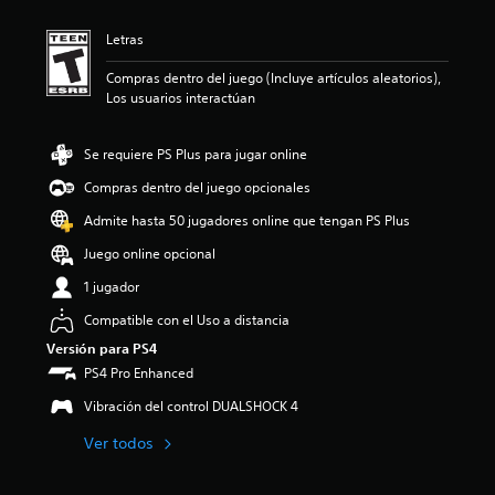
c
a
Letras
c
i
Compras dentro del juego (Incluye artículos aleatorios),
o
Los usuarios interactúan
n
e
s
Se requiere PS Plus para jugar online
Compras dentro del juego opcionales
Admite hasta 50 jugadores online que tengan PS Plus
Juego online opcional
1 jugador
Compatible con el Uso a distancia
Versión para PS4
PS4 Pro Enhanced
Vibración del control DUALSHOCK 4
Ver todos