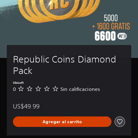
Republic Coins Diamond 
Pack
Ubisoft
0
Sin calificaciones
S
i
n
US$49.99
c
a
l
Agregar al carrito
i
f
i