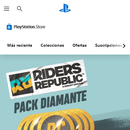
B
u
s
c
a
r
Más reciente
Colecciones
Ofertas
Suscripciones