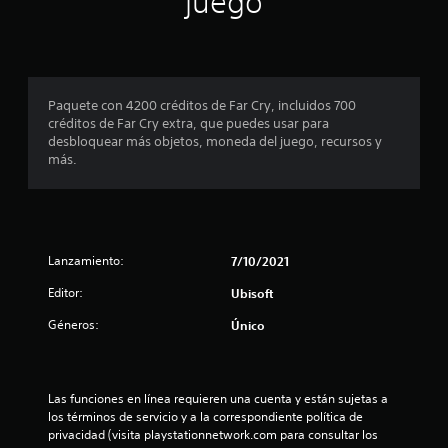
juego
t
i
a
l
r
ó
S
l
o
l
r
n
u
s
o
l
d
b
j
s
a
e
e
o
c
t
(
a
Paquete con 4200 créditos de Far Cry, incluidos 700
y
o
í
l
u
b
créditos de Far Cry extra, que puedes usar para
s
n
t
d
á
desbloquear más objetos, moneda del juego, recursos y
t
t
l
i
u
s
más.
i
r
o
l
i
c
o
t
a
o
c
k
l
a
s
o
s
e
m
s
C
.
s
)
b
C
d
i
E
e
Lanzamiento:
7/10/2021
e
(
é
l
I
l
b
Editor:
n
Ubisoft
l
n
n
j
á
s
e
v
u
Géneros:
Único
e
s
c
u
e
e
c
t
i
g
r
o
o
c
n
o
s
m
r
o
e
Las funciones en línea requieren una cuenta y están sujetas a 
i
u
d
t
s
n
los términos de servicio y a la correspondiente política de 
n
ó
e
)
c
privacidad (visita playstationnetwork.com para consultar los 
i
p
n