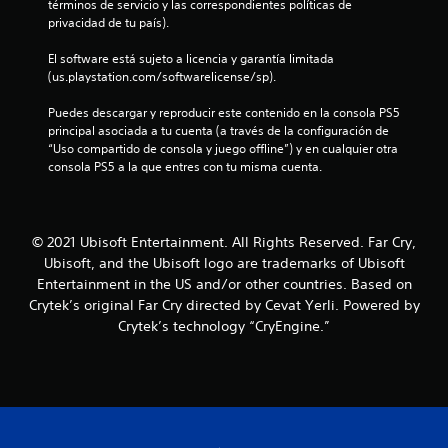
o
u
términos de servicio y las correspondientes políticas de 
c
E
a
d
a
privacidad de tu país).
a
l
n
e
t
l
v
j
t
j
q
El software está sujeto a licencia y garantía limitada 
i
u
a
a
o
u
(us.playstation.com/softwarelicense/sp).
s
e
l
i
y
u
g
l
l
e
s
Puedes descargar y reproducir este contenido en la consola PS5 
a
o
a
r
principal asociada a tu cuenta (a través de la configuración de 
t
l
i
t
d
m
“Uso compartido de consola y juego offline”) y en cualquier otra 
m
n
i
e
o
consola PS5 a la que entres con tu misma cuenta.
e
c
a
c
m
e
n
l
y
k
e
t
u
u
a
n
1
e
y
d
j
t
o
e
© 2021 Ubisoft Entertainment. All Rights Reserved. Far Cry,
a
u
o
c
a
s
r
Ubisoft, and the Ubisoft logo are trademarks of Ubisoft
.
s
t
u
á
Entertainment in the US and/or other countries. Based on
t
a
r
b
a
Crytek’s original Far Cry directed by Cevat Yerli. Powered by
a
a
t
e
P
Crytek’s technology “CryEngine.”
l
v
í
b
m
a
é
t
p
l
u
i
s
u
e
e
s
d
l
z
(
a
e
o
f
a
a
d
l
s
r
v
e
a
C
a