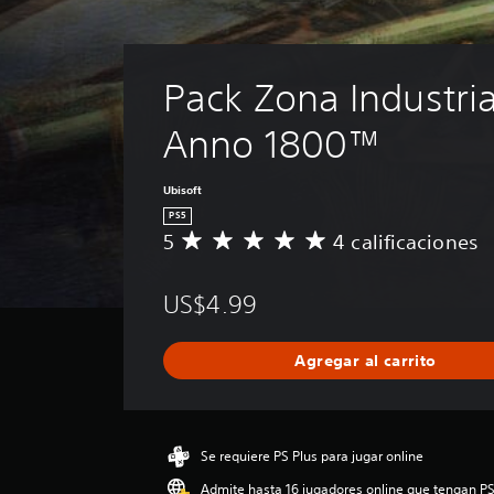
Pack Zona Industria
Anno 1800™
Ubisoft
PS5
5
4 calificaciones
C
a
l
US$4.99
i
f
i
Agregar al carrito
c
a
c
i
ó
Se requiere PS Plus para jugar online
n
Admite hasta 16 jugadores online que tengan PS