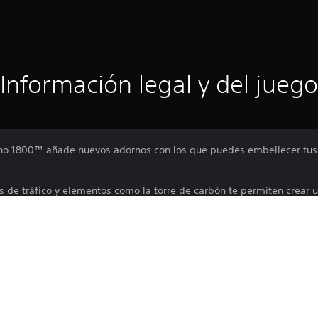
Información legal y del juego
nno 1800™ añade nuevos adornos con los que puedes embellecer tus 
s de tráfico y elementos como la torre de carbón te permiten crear u
grúas y andamios para que tus ciudades industriales cobren más vid
Las funciones en línea requieren una cu
PS5