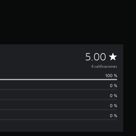
C
5.00
a
4 calificaciones
100 %
l
0 %
i
0 %
f
0 %
0 %
i
c