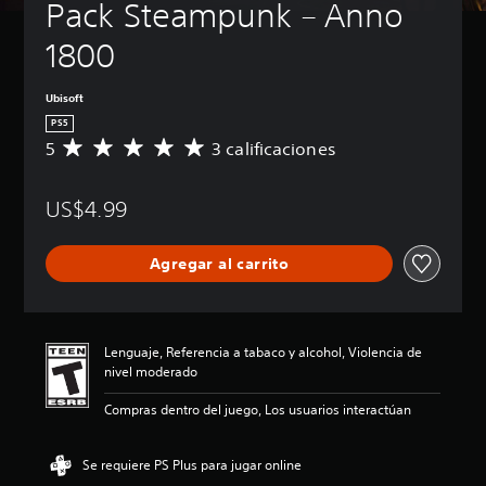
Pack Steampunk – Anno 
1800
Ubisoft
PS5
5
3 calificaciones
C
a
l
US$4.99
i
f
i
Agregar al carrito
c
a
c
i
ó
Lenguaje, Referencia a tabaco y alcohol, Violencia de
n
nivel moderado
p
r
Compras dentro del juego, Los usuarios interactúan
o
m
e
Se requiere PS Plus para jugar online
d