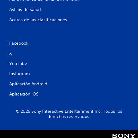
l
Avisos de salud
i
Acerca de las clasificaciones
f
i
Facebook
c
X
a
YouTube
Instagram
c
Aplicación Android
i
Aplicación iOS
o
n
© 2026 Sony Interactive Entertainment Inc. Todos los
derechos reservados.
e
s