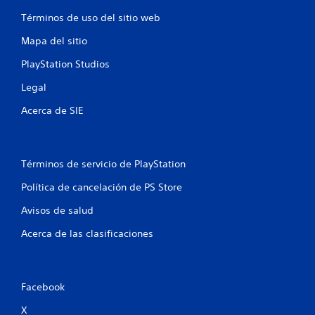
1
Términos de uso del sitio web
c
Mapa del sitio
a
PlayStation Studios
l
Legal
Acerca de SIE
i
f
i
Términos de servicio de PlayStation
Política de cancelación de PS Store
c
Avisos de salud
a
Acerca de las clasificaciones
c
i
Facebook
o
X