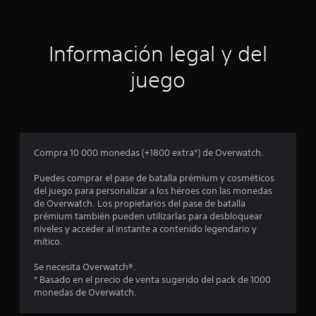
a
m
m
1
o
á
s
s
e
t
Información legal y del
f
r
á
s
a
juego
c
r
i
t
e
l
n
d
f
r
i
o
f
r
e
Compra 10 000 monedas (+1800 extra*) de Overwatch.
e
m
r
a
l
Puedes comprar el pase de batalla prémium y cosméticos
e
d
del juego para personalizar a los héroes con las monedas
n
e
l
de Overwatch. Los propietarios del pase de batalla
c
t
prémium también pueden utilizarlas para desbloquear
i
e
a
niveles y acceder al instante a contenido legendario y
a
x
mítico.
r
t
d
l
o
Se necesita Overwatch®.
o
.
e
* Basado en el precio de venta sugerido del pack de 1000
s
monedas de Overwatch.
.
c