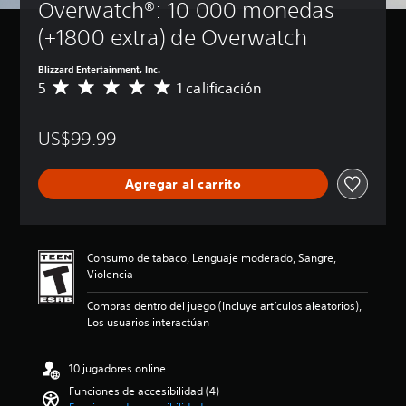
Overwatch®: 10 000 monedas 
e
e
o
d
t
e
(+1800 extra) de Overwatch
e
s
e
s
n
x
Blizzard Entertainment, Inc.
r
e
t
5
1 calificación
C
e
c
o
a
d
e
L
l
u
s
US$99.99
o
i
c
a
s
f
i
r
c
i
r
i
Agregar al carrito
h
c
y
o
a
a
s
p
t
c
i
o
s
i
l
d
d
ó
e
e
Consumo de tabaco, Lenguaje moderado, Sangre,
e
n
n
r
Violencia
t
p
c
r
e
r
i
e
Compras dentro del juego (Incluye artículos aleatorios),
x
o
a
c
Los usuarios interactúan
t
m
r
o
o
e
l
n
s
d
o
10 jugadores online
o
e
i
s
c
Funciones de accesibilidad (4)
p
o
v
e