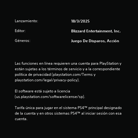
i
n
Lanzamiento:
18/3/2025
c
Editor:
Blizzard Entertainment, Inc.
o
Géneros:
Juego De Disparos, Acción
e
s
Las funciones en línea requieren una cuenta para PlayStation y 
están sujetas a los términos de servicio y a la correspondiente 
t
política de privacidad (playstation.com/Terms y 
playstation.com/legal/privacy-policy).
r
El software está sujeto a licencia 
e
(us.playstation.com/softwarelicense/sp).
Tarifa única para jugar en el sistema PS4™ principal designado 
l
de la cuenta y en otros sistemas PS4™ al iniciar sesión con esa 
cuenta.
l
a