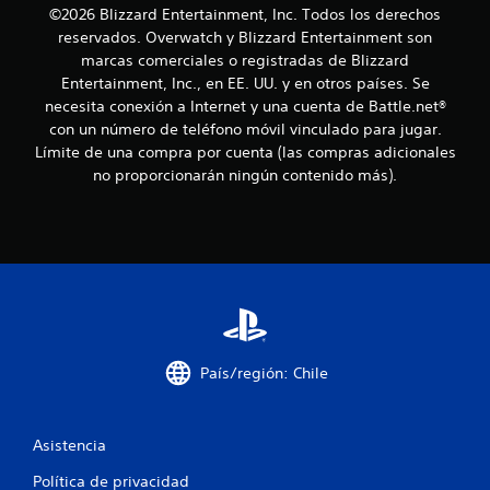
©2026 Blizzard Entertainment, Inc. Todos los derechos
s
reservados. Overwatch y Blizzard Entertainment son
e
marcas comerciales o registradas de Blizzard
Entertainment, Inc., en EE. UU. y en otros países. Se
n
necesita conexión a Internet y una cuenta de Battle.net®
con un número de teléfono móvil vinculado para jugar.
u
Límite de una compra por cuenta (las compras adicionales
no proporcionarán ningún contenido más).
n
t
o
t
a
País/región: Chile
l
d
Asistencia
e
Política de privacidad