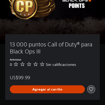
13 000 puntos Call of Duty® para 
Black Ops III
Activision
0
Sin calificaciones
S
i
n
US$99.99
c
a
l
Agregar al carrito
i
f
i
c