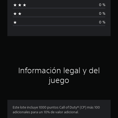
0 %
a
0 %
l
0 %
i
f
i
c
a
Información legal y del
c
juego
i
o
n
Este lote incluye 1000 puntos Call of Duty® (CP) más 100
adicionales para un 10% de valor adicional.
e