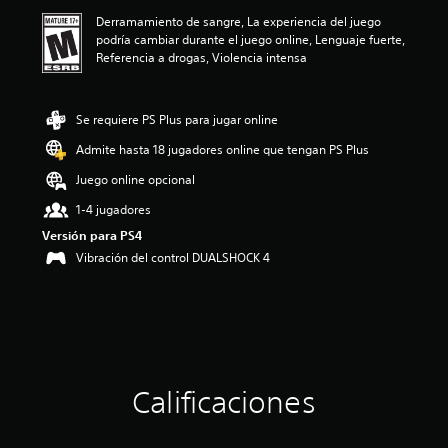
a
Derramamiento de sangre, La experiencia del juego
c
podría cambiar durante el juego online, Lenguaje fuerte,
i
Referencia a drogas, Violencia intensa
o
n
e
s
Se requiere PS Plus para jugar online
Admite hasta 18 jugadores online que tengan PS Plus
Juego online opcional
1-4 jugadores
Versión para PS4
Vibración del control DUALSHOCK 4
Calificaciones