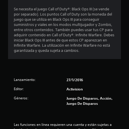
s
Se necesita el juego Call of Duty®: Black Ops III (se vende
por separado). Los puntos Call of Duty son la moneda del
juego que se utiliza en Black Ops III para conseguir
suministros y viales en los modos multijugador y Zombis,
entre otros contenidos. También puedes usar tus CP para
adquirir contenido en Call of Duty®: Infinite Warfare. Debes
iniciar Black Ops III antes de que estos CP aparezcan en
Infinite Warfare. La utilización en Infinite Warfare no está
garantizada y queda sujeta a cambios.
Lanzamiento:
27/1/2016
Editor:
Activision
Géneros:
Juego De Disparos, Acción,
Juego De Disparos
Las funciones en línea requieren una cuenta y están sujetas a 