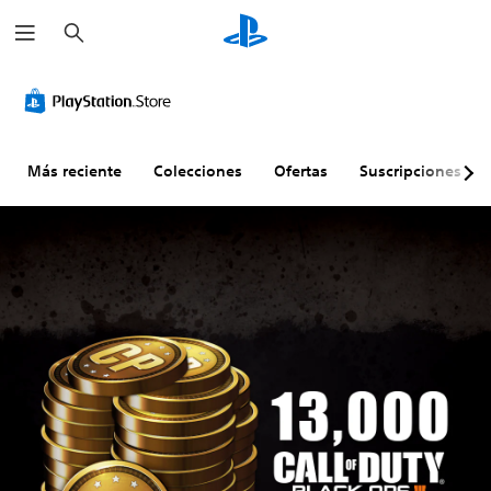
B
u
s
c
a
r
Más reciente
Colecciones
Ofertas
Suscripciones