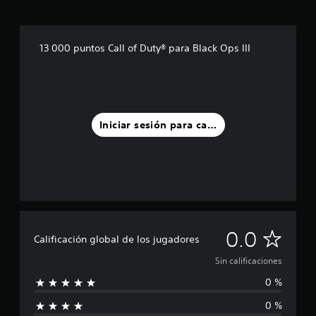
13 000 puntos Call of Duty® para Black Ops III
Iniciar sesión para calificar
S
0.0
Calificación global de los jugadores
i
Sin calificaciones
0 %
n
0 %
c