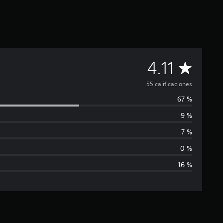
C
4.11
a
55 calificaciones
67 %
l
9 %
i
7 %
f
0 %
16 %
i
c
a