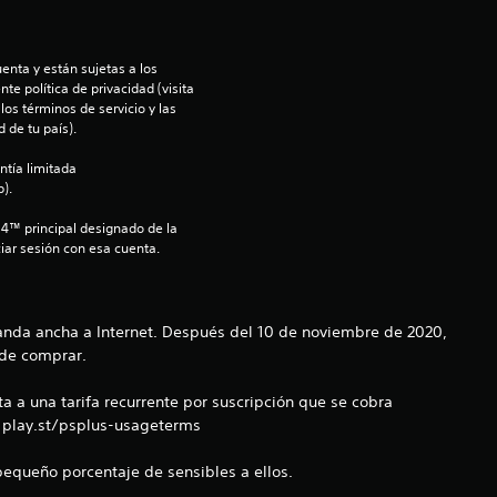
e
l
enta y están sujetas a los 
te política de privacidad (visita 
l
os términos de servicio y las 
 de tu país).
a
ntía limitada 
s
).
S4™ principal designado de la 
d
iar sesión con esa cuenta.
e
c
anda ancha a Internet. Después del 10 de noviembre de 2020,
 de comprar.
i
a a una tarifa recurrente por suscripción que se cobra
n
: play.st/psplus-usageterms
c
equeño porcentaje de sensibles a ellos.