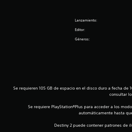
r
s
a
a
j
L
q
u
o
u
Lanzamiento:
s
s
e
s
t
Editor:
s
u
a
e
b
Géneros:
b
a
t
m
l
í
á
e
t
s
(
u
f
l
b
á
o
á
c
s
s
i
s
l
i
Se requieren 105 GB de espacio en el disco duro a fecha de
e
d
c
consultar l
p
i
a
r
f
e
)
Se requiere PlayStation®Plus para acceder a los modos
e
s
automáticamente hasta que 
r
S
e
e
e
n
Destiny 2 puede contener patrones de i
n
o
t
c
f