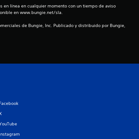
o
cios en línea en cualquier momento con un tiempo de aviso
sponible en www.bungie.net/sla.
e
merciales de Bungie, Inc. Publicado y distribuido por Bungie,
s
t
r
e
l
l
Facebook
a
X
s
YouTube
Instagram
e