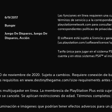
Las funciones en línea requieren una cu
6/9/2017
términos de servicio y a la correspondien
playstationnetwork.com para consultar l
Bungie
correspondientes políticas de privacidad
Juego De Disparos, Juego De
Disparos, Acción
El software está sujeto a licencia y gara
(us.playstation.com/softwarelicense/sp
Tarifa única para jugar en el sistema P
cuenta y en otros sistemas PS4™ al inic
 10 de noviembre de 2020. Sujeto a cambios. Requiere conexión de b
os requisitos en www.destinythegame.com/size-requirements antes
 multijugador en línea. La membresía de PlayStation Plus está sujet
se cancele. Se aplican restricciones de edad. Términos completos
luminación e imágenes que podrían tener efectos adversos para un p