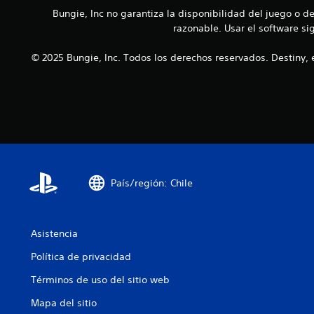
a
i
r
Bungie, Inc no garantiza la disponibilidad del juego o d
n
a
e
razonable. Usar el software si
d
r
c
e
l
e
u
© 2025 Bungie, Inc. Todos los derechos reservados. Destiny, 
o
n
n
s
a
a
.
l
m
g
a
u
n
n
e
a
r
s
a
o
q
País/región: Chile
p
u
c
e
i
f
o
a
Asistencia
n
c
e
Política de privacidad
i
s
l
d
Términos de uso del sitio web
i
e
t
Mapa del sitio
s
a