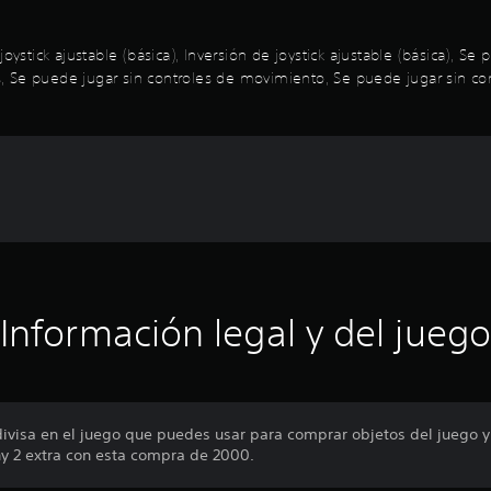
oystick ajustable (básica), Inversión de joystick ajustable (básica), S
Se puede jugar sin controles de movimiento, Se puede jugar sin contro
Información legal y del juego
divisa en el juego que puedes usar para comprar objetos del juego y
y 2 extra con esta compra de 2000.