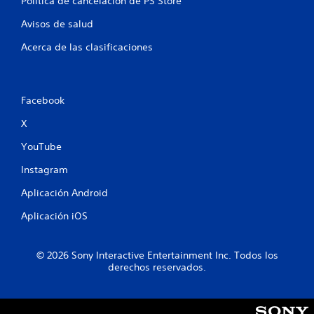
Política de cancelación de PS Store
7
Avisos de salud
c
Acerca de las clasificaciones
a
l
Facebook
i
X
f
YouTube
i
Instagram
Aplicación Android
c
Aplicación iOS
a
c
© 2026 Sony Interactive Entertainment Inc. Todos los
derechos reservados.
i
o