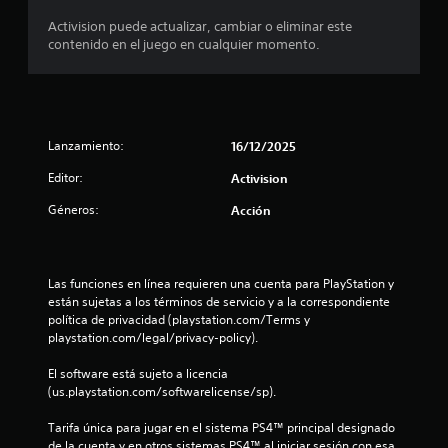
Activision puede actualizar, cambiar o eliminar este
e
contenido en el juego en cualquier momento.
s
t
r
Lanzamiento:
16/12/2025
e
Editor:
Activision
Géneros:
Acción
l
l
Las funciones en línea requieren una cuenta para PlayStation y 
a
están sujetas a los términos de servicio y a la correspondiente 
política de privacidad (playstation.com/Terms y 
s
playstation.com/legal/privacy-policy).
d
El software está sujeto a licencia 
(us.playstation.com/softwarelicense/sp).
e
Tarifa única para jugar en el sistema PS4™ principal designado 
c
de la cuenta y en otros sistemas PS4™ al iniciar sesión con esa 