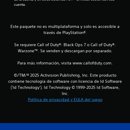
cuenta.
i
n
Este paquete no es multiplataforma y solo es accesible a
c
través de PlayStation®.
o
Se requiere Call of Duty®: Black Ops 7 o Call of Duty®:
e
Warzone™. Se venden y descargan por separado.
s
Para más información, visita www.callofduty.com.
t
©/TM/® 2025 Activision Publishing, Inc. Este producto
contiene tecnología de software con licencia de Id Software
r
('Id Technology'). Id Technology © 1999-2025 Id Software,
e
Inc.
Política de privacidad y EULA del juego
l
l
a