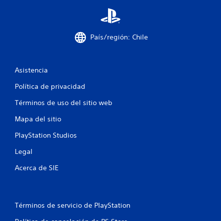
s
e
País/región: Chile
n
u
Asistencia
n
Política de privacidad
t
Términos de uso del sitio web
Mapa del sitio
o
PlayStation Studios
t
Legal
a
Acerca de SIE
l
d
Términos de servicio de PlayStation
e