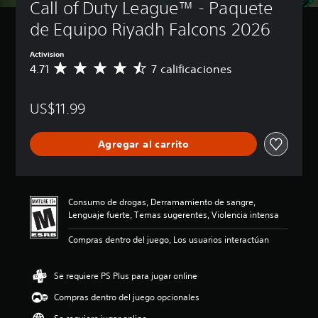
Call of Duty League™ - Paquete 
de Equipo Riyadh Falcons 2026
Activision
4.71
7 calificaciones
C
a
l
US$11.99
i
f
i
Agregar al carrito
c
a
c
i
ó
Consumo de drogas, Derramamiento de sangre,
n
Lenguaje fuerte, Temas sugerentes, Violencia intensa
p
r
Compras dentro del juego, Los usuarios interactúan
o
m
e
Se requiere PS Plus para jugar online
d
Compras dentro del juego opcionales
i
o