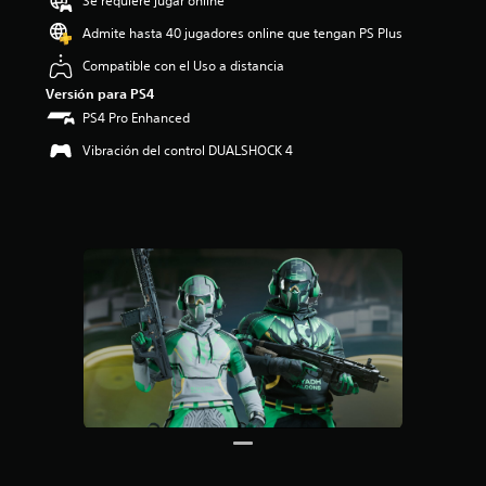
Se requiere jugar online
:
4
Admite hasta 40 jugadores online que tengan PS Plus
.
Compatible con el Uso a distancia
7
1
Versión para PS4
e
PS4 Pro Enhanced
s
t
Vibración del control DUALSHOCK 4
r
e
l
l
a
s
d
e
c
i
n
c
o
e
s
t
r