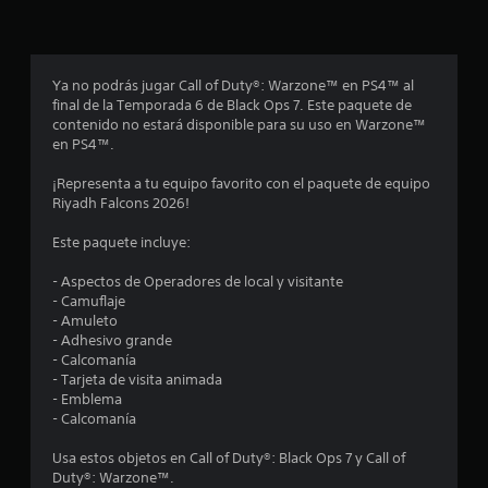
p
r
o
Ya no podrás jugar Call of Duty®: Warzone™ en PS4™ al
final de la Temporada 6 de Black Ops 7. Este paquete de
m
contenido no estará disponible para su uso en Warzone™
en PS4™.
e
¡Representa a tu equipo favorito con el paquete de equipo
d
Riyadh Falcons 2026!
i
Este paquete incluye:
o
- Aspectos de Operadores de local y visitante
- Camuflaje
:
- Amuleto
- Adhesivo grande
4
- Calcomanía
- Tarjeta de visita animada
.
- Emblema
- Calcomanía
7
Usa estos objetos en Call of Duty®: Black Ops 7 y Call of
Duty®: Warzone™.
1