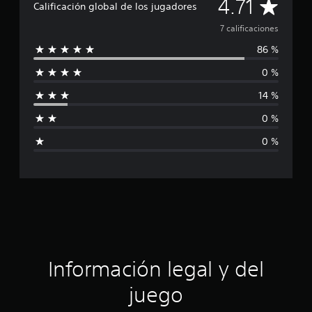
C
4.71
Calificación global de los jugadores
c
i
a
7 calificaciones
o
n
86 %
l
e
0 %
s
i
14 %
f
0 %
i
0 %
c
a
c
i
ó
Información legal y del
n
juego