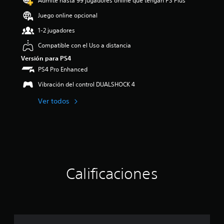
Admite hasta 99 jugadores online que tengan PS Plus
:
4
Juego online opcional
.
1-2 jugadores
0
8
Compatible con el Uso a distancia
e
Versión para PS4
s
t
PS4 Pro Enhanced
r
Vibración del control DUALSHOCK 4
e
l
Ver todos
l
a
s
d
e
c
i
n
Calificaciones
c
o
e
s
t
r