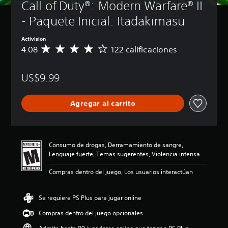
Call of Duty®: Modern Warfare® II 
- Paquete Inicial: Itadakimasu
Activision
4.08
122 calificaciones
C
a
l
US$9.99
i
f
i
Agregar al carrito
c
a
c
i
ó
Consumo de drogas, Derramamiento de sangre,
n
Lenguaje fuerte, Temas sugerentes, Violencia intensa
p
r
Compras dentro del juego, Los usuarios interactúan
o
m
e
Se requiere PS Plus para jugar online
d
Compras dentro del juego opcionales
i
o