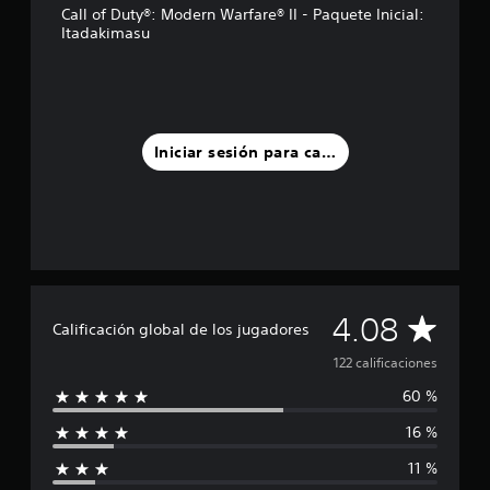
e
Call of Duty®: Modern Warfare® II - Paquete Inicial:
Itadakimasu
l
l
a
s
e
n
u
Iniciar sesión para calificar
n
t
o
t
a
l
d
e
C
4.08
1
Calificación global de los jugadores
2
a
122 calificaciones
2
c
60 %
l
a
l
16 %
i
i
f
11 %
f
i