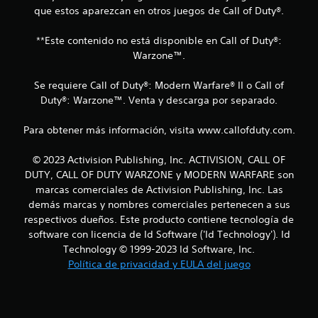
que estos aparezcan en otros juegos de Call of Duty®.
e
s
**Este contenido no está disponible en Call of Duty®:
Warzone™.
t
Se requiere Call of Duty®: Modern Warfare® II o Call of
r
Duty®: Warzone™. Venta y descarga por separado.
e
Para obtener más información, visita www.callofduty.com.
l
© 2023 Activision Publishing, Inc. ACTIVISION, CALL OF
l
DUTY, CALL OF DUTY WARZONE y MODERN WARFARE son
marcas comerciales de Activision Publishing, Inc. Las
a
demás marcas y nombres comerciales pertenecen a sus
respectivos dueños. Este producto contiene tecnología de
s
software con licencia de Id Software ('Id Technology'). Id
e
Technology © 1999-2023 Id Software, Inc.
Política de privacidad y EULA del juego
n
u