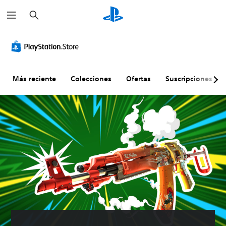
B
u
s
c
a
r
Más reciente
Colecciones
Ofertas
Suscripciones