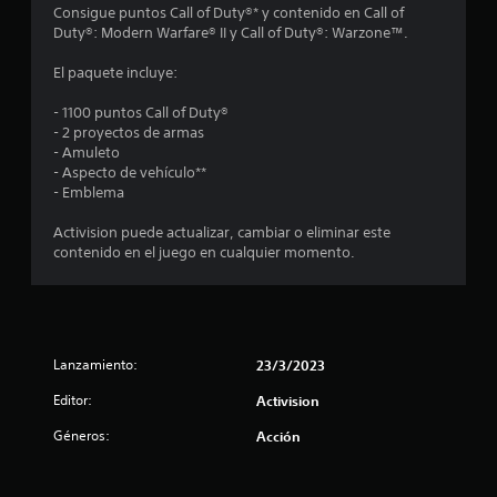
Consigue puntos Call of Duty®* y contenido en Call of
d
Duty®: Modern Warfare® II y Call of Duty®: Warzone™.
i
El paquete incluye:
o
- 1100 puntos Call of Duty®
- 2 proyectos de armas
:
- Amuleto
- Aspecto de vehículo**
4
- Emblema
.
Activision puede actualizar, cambiar o eliminar este
contenido en el juego en cualquier momento.
0
8
e
Lanzamiento:
23/3/2023
s
Editor:
Activision
Géneros:
t
Acción
r