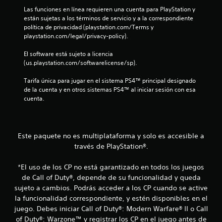
Las funciones en línea requieren una cuenta para PlayStation y 
e
están sujetas a los términos de servicio y a la correspondiente 
política de privacidad (playstation.com/Terms y 
l
playstation.com/legal/privacy-policy).
l
El software está sujeto a licencia 
(us.playstation.com/softwarelicense/sp).
a
Tarifa única para jugar en el sistema PS4™ principal designado 
s
de la cuenta y en otros sistemas PS4™ al iniciar sesión con esa 
cuenta.
d
e
Este paquete no es multiplataforma y solo es accesible a
c
través de PlayStation®.
i
*El uso de los CP no está garantizado en todos los juegos
n
de Call of Duty®, depende de su funcionalidad y queda
sujeto a cambios. Podrás acceder a los CP cuando se active
c
la funcionalidad correspondiente, y estén disponibles en el
juego. Debes iniciar Call of Duty®: Modern Warfare® II o Call
o
of Duty®: Warzone™ y registrar los CP en el juego antes de