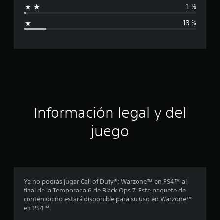
1 %
c
i
a
13 %
c
c
i
o
a
n
e
c
s
i
ó
Información legal y del
n
juego
p
r
o
Ya no podrás jugar Call of Duty®: Warzone™ en PS4™ al
final de la Temporada 6 de Black Ops 7. Este paquete de
m
contenido no estará disponible para su uso en Warzone™
en PS4™.
e