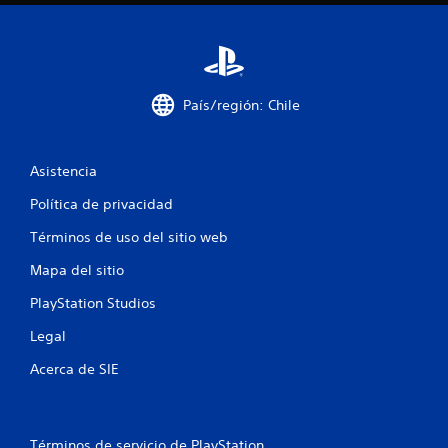
n
t
o
País/región: Chile
t
a
Asistencia
l
Política de privacidad
d
Términos de uso del sitio web
Mapa del sitio
e
PlayStation Studios
1
Legal
2
Acerca de SIE
2
c
Términos de servicio de PlayStation