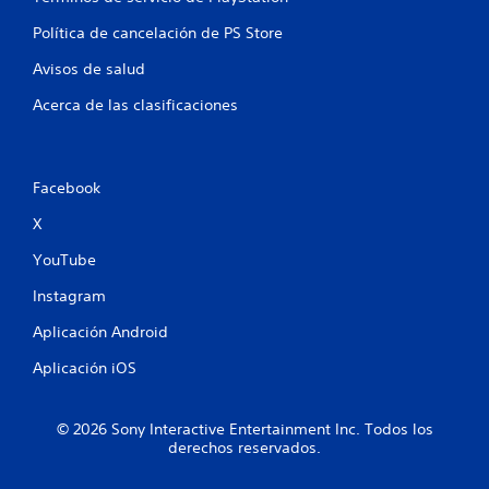
a
Política de cancelación de PS Store
l
Avisos de salud
i
Acerca de las clasificaciones
f
i
Facebook
c
X
a
YouTube
c
Instagram
i
Aplicación Android
Aplicación iOS
o
n
© 2026 Sony Interactive Entertainment Inc. Todos los
derechos reservados.
e