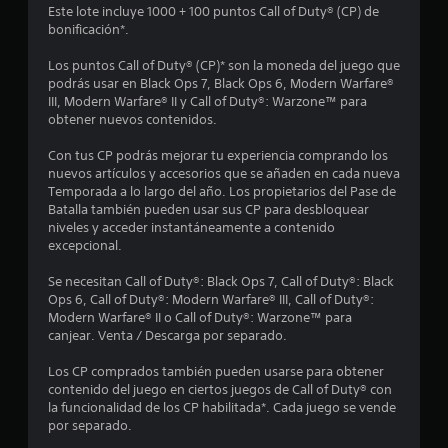
Este lote incluye 1000 + 100 puntos Call of Duty® (CP) de
d
bonificación*.
i
Los puntos Call of Duty® (CP)* son la moneda del juego que
podrás usar en Black Ops 7, Black Ops 6, Modern Warfare®
o
III, Modern Warfare® II y Call of Duty®: Warzone™ para
obtener nuevos contenidos.
:
Con tus CP podrás mejorar tu experiencia comprando los
3
nuevos artículos y accesorios que se añaden en cada nueva
Temporada a lo largo del año. Los propietarios del Pase de
.
Batalla también pueden usar sus CP para desbloquear
niveles y acceder instantáneamente a contenido
7
excepcional.
Se necesitan Call of Duty®: Black Ops 7, Call of Duty®: Black
7
Ops 6, Call of Duty®: Modern Warfare® III, Call of Duty®:
Modern Warfare® II o Call of Duty®: Warzone™ para
e
canjear. Venta / Descarga por separado.
s
Los CP comprados también pueden usarse para obtener
contenido del juego en ciertos juegos de Call of Duty® con
t
la funcionalidad de los CP habilitada*. Cada juego se vende
por separado.
r