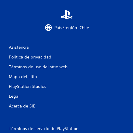
n
t
o
País/región: Chile
t
Asistencia
a
Política de privacidad
l
Términos de uso del sitio web
d
Mapa del sitio
e
PlayStation Studios
2
Legal
6
Acerca de SIE
1
c
Términos de servicio de PlayStation