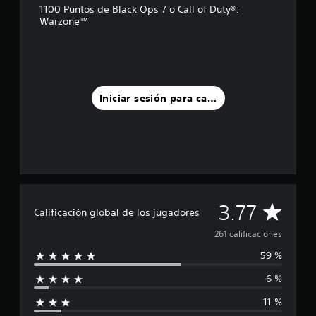
e
1100 Puntos de Black Ops 7 o Call of Duty®:
Warzone™
l
l
a
s
e
n
u
Iniciar sesión para calificar
n
t
o
t
a
l
d
e
C
3.77
2
Calificación global de los jugadores
6
a
261 calificaciones
1
c
59 %
l
a
l
6 %
i
i
f
11 %
f
i