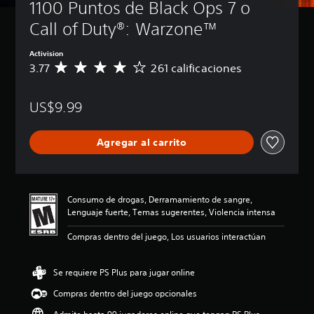
1100 Puntos de Black Ops 7 o 
Call of Duty®: Warzone™
Activision
3.77
261 calificaciones
C
a
l
US$9.99
i
f
i
Agregar al carrito
c
a
c
i
ó
Consumo de drogas, Derramamiento de sangre,
n
Lenguaje fuerte, Temas sugerentes, Violencia intensa
p
r
Compras dentro del juego, Los usuarios interactúan
o
m
e
Se requiere PS Plus para jugar online
d
Compras dentro del juego opcionales
i
o