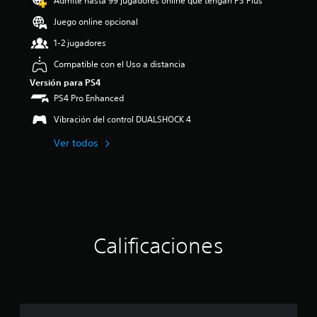
Admite hasta 99 jugadores online que tengan PS Plus
:
3
Juego online opcional
.
1-2 jugadores
7
7
Compatible con el Uso a distancia
e
Versión para PS4
s
t
PS4 Pro Enhanced
r
Vibración del control DUALSHOCK 4
e
l
Ver todos
l
a
s
d
e
c
i
n
Calificaciones
c
o
e
s
t
r