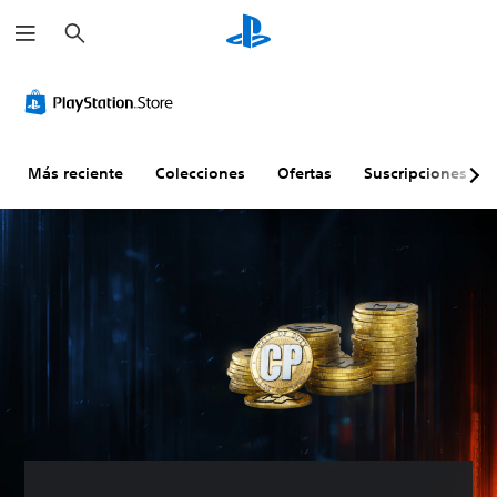
B
u
s
c
a
r
Más reciente
Colecciones
Ofertas
Suscripciones