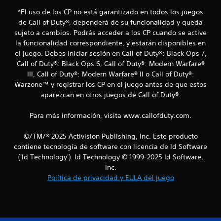
e
*El uso de los CP no está garantizado en todos los juegos
de Call of Duty®, dependerá de su funcionalidad y queda
s
sujeto a cambios. Podrás acceder a los CP cuando se active
la funcionalidad correspondiente, y estarán disponibles en
t
el juego. Debes iniciar sesión en Call of Duty®: Black Ops 7,
r
Call of Duty®: Black Ops 6, Call of Duty®: Modern Warfare®
III, Call of Duty®: Modern Warfare® II o Call of Duty®:
e
Warzone™ y registrar los CP en el juego antes de que estos
aparezcan en otros juegos de Call of Duty®.
l
Para más información, visita www.callofduty.com.
l
a
©/TM/® 2025 Activision Publishing, Inc. Este producto
contiene tecnología de software con licencia de Id Software
s
('Id Technology'). Id Technology © 1999-2025 Id Software,
Inc.
e
Política de privacidad y EULA del juego
n
u