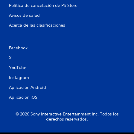
a
Política de cancelación de PS Store
l
Avisos de salud
i
Acerca de las clasificaciones
f
i
Facebook
c
X
YouTube
a
Instagram
c
Aplicación Android
i
Aplicación iOS
o
n
© 2026 Sony Interactive Entertainment Inc. Todos los
derechos reservados.
e