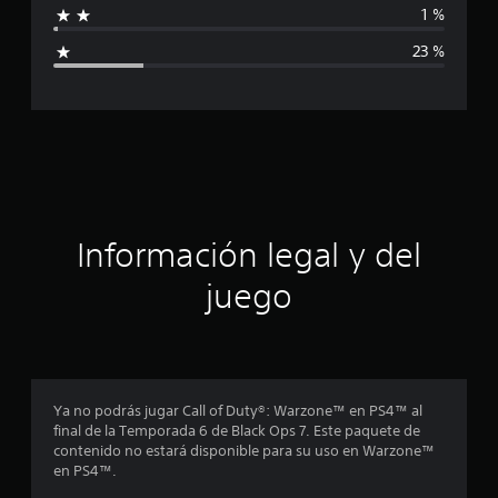
1 %
c
i
a
23 %
c
c
i
o
a
n
e
c
s
i
ó
Información legal y del
n
juego
p
r
o
Ya no podrás jugar Call of Duty®: Warzone™ en PS4™ al
final de la Temporada 6 de Black Ops 7. Este paquete de
m
contenido no estará disponible para su uso en Warzone™
en PS4™.
e