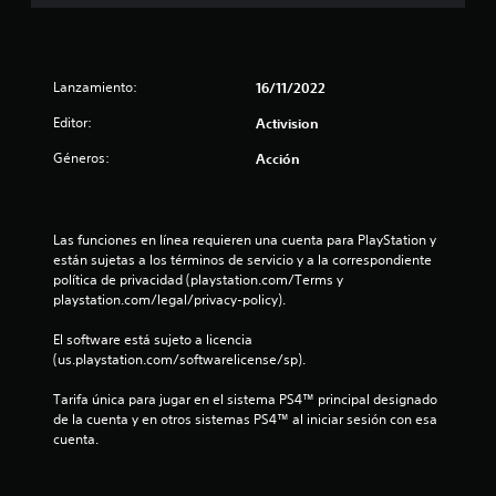
e
l
Lanzamiento:
16/11/2022
l
Editor:
Activision
a
Géneros:
Acción
s
d
Las funciones en línea requieren una cuenta para PlayStation y 
están sujetas a los términos de servicio y a la correspondiente 
e
política de privacidad (playstation.com/Terms y 
playstation.com/legal/privacy-policy).
c
El software está sujeto a licencia 
i
(us.playstation.com/softwarelicense/sp).
n
Tarifa única para jugar en el sistema PS4™ principal designado 
de la cuenta y en otros sistemas PS4™ al iniciar sesión con esa 
c
cuenta.
o