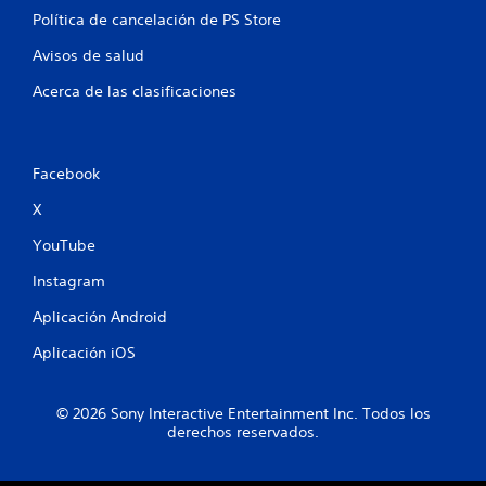
a
Política de cancelación de PS Store
l
Avisos de salud
i
Acerca de las clasificaciones
f
i
Facebook
c
X
YouTube
a
Instagram
c
Aplicación Android
i
Aplicación iOS
o
n
© 2026 Sony Interactive Entertainment Inc. Todos los
derechos reservados.
e