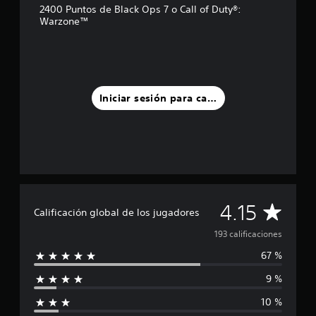
e
2400 Puntos de Black Ops 7 o Call of Duty®:
Warzone™
l
l
a
s
e
n
u
Iniciar sesión para calificar
n
t
o
t
a
l
d
e
C
4.15
1
Calificación global de los jugadores
9
a
193 calificaciones
3
c
67 %
l
a
l
9 %
i
i
f
10 %
f
i