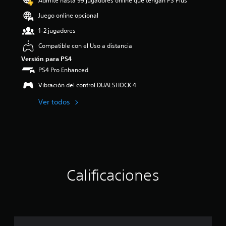
Admite hasta 99 jugadores online que tengan PS Plus
:
4
Juego online opcional
.
1-2 jugadores
1
5
Compatible con el Uso a distancia
e
Versión para PS4
s
t
PS4 Pro Enhanced
r
Vibración del control DUALSHOCK 4
e
l
Ver todos
l
a
s
d
e
c
i
n
Calificaciones
c
o
e
s
t
r