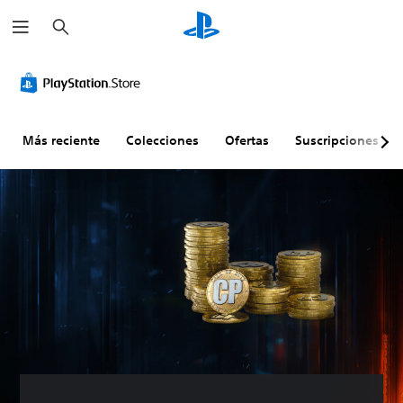
B
u
s
c
a
r
Más reciente
Colecciones
Ofertas
Suscripciones