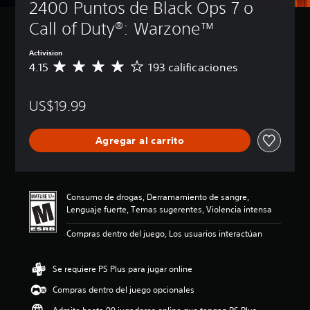
2400 Puntos de Black Ops 7 o 
Call of Duty®: Warzone™
Activision
4.15
193 calificaciones
C
a
l
US$19.99
i
f
i
Agregar al carrito
c
a
c
i
ó
Consumo de drogas, Derramamiento de sangre,
n
Lenguaje fuerte, Temas sugerentes, Violencia intensa
p
r
Compras dentro del juego, Los usuarios interactúan
o
m
e
Se requiere PS Plus para jugar online
d
Compras dentro del juego opcionales
i
o