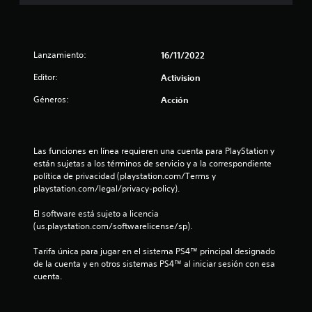
e
l
Lanzamiento:
16/11/2022
l
Editor:
Activision
a
Géneros:
Acción
s
d
Las funciones en línea requieren una cuenta para PlayStation y 
están sujetas a los términos de servicio y a la correspondiente 
e
política de privacidad (playstation.com/Terms y 
playstation.com/legal/privacy-policy).
c
El software está sujeto a licencia 
i
(us.playstation.com/softwarelicense/sp).
n
Tarifa única para jugar en el sistema PS4™ principal designado 
de la cuenta y en otros sistemas PS4™ al iniciar sesión con esa 
c
cuenta.
o