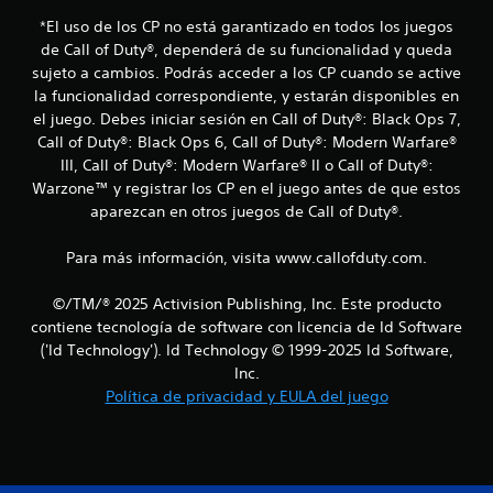
e
*El uso de los CP no está garantizado en todos los juegos
de Call of Duty®, dependerá de su funcionalidad y queda
s
sujeto a cambios. Podrás acceder a los CP cuando se active
la funcionalidad correspondiente, y estarán disponibles en
t
el juego. Debes iniciar sesión en Call of Duty®: Black Ops 7,
r
Call of Duty®: Black Ops 6, Call of Duty®: Modern Warfare®
III, Call of Duty®: Modern Warfare® II o Call of Duty®:
e
Warzone™ y registrar los CP en el juego antes de que estos
aparezcan en otros juegos de Call of Duty®.
l
Para más información, visita www.callofduty.com.
l
a
©/TM/® 2025 Activision Publishing, Inc. Este producto
contiene tecnología de software con licencia de Id Software
s
('Id Technology'). Id Technology © 1999-2025 Id Software,
Inc.
e
Política de privacidad y EULA del juego
n
u