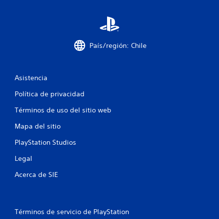
n
t
o
País/región: Chile
t
Asistencia
a
Política de privacidad
l
Términos de uso del sitio web
d
Mapa del sitio
e
PlayStation Studios
1
Legal
9
Acerca de SIE
3
c
Términos de servicio de PlayStation