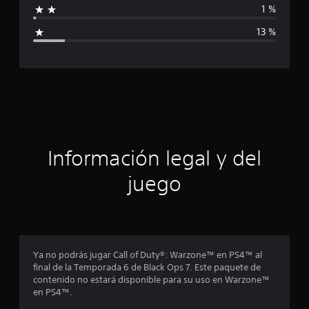
1 %
c
i
a
13 %
c
c
i
o
a
n
e
c
s
i
ó
Información legal y del
n
juego
p
r
o
Ya no podrás jugar Call of Duty®: Warzone™ en PS4™ al
final de la Temporada 6 de Black Ops 7. Este paquete de
m
contenido no estará disponible para su uso en Warzone™
en PS4™.
e