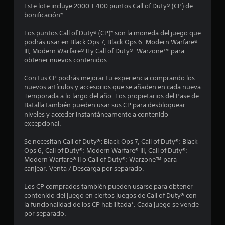
Este lote incluye 2000 + 400 puntos Call of Duty® (CP) de
d
bonificación*.
i
Los puntos Call of Duty® (CP)* son la moneda del juego que
podrás usar en Black Ops 7, Black Ops 6, Modern Warfare®
o
III, Modern Warfare® II y Call of Duty®: Warzone™ para
obtener nuevos contenidos.
:
Con tus CP podrás mejorar tu experiencia comprando los
4
nuevos artículos y accesorios que se añaden en cada nueva
Temporada a lo largo del año. Los propietarios del Pase de
.
Batalla también pueden usar sus CP para desbloquear
niveles y acceder instantáneamente a contenido
1
excepcional.
Se necesitan Call of Duty®: Black Ops 7, Call of Duty®: Black
5
Ops 6, Call of Duty®: Modern Warfare® III, Call of Duty®:
Modern Warfare® II o Call of Duty®: Warzone™ para
e
canjear. Venta / Descarga por separado.
s
Los CP comprados también pueden usarse para obtener
contenido del juego en ciertos juegos de Call of Duty® con
t
la funcionalidad de los CP habilitada*. Cada juego se vende
por separado.
r