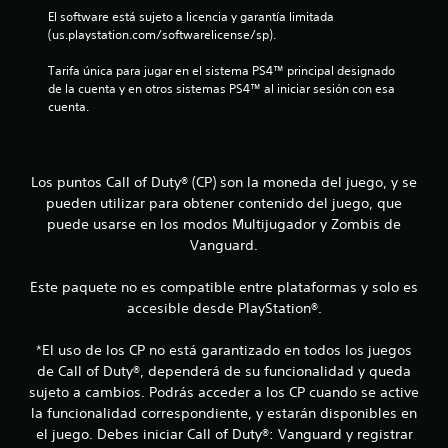
El software está sujeto a licencia y garantía limitada 
l
(us.playstation.com/softwarelicense/sp).
a
Tarifa única para jugar en el sistema PS4™ principal designado 
de la cuenta y en otros sistemas PS4™ al iniciar sesión con esa 
s
cuenta.
d
e
Los puntos Call of Duty® (CP) son la moneda del juego, y se
pueden utilizar para obtener contenido del juego, que
c
puede usarse en los modos Multijugador y Zombis de
i
Vanguard.
n
Este paquete no es compatible entre plataformas y solo es
accesible desde PlayStation®.
c
*El uso de los CP no está garantizado en todos los juegos
o
de Call of Duty®, dependerá de su funcionalidad y queda
e
sujeto a cambios. Podrás acceder a los CP cuando se active
la funcionalidad correspondiente, y estarán disponibles en
s
el juego. Debes iniciar Call of Duty®: Vanguard y registrar