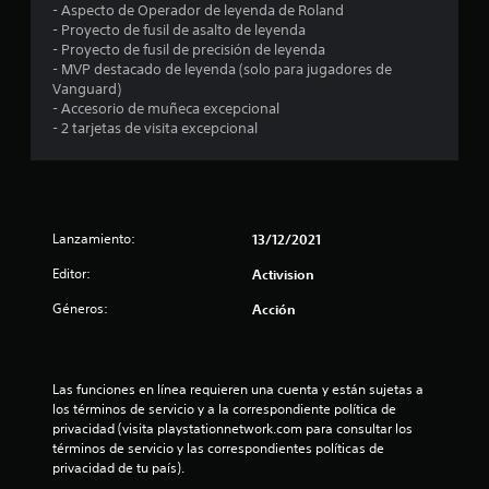
- Aspecto de Operador de leyenda de Roland
o
- Proyecto de fusil de asalto de leyenda
- Proyecto de fusil de precisión de leyenda
:
- MVP destacado de leyenda (solo para jugadores de
Vanguard)
4
- Accesorio de muñeca excepcional
- 2 tarjetas de visita excepcional
.
1
8
Lanzamiento:
13/12/2021
e
Editor:
Activision
s
Géneros:
Acción
t
r
Las funciones en línea requieren una cuenta y están sujetas a 
los términos de servicio y a la correspondiente política de 
privacidad (visita playstationnetwork.com para consultar los 
e
términos de servicio y las correspondientes políticas de 
privacidad de tu país).
l