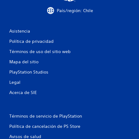
o
País/región: Chile
t
a
Asistencia
l
Política de privacidad
d
Términos de uso del sitio web
e
Mapa del sitio
PlayStation Studios
1
Legal
2
Acerca de SIE
1
c
Términos de servicio de PlayStation
a
Política de cancelación de PS Store
l
Avisos de salud