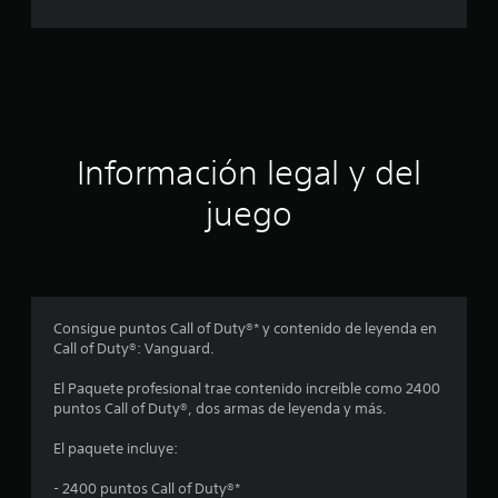
c
a
a
c
i
c
o
n
i
e
s
ó
Información legal y del
n
juego
p
r
o
Consigue puntos Call of Duty®* y contenido de leyenda en
Call of Duty®: Vanguard.
m
El Paquete profesional trae contenido increíble como 2400
e
puntos Call of Duty®, dos armas de leyenda y más.
d
El paquete incluye:
i
- 2400 puntos Call of Duty®*