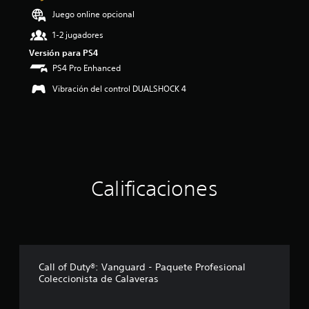
4
Juego online opcional
.
1-2 jugadores
1
8
Versión para PS4
e
PS4 Pro Enhanced
s
t
Vibración del control DUALSHOCK 4
r
e
l
l
a
s
d
Calificaciones
e
c
i
n
c
o
e
Call of Duty®: Vanguard - Paquete Profesional
s
Coleccionista de Calaveras
t
r