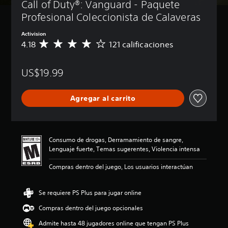
Call of Duty®: Vanguard - Paquete 
Profesional Coleccionista de Calaveras
Activision
4.18
121 calificaciones
C
a
l
US$19.99
i
f
i
Agregar al carrito
c
a
c
i
ó
Consumo de drogas, Derramamiento de sangre,
n
Lenguaje fuerte, Temas sugerentes, Violencia intensa
p
r
Compras dentro del juego, Los usuarios interactúan
o
m
e
Se requiere PS Plus para jugar online
d
Compras dentro del juego opcionales
i
o
Admite hasta 48 jugadores online que tengan PS Plus
: