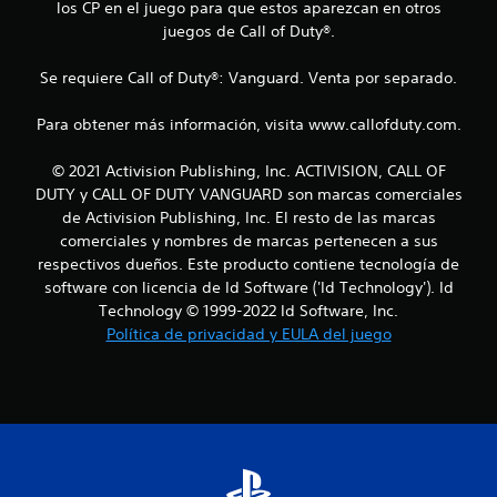
los CP en el juego para que estos aparezcan en otros
t
juegos de Call of Duty®.
r
Se requiere Call of Duty®: Vanguard. Venta por separado.
e
Para obtener más información, visita www.callofduty.com.
l
© 2021 Activision Publishing, Inc. ACTIVISION, CALL OF
l
DUTY y CALL OF DUTY VANGUARD son marcas comerciales
de Activision Publishing, Inc. El resto de las marcas
a
comerciales y nombres de marcas pertenecen a sus
s
respectivos dueños. Este producto contiene tecnología de
software con licencia de Id Software ('Id Technology'). Id
e
Technology © 1999-2022 Id Software, Inc.
Política de privacidad y EULA del juego
n
u
n
t