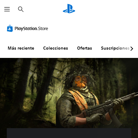
B
u
s
c
a
r
Más reciente
Colecciones
Ofertas
Suscripciones