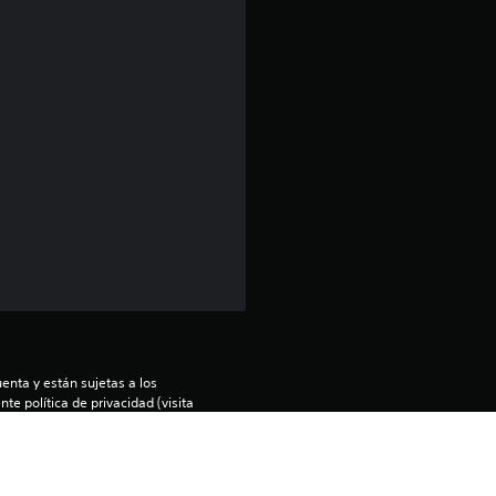
r
o
m
e
d
i
o
:
3
enta y están sujetas a los 
te política de privacidad (visita 
.
os términos de servicio y las 
 de tu país).
6
ntía limitada 