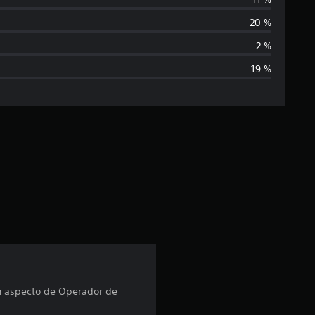
i
20 %
f
2 %
19 %
i
c
a
c
i
ó
n
p
un aspecto de Operador de