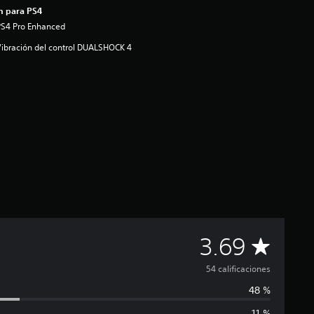
n para PS4
PS4 Pro Enhanced
ibración del control DUALSHOCK 4
C
3.69
a
54 calificaciones
48 %
l
11 %