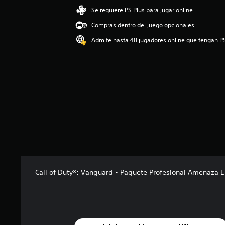
ó
Se requiere PS Plus para jugar online
n
Compras dentro del juego opcionales
p
r
Admite hasta 48 jugadores online que tengan P
o
m
e
d
i
o
:
3
.
6
9
e
s
t
Call of Duty®: Vanguard - Paquete Profesional Amenaza 
r
e
l
l
a