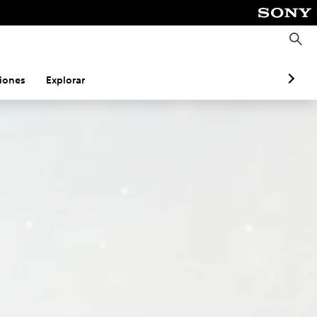
B
u
s
c
a
iones
Explorar
r