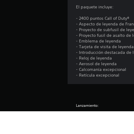
a
El paquete incluye:
l
d
- 2400 puntos Call of Duty®
e
- Aspecto de leyenda de Fran
5
- Proyecto de subfusil de ley
4
- Proyecto fusil de asalto de
c
- Emblema de leyenda
a
- Tarjeta de visita de leyenda
l
- Introducción destacada de 
i
- Reloj de leyenda
f
- Aerosol de leyenda
i
- Calcomanía excepcional
c
- Retícula excepcional
a
c
i
o
n
Lanzamiento:
e
s
Editor:
Géneros: