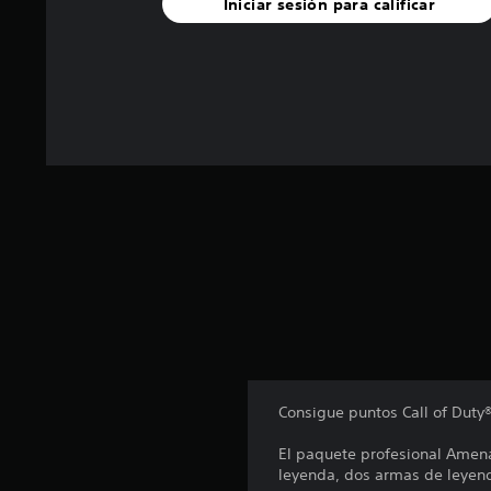
Iniciar sesión para calificar
s
d
e
c
i
n
c
o
e
s
t
r
e
l
l
a
s
e
n
u
Consigue puntos Call of Duty
n
t
El paquete profesional Amena
o
leyenda, dos armas de leyen
t