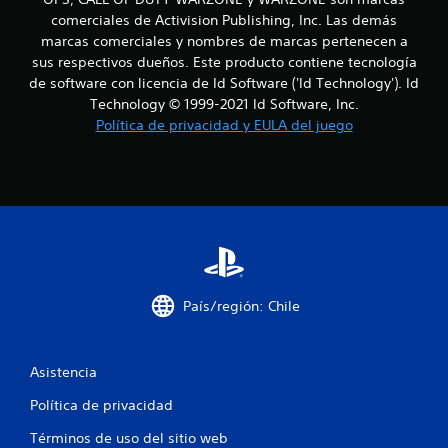
r
comerciales de Activision Publishing, Inc. Las demás
e
marcas comerciales y nombres de marcas pertenecen a
sus respectivos dueños. Este producto contiene tecnología
l
de software con licencia de Id Software ('Id Technology'). Id
Technology © 1999-2021 Id Software, Inc.
l
Política de privacidad y EULA del juego
a
s
e
n
u
País/región: Chile
n
t
Asistencia
o
Política de privacidad
t
Términos de uso del sitio web