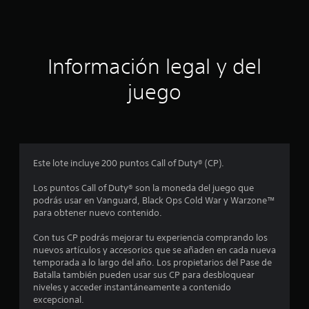
c
c
a
i
c
i
ó
o
Información legal y del
n
n
e
juego
s
p
r
o
Este lote incluye 200 puntos Call of Duty® (CP).
m
Los puntos Call of Duty® son la moneda del juego que
podrás usar en Vanguard, Black Ops Cold War y Warzone™
e
para obtener nuevo contenido.
d
Con tus CP podrás mejorar tu experiencia comprando los
nuevos artículos y accesorios que se añaden en cada nueva
i
temporada a lo largo del año. Los propietarios del Pase de
Batalla también pueden usar sus CP para desbloquear
o
niveles y acceder instantáneamente a contenido
excepcional.