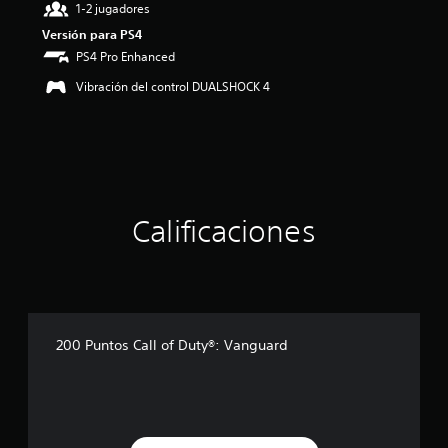
o
1-2 jugadores
:
Versión para PS4
3
PS4 Pro Enhanced
.
9
Vibración del control DUALSHOCK 4
2
e
s
t
r
e
l
l
Calificaciones
a
s
d
e
c
i
200 Puntos Call of Duty®: Vanguard
n
c
o
e
s
t