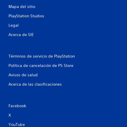
Mapa del sitio
a
PlayStation Studios
l
Legal
d
Acerca de SIE
e
1
Términos de servicio de PlayStation
2
Política de cancelación de PS Store
c
Avisos de salud
a
Acerca de las clasificaciones
l
i
Facebook
f
X
i
YouTube