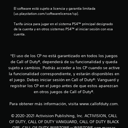
a
El software está sujeto a licencia y garantía limitada 
s
(us.playstation.com/softwarelicense/sp).
d
Tarifa única para jugar en el sistema PS4™ principal designado 
de la cuenta y en otros sistemas PS4™ al iniciar sesión con esa 
e
cuenta.
c
i
*El uso de los CP no está garantizado en todos los juegos
de Call of Duty®, dependerá de su funcionalidad y queda
n
sujeto a cambios. Podrás acceder a los CP cuando se active
c
la funcionalidad correspondiente, y estarán disponibles en
el juego. Debes iniciar sesión en Call of Duty®: Vanguard y
o
registrar los CP en el juego antes de que estos aparezcan
en otros juegos de Call of Duty®.
e
Para obtener más información, visita www.callofduty.com.
s
t
© 2020-2021 Activision Publishing, Inc. ACTIVISION, CALL
OF DUTY, CALL OF DUTY VANGUARD, CALL OF DUTY BLACK
OPS, CALL OF DUTY WARZONE y WARZONE son marcas