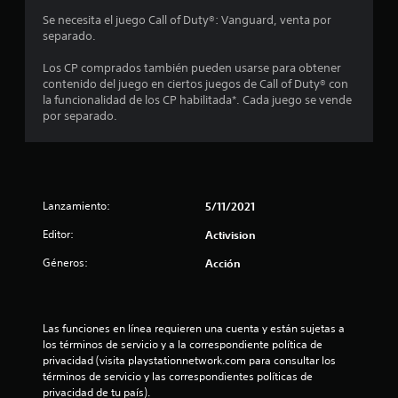
:
Se necesita el juego Call of Duty®: Vanguard, venta por
3
separado.
.
Los CP comprados también pueden usarse para obtener
contenido del juego en ciertos juegos de Call of Duty® con
9
la funcionalidad de los CP habilitada*. Cada juego se vende
por separado.
2
e
s
Lanzamiento:
5/11/2021
t
Editor:
Activision
Géneros:
Acción
r
e
Las funciones en línea requieren una cuenta y están sujetas a 
l
los términos de servicio y a la correspondiente política de 
privacidad (visita playstationnetwork.com para consultar los 
l
términos de servicio y las correspondientes políticas de 
privacidad de tu país).