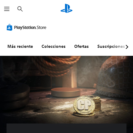
B
u
s
c
a
r
Más reciente
Colecciones
Ofertas
Suscripciones