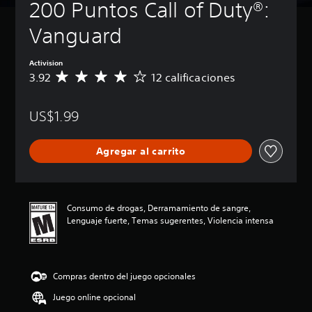
200 Puntos Call of Duty®: 
Vanguard
Activision
3.92
12 calificaciones
C
a
l
US$1.99
i
f
i
Agregar al carrito
c
a
c
i
ó
Consumo de drogas, Derramamiento de sangre,
n
Lenguaje fuerte, Temas sugerentes, Violencia intensa
p
r
o
m
Compras dentro del juego opcionales
e
d
Juego online opcional
i