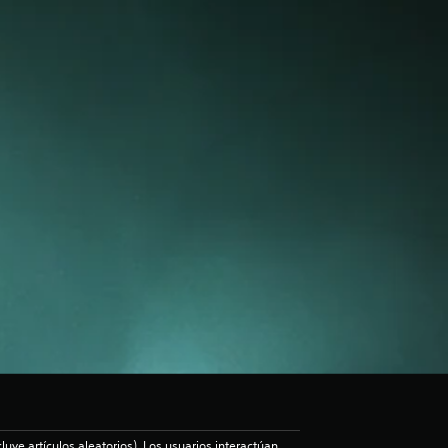
luye artículos aleatorios), Los usuarios interactúan