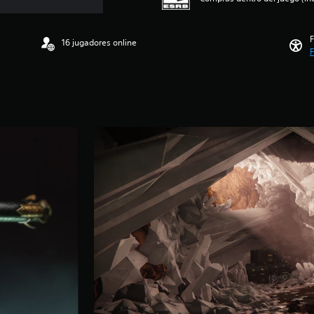
F
16 jugadores online
F