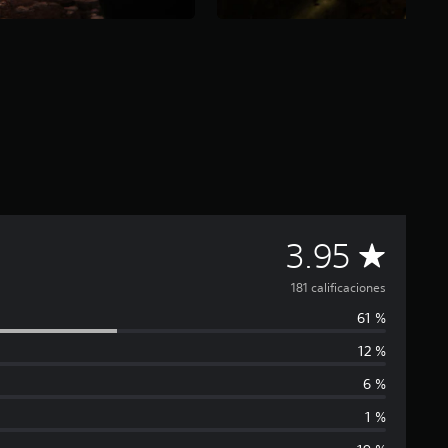
C
3.95
a
181 calificaciones
61 %
l
12 %
i
6 %
f
1 %