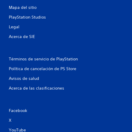
i
c
Mapa del sitio
k
PlayStation Studios
s
.
Legal
Acerca de SIE
S
e
p
u
Términos de servicio de PlayStation
e
d
Política de cancelación de PS Store
e
j
Avisos de salud
u
Acerca de las clasificaciones
g
a
r
s
Facebook
i
n
X
p
YouTube
u