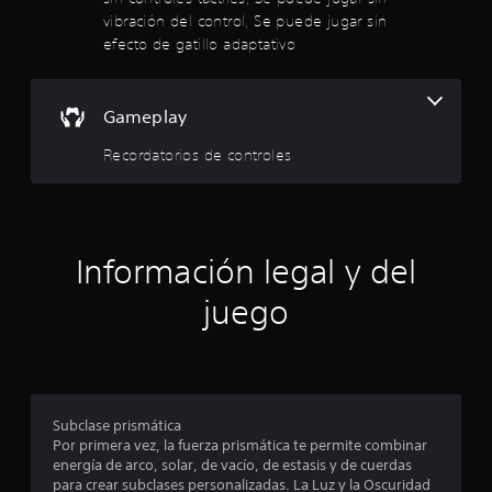
s
e
vibración del control, Se puede jugar sin
r
o
r
efecto de gatillo adaptativo
p
a
e
c
q
i
u
l
Gameplay
o
e
n
f
l
Recordatorios de controles
e
a
s
c
a
d
i
e
l
s
s
i
e
t
Información legal y del
d
n
a
s
s
juego
e
i
u
b
l
c
i
e
l
c
i
i
t
d
u
Subclase prismática
n
a
r
Por primera vez, la fuerza prismática te permite combinar
d
a
energía de arco, solar, de vacío, de estasis y de cuerdas
c
d
.
para crear subclases personalizadas. La Luz y la Oscuridad
e