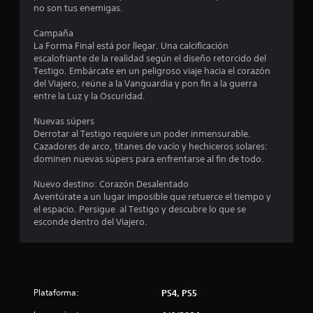
no son tus enemigas.
o
l
o
Campaña
e
s
La Forma Final está por llegar. Una calcificación
j
escalofriante de la realidad según el diseño retorcido del
s
o
Testigo. Embárcate en un peligroso viaje hacia el corazón
y
del Viajero, reúne a la Vanguardia y pon fin a la guerra
s
t
entre la Luz y la Oscuridad.
t
i
r
Nuevas súpers
c
Derrotar al Testigo requiere un poder inmensurable.
k
e
Cazadores de arco, titanes de vacío y hechiceros solares:
s
dominen nuevas súpers para enfrentarse al fin de todo.
.
l
Nuevo destino: Corazón Desalentado
l
I
Aventúrate a un lugar imposible que retuerce el tiempo y
el espacio. Persigue al Testigo y descubre lo que se
n
a
esconde dentro del Viajero.
v
e
s
r
s
e
i
Plataforma:
PS4, PS5
ó
n
n