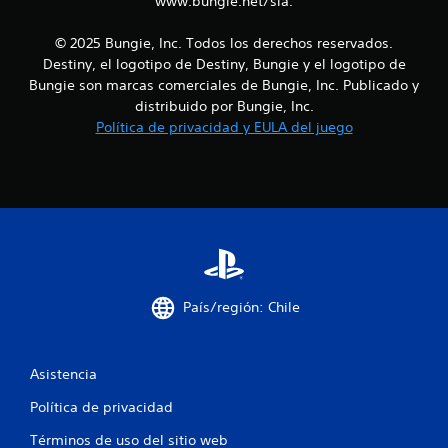
www.bungie.net/sla.
n
i
o
n
e
© 2025 Bungie, Inc. Todos los derechos reservados.
e
Destiny, el logotipo de Destiny, Bungie y el logotipo de
s
s
Bungie son marcas comerciales de Bungie, Inc. Publicado y
p
distribuido por Bungie, Inc.
a
Política de privacidad y EULA del juego
r
a
i
n
v
e
r
t
i
r
País/región: Chile
l
o
s
j
Asistencia
o
y
Política de privacidad
s
t
Términos de uso del sitio web