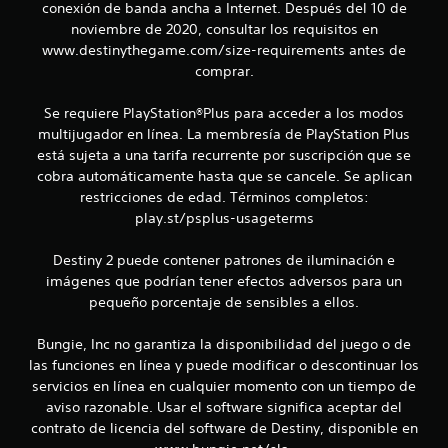
s
6
conexión de banda ancha a Internet. Después del 10 de
i
noviembre de 2020, consultar los requisitos en
c
c
www.destinythegame.com/size-requirements antes de
a
comprar.
a
)
S
Se requiere PlayStation®Plus para acceder a los modos
l
e
multijugador en línea. La membresía de PlayStation Plus
o
está sujeta a una tarifa recurrente por suscripción que se
i
f
cobra automáticamente hasta que se cancele. Se aplican
r
f
restricciones de edad. Términos completos:
e
c
play.st/psplus-usageterms
i
e
n
Destiny 2 puede contener patrones de iluminación e
c
a
imágenes que podrían tener efectos adversos para un
l
pequeño porcentaje de sensibles a ellos.
a
g
u
c
n
Bungie, Inc no garantiza la disponibilidad del juego o de
a
las funciones en línea y puede modificar o descontinuar los
i
s
servicios en línea en cualquier momento con un tiempo de
o
aviso razonable. Usar el software significa aceptar del
o
p
contrato de licencia del software de Destiny, disponible en
c