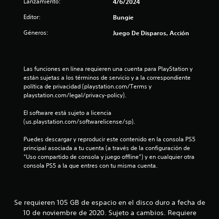
Lanzamiento:
4/6/2024
u
d
e
Editor:
Bungie
n
j
Géneros:
Juego De Disparos, Acción
o
t
y
s
o
t
Las funciones en línea requieren una cuenta para PlayStation y 
i
están sujetas a los términos de servicio y a la correspondiente 
t
c
política de privacidad (playstation.com/Terms y 
k
playstation.com/legal/privacy-policy).
a
a
El software está sujeto a licencia 
j
l
(us.playstation.com/softwarelicense/sp).
u
d
s
Puedes descargar y reproducir este contenido en la consola PS5 
t
principal asociada a tu cuenta (a través de la configuración de 
e
a
“Uso compartido de consola y juego offline”) y en cualquier otra 
b
consola PS5 a la que entres con tu misma cuenta.
2
l
e
7
(
b
Se requieren 105 GB de espacio en el disco duro a fecha de
6
á
10 de noviembre de 2020. Sujeto a cambios. Requiere