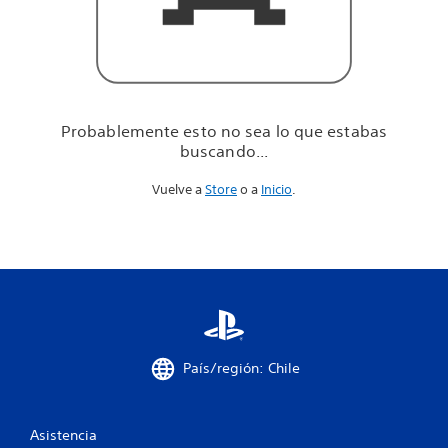
u
e
e
s
t
a
b
Probablemente esto no sea lo que estabas
a
buscando...
s
b
Vuelve a
Store
o a
Inicio
.
u
s
c
a
n
d
o
.
.
.
País/región: Chile
Asistencia