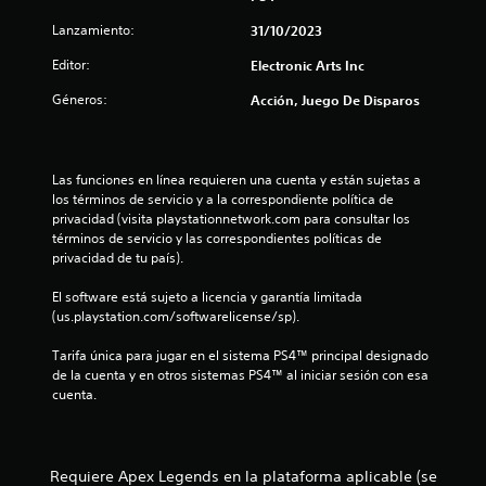
m
s
o
c
i
a
n
Lanzamiento:
31/10/2023
i
c
d
t
e
b
a
e
Editor:
Electronic Arts Inc
i
s
j
)
r
r
d
Géneros:
Acción, Juego De Disparos
u
p
S
e
g
e
a
e
a
a
l
o
u
r
l
a
f
Las funciones en línea requieren una cuenta y están sujetas a 
d
.
b
r
los términos de servicio y a la correspondiente política de 
i
l
r
e
privacidad (visita playstationnetwork.com para consultar los 
o
a
c
términos de servicio y las correspondientes políticas de 
s
a
e
L
privacidad de tu país).
,
n
a
f
s
a
i
El software está sujeto a licencia y garantía limitada 
r
l
n
(us.playstation.com/softwarelicense/sp).
a
g
e
f
s
u
o
Tarifa única para jugar en el sistema PS4™ principal designado 
e
n
n
r
de la cuenta y en otros sistemas PS4™ al iniciar sesión con esa 
s
a
m
cuenta.
o
s
a
u
i
o
c
c
p
i
n
o
c
ó
Requiere Apex Legends en la plataforma aplicable (se
n
i
n