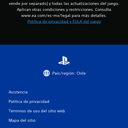
t
vende por separado) y todas las actualizaciones del juego.
o
o
d
s
Aplican otras condiciones y restricciones. Consulta
n
e
o
p
e
a
www.ea.com/es-mx/legal para más detalles.
r
s
u
Política de privacidad y EULA del juego
t
e
d
d
d
e
i
a
e
s
o
f
e
t
l
i
n
a
n
s
m
d
i
i
b
d
b
i
e
o
i
é
s
l
n
País/región: Chile
3
p
i
s
a
d
e
6
r
a
c
a
d
Asistencia
o
3
c
d
m
Política de privacidad
o
e
u
c
m
l
n
Términos de uso del sitio web
u
o
i
a
n
s
c
Mapa del sitio
i
j
a
c
o