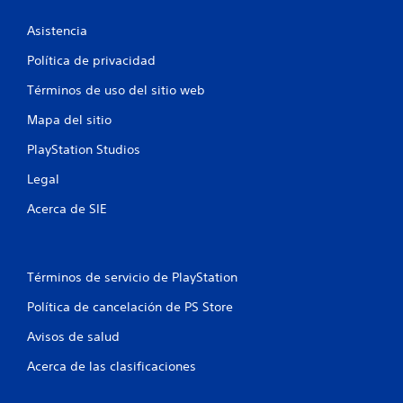
c
i
e
Asistencia
a
n
t
Política de privacidad
l
o
Términos de uso del sitio web
.
i
Mapa del sitio
S
f
PlayStation Studios
e
i
p
Legal
u
c
e
Acerca de SIE
d
a
e
j
c
Términos de servicio de PlayStation
u
g
i
Política de cancelación de PS Store
a
r
o
Avisos de salud
s
Acerca de las clasificaciones
i
n
n