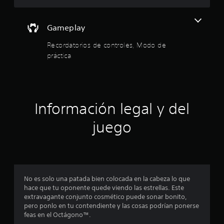
e
s
e
t
l
i
a
j
n
s
v
Gameplay
u
c
o
e
o
t
Recordatorios de controles, Modo de
z
g
n
.
práctica
o
r
t
p
r
a
e
r
o
a
l
l
p
e
Información legal y del
r
s
l
a
juego
d
c
e
t
a
m
i
o
c
d
v
a
r
i
e
No es solo una patada bien colocada en la cabeza lo que
l
m
hace que tu oponente quede viendo las estrellas. Este
a
c
i
extravagante conjunto cosmético puede sonar bonito,
f
e
pero ponlo en tu contendiente y las cosas podrían ponerse
o
i
n
feas en el Octágono™.
r
t