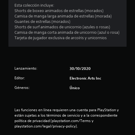
m
n
Esta colección incluye:
o
a
Shorts de boxeo animados de estrellas (morados)
d
P
c
Camisa de manga larga animada de estrellas (morada)
e
u
Guantes de estrellas (morados)
j
e
o
Shorts de surf animados de unicornio (azules o rosas)
u
d
Camisa de manga corta animada de unicornio (azul o rosa)
g
e
e
Tarjeta de jugador exclusiva de arcoíris y unicornios
a
s
r
j
s
.
u
g
t
a
r
Lanzamiento:
30/10/2020
r
s
Editor:
i
Electronic Arts Inc
e
n
Géneros:
Único
n
l
e
c
l
e
Las funciones en línea requieren una cuenta para PlayStation y 
s
a
están sujetas a los términos de servicio y a la correspondiente 
i
política de privacidad (playstation.com/Terms y 
d
s
playstation.com/legal/privacy-policy).
a
d