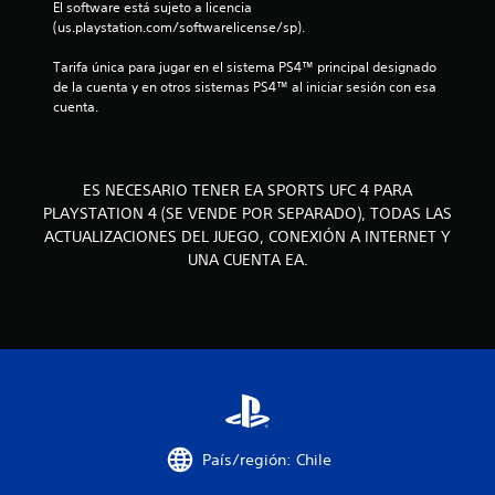
e
El software está sujeto a licencia 
d
(us.playstation.com/softwarelicense/sp).
e
n
u
Tarifa única para jugar en el sistema PS4™ principal designado 
s
de la cuenta y en otros sistemas PS4™ al iniciar sesión con esa 
u
a
cuenta.
r
l
n
o
s
t
c
ES NECESARIO TENER EA SPORTS UFC 4 PARA
o
o
PLAYSTATION 4 (SE VENDE POR SEPARADO), TODAS LAS
n
ACTUALIZACIONES DEL JUEGO, CONEXIÓN A INTERNET Y
t
t
UNA CUENTA EA.
r
o
a
l
e
l
s
d
d
e
m
e
o
v
1
País/región: Chile
i
m