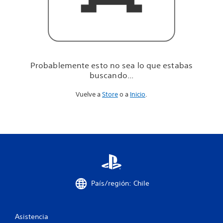
u
e
e
s
t
a
b
Probablemente esto no sea lo que estabas
a
buscando...
s
b
Vuelve a
Store
o a
Inicio
.
u
s
c
a
n
d
o
.
.
.
País/región: Chile
Asistencia