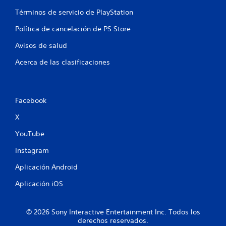
n
Términos de servicio de PlayStation
Política de cancelación de PS Store
u
Avisos de salud
n
Acerca de las clasificaciones
t
o
Facebook
t
X
a
YouTube
l
Instagram
d
Aplicación Android
e
Aplicación iOS
2
© 2026 Sony Interactive Entertainment Inc. Todos los
2
derechos reservados.