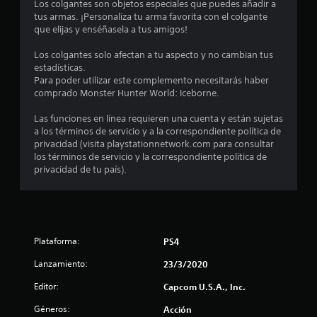
o
Los colgantes son objetos especiales que puedes añadir a
tus armas. ¡Personaliza tu arma favorita con el colgante
m
que elijas y enséñasela a tus amigos!
e
Los colgantes solo afectan a tu aspecto y no cambian tus
estadísticas.
d
Para poder utilizar este complemento necesitarás haber
comprado Monster Hunter World: Iceborne.
i
Las funciones en línea requieren una cuenta y están sujetas
o
a los términos de servicio y a la correspondiente política de
privacidad (visita playstationnetwork.com para consultar
:
los términos de servicio y la correspondiente política de
privacidad de tu país).
4
.
7
Plataforma:
PS4
3
Lanzamiento:
23/3/2020
e
Editor:
Capcom U.S.A., Inc.
Géneros:
Acción