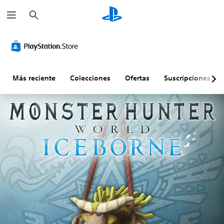
B
u
s
c
a
r
Más reciente
Colecciones
Ofertas
Suscripciones