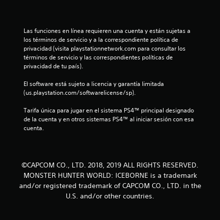
s
t
Las funciones en línea requieren una cuenta y están sujetas a 
r
los términos de servicio y a la correspondiente política de 
privacidad (visita playstationnetwork.com para consultar los 
e
términos de servicio y las correspondientes políticas de 
privacidad de tu país).
l
El software está sujeto a licencia y garantía limitada 
l
(us.playstation.com/softwarelicense/sp).
a
Tarifa única para jugar en el sistema PS4™ principal designado 
de la cuenta y en otros sistemas PS4™ al iniciar sesión con esa 
s
cuenta.
d
e
©CAPCOM CO., LTD. 2018, 2019 ALL RIGHTS RESERVED.
MONSTER HUNTER WORLD: ICEBORNE is a trademark
c
and/or registered trademark of CAPCOM CO., LTD. in the
U.S. and/or other countries.
i
n