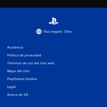
c
o
e
País/región: Chile
s
t
Asistencia
r
Política de privacidad
e
Términos de uso del sitio web
l
Mapa del sitio
l
PlayStation Studios
a
Legal
s
Acerca de SIE
e