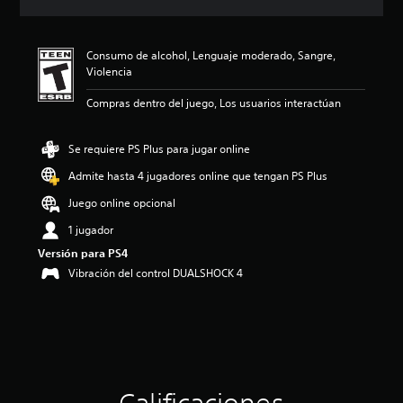
c
i
ó
Consumo de alcohol, Lenguaje moderado, Sangre,
n
Violencia
p
r
Compras dentro del juego, Los usuarios interactúan
o
m
e
Se requiere PS Plus para jugar online
d
i
Admite hasta 4 jugadores online que tengan PS Plus
o
Juego online opcional
:
4
1 jugador
.
Versión para PS4
7
3
Vibración del control DUALSHOCK 4
e
s
t
r
e
l
l
a