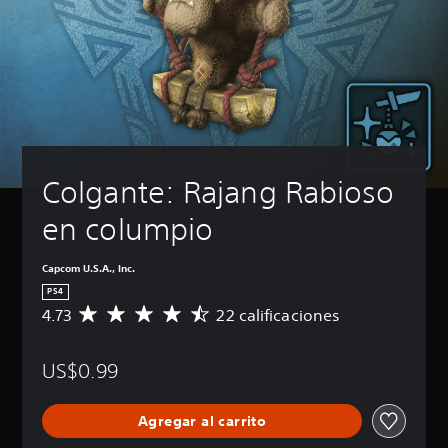
Colgante: Rajang Rabioso 
en columpio
Capcom U.S.A., Inc.
PS4
4.73
22 calificaciones
C
a
l
US$0.99
i
f
i
Agregar al carrito
c
a