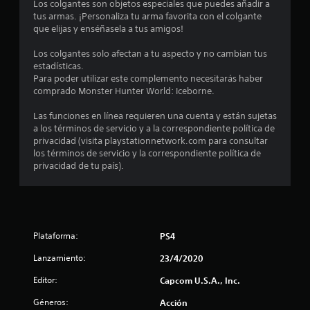
o
Los colgantes son objetos especiales que puedes añadir a
tus armas. ¡Personaliza tu arma favorita con el colgante
m
que elijas y enséñasela a tus amigos!
e
Los colgantes solo afectan a tu aspecto y no cambian tus
estadísticas.
d
Para poder utilizar este complemento necesitarás haber
comprado Monster Hunter World: Iceborne.
i
Las funciones en línea requieren una cuenta y están sujetas
o
a los términos de servicio y a la correspondiente política de
privacidad (visita playstationnetwork.com para consultar
:
los términos de servicio y la correspondiente política de
privacidad de tu país).
4
.
8
Plataforma:
PS4
6
Lanzamiento:
23/4/2020
e
Editor:
Capcom U.S.A., Inc.
Géneros:
Acción