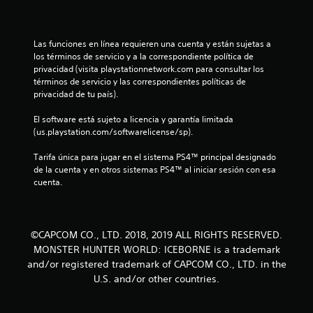
s
t
Las funciones en línea requieren una cuenta y están sujetas a 
r
los términos de servicio y a la correspondiente política de 
privacidad (visita playstationnetwork.com para consultar los 
e
términos de servicio y las correspondientes políticas de 
privacidad de tu país).
l
El software está sujeto a licencia y garantía limitada 
l
(us.playstation.com/softwarelicense/sp).
a
Tarifa única para jugar en el sistema PS4™ principal designado 
de la cuenta y en otros sistemas PS4™ al iniciar sesión con esa 
s
cuenta.
d
e
©CAPCOM CO., LTD. 2018, 2019 ALL RIGHTS RESERVED.
MONSTER HUNTER WORLD: ICEBORNE is a trademark
c
and/or registered trademark of CAPCOM CO., LTD. in the
U.S. and/or other countries.
i
n