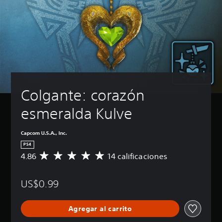
Colgante: corazón 
esmeralda Kulve
Capcom U.S.A., Inc.
PS4
4.86
14 calificaciones
C
a
l
US$0.99
i
f
i
Agregar al carrito
c
a