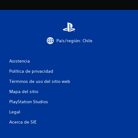
c
o
e
País/región: Chile
s
t
Asistencia
r
Política de privacidad
e
Términos de uso del sitio web
l
Mapa del sitio
l
PlayStation Studios
a
Legal
s
Acerca de SIE
e