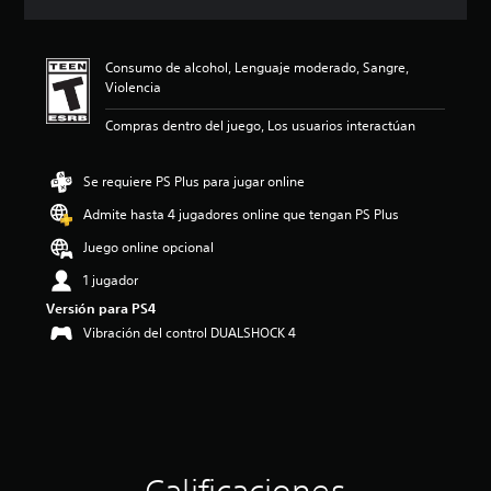
c
i
ó
Consumo de alcohol, Lenguaje moderado, Sangre,
n
Violencia
p
r
Compras dentro del juego, Los usuarios interactúan
o
m
e
Se requiere PS Plus para jugar online
d
i
Admite hasta 4 jugadores online que tengan PS Plus
o
Juego online opcional
:
4
1 jugador
.
Versión para PS4
8
6
Vibración del control DUALSHOCK 4
e
s
t
r
e
l
l
a