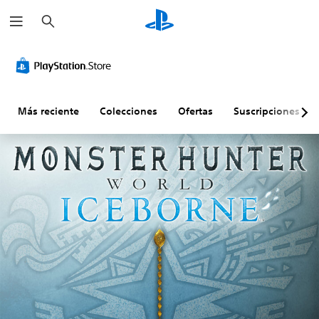
B
u
s
c
a
r
Más reciente
Colecciones
Ofertas
Suscripciones