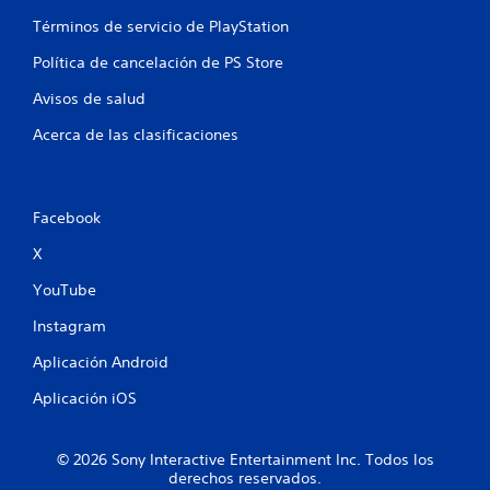
n
Términos de servicio de PlayStation
Política de cancelación de PS Store
u
Avisos de salud
n
Acerca de las clasificaciones
t
o
Facebook
t
X
a
YouTube
l
Instagram
d
Aplicación Android
e
Aplicación iOS
1
© 2026 Sony Interactive Entertainment Inc. Todos los
4
derechos reservados.