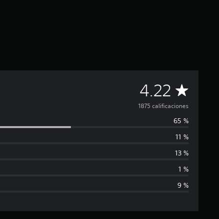
C
4.22
a
1875 calificaciones
65 %
l
11 %
i
13 %
f
1 %
9 %
i
c