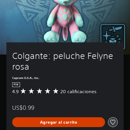
Colgante: peluche Felyne 
rosa
Capcom U.S.A., Inc.
PS4
4.9
20 calificaciones
C
a
l
US$0.99
i
f
i
Agregar al carrito
c
a