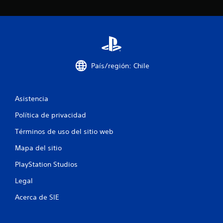
o
e
s
País/región: Chile
t
r
Asistencia
e
Política de privacidad
l
Términos de uso del sitio web
l
Mapa del sitio
a
PlayStation Studios
s
Legal
e
Acerca de SIE
n