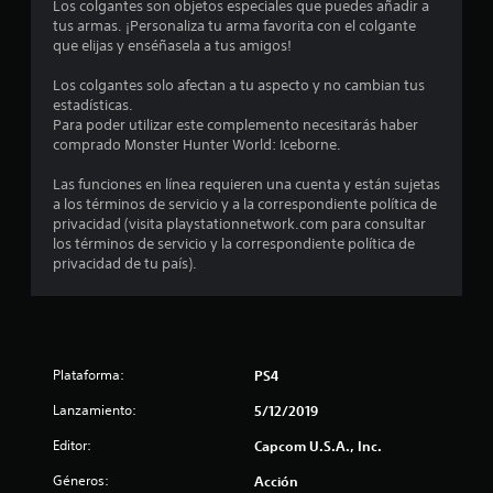
o
Los colgantes son objetos especiales que puedes añadir a
tus armas. ¡Personaliza tu arma favorita con el colgante
m
que elijas y enséñasela a tus amigos!
e
Los colgantes solo afectan a tu aspecto y no cambian tus
estadísticas.
d
Para poder utilizar este complemento necesitarás haber
comprado Monster Hunter World: Iceborne.
i
Las funciones en línea requieren una cuenta y están sujetas
o
a los términos de servicio y a la correspondiente política de
privacidad (visita playstationnetwork.com para consultar
:
los términos de servicio y la correspondiente política de
privacidad de tu país).
4
.
9
Plataforma:
PS4
e
Lanzamiento:
5/12/2019
s
Editor:
Capcom U.S.A., Inc.
Géneros:
Acción