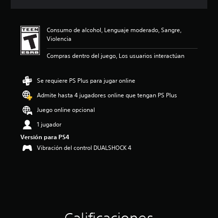
c
i
ó
Consumo de alcohol, Lenguaje moderado, Sangre,
n
Violencia
p
r
Compras dentro del juego, Los usuarios interactúan
o
m
e
Se requiere PS Plus para jugar online
d
i
Admite hasta 4 jugadores online que tengan PS Plus
o
Juego online opcional
:
4
1 jugador
.
Versión para PS4
9
e
Vibración del control DUALSHOCK 4
s
t
r
e
l
l
a
s