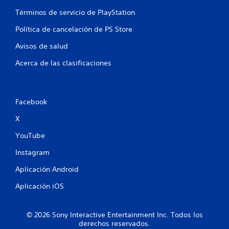
u
Términos de servicio de PlayStation
Política de cancelación de PS Store
n
Avisos de salud
t
Acerca de las clasificaciones
o
t
Facebook
a
X
l
YouTube
d
Instagram
e
Aplicación Android
2
Aplicación iOS
0
© 2026 Sony Interactive Entertainment Inc. Todos los
c
derechos reservados.