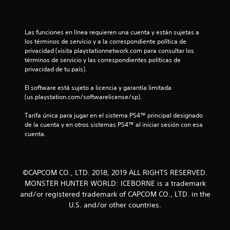
t
r
Las funciones en línea requieren una cuenta y están sujetas a 
e
los términos de servicio y a la correspondiente política de 
privacidad (visita playstationnetwork.com para consultar los 
l
términos de servicio y las correspondientes políticas de 
privacidad de tu país).
l
El software está sujeto a licencia y garantía limitada 
a
(us.playstation.com/softwarelicense/sp).
s
Tarifa única para jugar en el sistema PS4™ principal designado 
de la cuenta y en otros sistemas PS4™ al iniciar sesión con esa 
d
cuenta.
e
c
©CAPCOM CO., LTD. 2018, 2019 ALL RIGHTS RESERVED.
MONSTER HUNTER WORLD: ICEBORNE is a trademark
i
and/or registered trademark of CAPCOM CO., LTD. in the
U.S. and/or other countries.
n
c