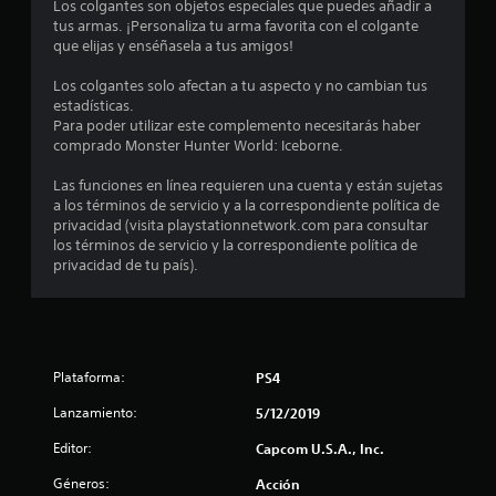
o
Los colgantes son objetos especiales que puedes añadir a
tus armas. ¡Personaliza tu arma favorita con el colgante
m
que elijas y enséñasela a tus amigos!
e
Los colgantes solo afectan a tu aspecto y no cambian tus
estadísticas.
d
Para poder utilizar este complemento necesitarás haber
comprado Monster Hunter World: Iceborne.
i
Las funciones en línea requieren una cuenta y están sujetas
o
a los términos de servicio y a la correspondiente política de
privacidad (visita playstationnetwork.com para consultar
:
los términos de servicio y la correspondiente política de
privacidad de tu país).
4
.
7
Plataforma:
PS4
9
Lanzamiento:
5/12/2019
e
Editor:
Capcom U.S.A., Inc.
Géneros:
Acción