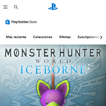
B
u
s
c
a
r
Más reciente
Colecciones
Ofertas
Suscripciones