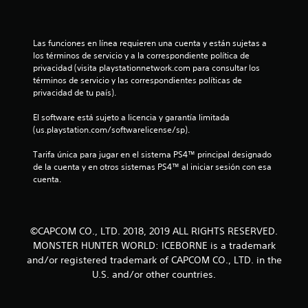
s
t
Las funciones en línea requieren una cuenta y están sujetas a 
r
los términos de servicio y a la correspondiente política de 
privacidad (visita playstationnetwork.com para consultar los 
e
términos de servicio y las correspondientes políticas de 
privacidad de tu país).
l
El software está sujeto a licencia y garantía limitada 
l
(us.playstation.com/softwarelicense/sp).
a
Tarifa única para jugar en el sistema PS4™ principal designado 
de la cuenta y en otros sistemas PS4™ al iniciar sesión con esa 
s
cuenta.
d
e
©CAPCOM CO., LTD. 2018, 2019 ALL RIGHTS RESERVED.
MONSTER HUNTER WORLD: ICEBORNE is a trademark
c
and/or registered trademark of CAPCOM CO., LTD. in the
U.S. and/or other countries.
i
n