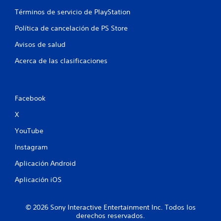
n
Términos de servicio de PlayStation
Política de cancelación de PS Store
u
Avisos de salud
n
Acerca de las clasificaciones
t
o
Facebook
t
X
a
YouTube
l
Instagram
d
Aplicación Android
e
Aplicación iOS
2
© 2026 Sony Interactive Entertainment Inc. Todos los
4
derechos reservados.