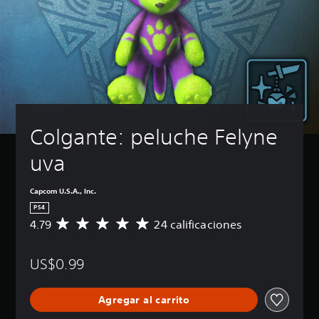
Colgante: peluche Felyne 
uva
Capcom U.S.A., Inc.
PS4
4.79
24 calificaciones
C
a
l
US$0.99
i
f
i
Agregar al carrito
c
a