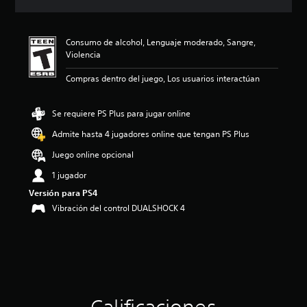
c
i
ó
Consumo de alcohol, Lenguaje moderado, Sangre,
n
Violencia
p
r
Compras dentro del juego, Los usuarios interactúan
o
m
e
Se requiere PS Plus para jugar online
d
i
Admite hasta 4 jugadores online que tengan PS Plus
o
Juego online opcional
:
4
1 jugador
.
Versión para PS4
7
9
Vibración del control DUALSHOCK 4
e
s
t
r
e
l
l
a