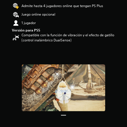
o
Admite hasta 4 jugadores online que tengan PS Plus
:
Juego online opcional
4
.
1 jugador
5
Versión para PS5
3
Compatible con la función de vibración y el efecto de gatillo
e
(control inalámbrico DualSense)
s
t
r
e
l
l
a
s
d
e
c
i
n
c
o
e
s