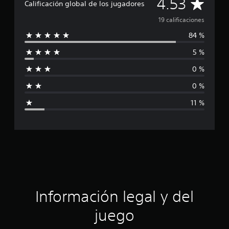
C
4.53
i
Calificación global de los jugadores
c
a
19 calificaciones
a
c
84 %
l
i
o
5 %
i
n
e
0 %
f
s
0 %
i
11 %
c
a
c
i
ó
Información legal y del
n
juego