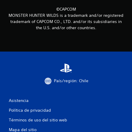
i
©CAPCOM
MONSTER HUNTER WILDS is a trademark and/or registered
n
trademark of CAPCOM CO., LTD. and/or its subsidiaries in
the U.S. and/or other countries.
c
o
e
s
t
País/región: Chile
r
e
Asistencia
l
Política de privacidad
l
Términos de uso del sitio web
a
Mapa del sitio