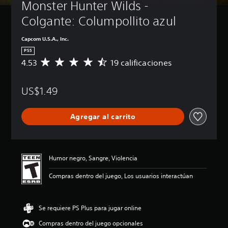
Monster Hunter Wilds - 
Colgante: Columpollito azul
Capcom U.S.A., Inc.
PS5
4.53
19 calificaciones
C
a
l
US$1.49
i
f
i
Agregar al carrito
c
a
c
i
ó
Humor negro, Sangre, Violencia
n
p
Compras dentro del juego, Los usuarios interactúan
r
o
m
Se requiere PS Plus para jugar online
e
d
Compras dentro del juego opcionales
i