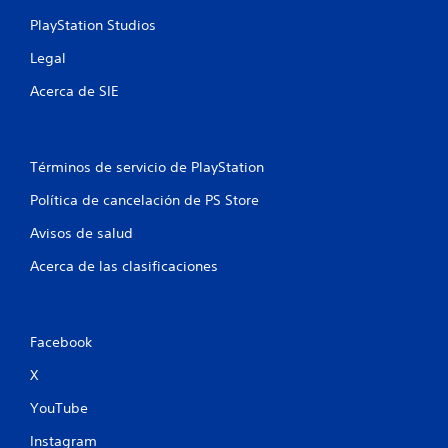
s
PlayStation Studios
e
Legal
Acerca de SIE
n
u
n
Términos de servicio de PlayStation
Política de cancelación de PS Store
t
Avisos de salud
o
Acerca de las clasificaciones
t
a
Facebook
l
X
d
YouTube
e
Instagram