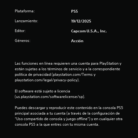
e
Plataforma:
PS5
s
Lanzamiento:
19/12/2025
Editor:
t
Capcom U.S.A., Inc.
Géneros:
Acción
r
e
Las funciones en línea requieren una cuenta para PlayStation y 
l
están sujetas a los términos de servicio y a la correspondiente 
política de privacidad (playstation.com/Terms y 
l
playstation.com/legal/privacy-policy).
a
El software está sujeto a licencia 
(us.playstation.com/softwarelicense/sp).
s
Puedes descargar y reproducir este contenido en la consola PS5 
d
principal asociada a tu cuenta (a través de la configuración de 
“Uso compartido de consola y juego offline”) y en cualquier otra 
e
consola PS5 a la que entres con tu misma cuenta.
c