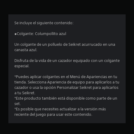
p
r
o
Se incluye el siguiente contenido:
m
●Colgante: Columpollito azul
e
Un colgante de un polluelo de Seikret acurrucado en una
canasta azul.
d
Disfruta de la vida de un cazador equipado con un colgante
i
especial.
o
*Puedes aplicar colgantes en el Menú de Apariencias en tu
tienda. Selecciona Apariencia de equipo para aplicarlos a tu
:
cazador o usa la opción Personalizar Seikret para aplicarlos
a tu Seikret.
4
*Este producto también está disponible como parte de un
set.
.
*Es posible que necesites actualizar a la versión más
reciente del juego para usar este contenido.
5
3