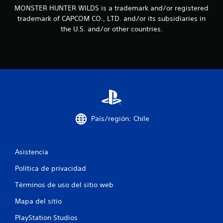
MONSTER HUNTER WILDS is a trademark and/or registered
i
trademark of CAPCOM CO., LTD. and/or its subsidiaries in
the U.S. and/or other countries.
n
c
o
e
s
País/región: Chile
t
r
Asistencia
e
Política de privacidad
l
Términos de uso del sitio web
l
Mapa del sitio
a
PlayStation Studios