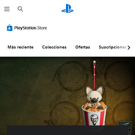
B
u
s
c
a
r
Más reciente
Colecciones
Ofertas
Suscripciones