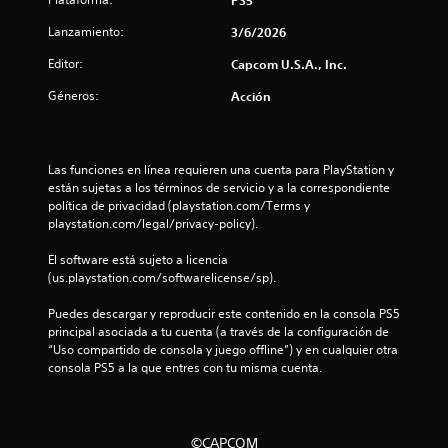
e
Lanzamiento:
3/6/2026
s
Editor:
Capcom U.S.A., Inc.
Géneros:
Acción
t
r
Las funciones en línea requieren una cuenta para PlayStation y 
e
están sujetas a los términos de servicio y a la correspondiente 
política de privacidad (playstation.com/Terms y 
l
playstation.com/legal/privacy-policy).
l
El software está sujeto a licencia 
(us.playstation.com/softwarelicense/sp).
a
Puedes descargar y reproducir este contenido en la consola PS5 
s
principal asociada a tu cuenta (a través de la configuración de 
“Uso compartido de consola y juego offline”) y en cualquier otra 
d
consola PS5 a la que entres con tu misma cuenta.
e
c
©CAPCOM