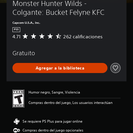
Monster Hunter Wilds - 
Colgante: Bucket Felyne KFC
Capcom U.S.A., Inc.
PS5
4.71
262 calificaciones
C
a
l
Gratuito
i
f
i
Agregar a la biblioteca
c
a
c
i
ó
Humor negro, Sangre, Violencia
n
p
Compras dentro del juego, Los usuarios interactúan
r
o
m
Se requiere PS Plus para jugar online
e
d
Compras dentro del juego opcionales
i