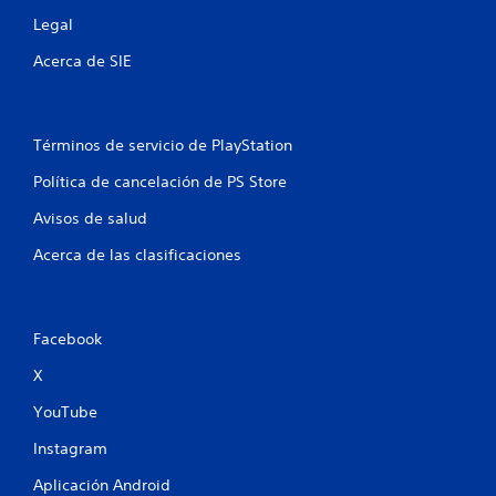
s
Legal
Acerca de SIE
e
n
u
Términos de servicio de PlayStation
Política de cancelación de PS Store
n
Avisos de salud
t
Acerca de las clasificaciones
o
t
Facebook
a
X
l
YouTube
d
Instagram
e
Aplicación Android