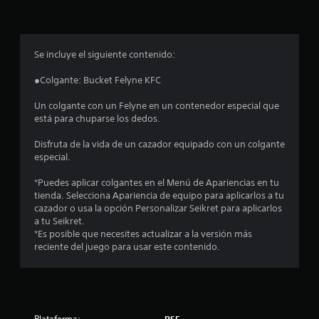
p
r
o
Se incluye el siguiente contenido:
m
●Colgante: Bucket Felyne KFC
e
Un colgante con un Felyne en un contenedor especial que
está para chuparse los dedos.
d
Disfruta de la vida de un cazador equipado con un colgante
i
especial.
o
*Puedes aplicar colgantes en el Menú de Apariencias en tu
tienda. Selecciona Apariencia de equipo para aplicarlos a tu
:
cazador o usa la opción Personalizar Seikret para aplicarlos
a tu Seikret.
4
*Es posible que necesites actualizar a la versión más
reciente del juego para usar este contenido.
.
7
1
Plataforma:
PS5