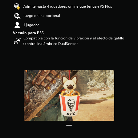
o
Admite hasta 4 jugadores online que tengan PS Plus
:
Juego online opcional
4
.
1 jugador
7
Versión para PS5
1
Compatible con la función de vibración y el efecto de gatillo
e
(control inalámbrico DualSense)
s
t
r
e
l
l
a
s
d
e
c
i
n
c
o
e
s