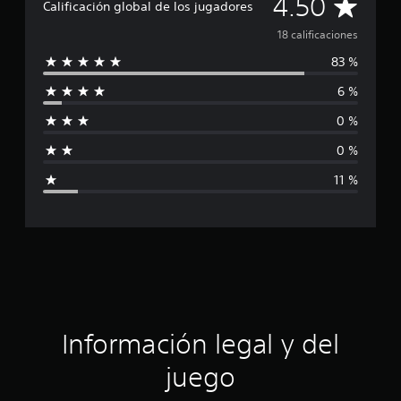
C
4.50
c
Calificación global de los jugadores
a
a
18 calificaciones
c
i
83 %
l
o
n
6 %
i
e
s
0 %
f
0 %
i
11 %
c
a
c
i
ó
Información legal y del
n
juego