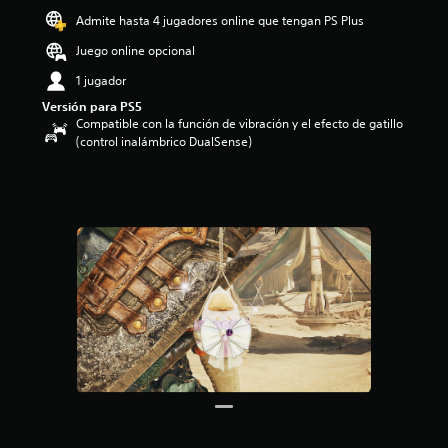
o
Admite hasta 4 jugadores online que tengan PS Plus
:
Juego online opcional
4
.
1 jugador
5
Versión para PS5
e
Compatible con la función de vibración y el efecto de gatillo
s
(control inalámbrico DualSense)
t
r
e
l
l
a
s
d
e
c
i
n
c
o
e
s
t