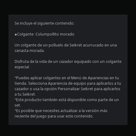
p
r
o
Se incluye el siguiente contenido:
m
●Colgante: Columpollito morado
e
Un colgante de un polluelo de Seikret acurrucado en una
canasta morada.
d
Disfruta de la vida de un cazador equipado con un colgante
i
especial.
o
*Puedes aplicar colgantes en el Menú de Apariencias en tu
tienda. Selecciona Apariencia de equipo para aplicarlos a tu
:
cazador o usa la opción Personalizar Seikret para aplicarlos
a tu Seikret.
4
*Este producto también está disponible como parte de un
set.
.
*Es posible que necesites actualizar a la versión más
reciente del juego para usar este contenido.
5
e