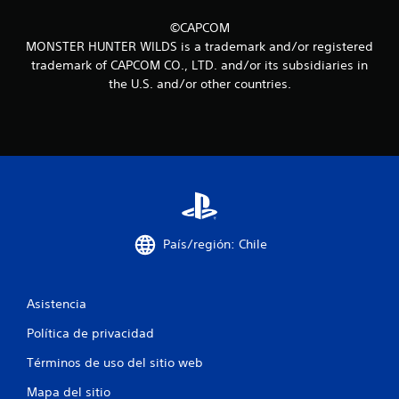
n
©CAPCOM
MONSTER HUNTER WILDS is a trademark and/or registered
c
trademark of CAPCOM CO., LTD. and/or its subsidiaries in
the U.S. and/or other countries.
o
e
s
t
r
País/región: Chile
e
l
Asistencia
l
Política de privacidad
a
Términos de uso del sitio web
s
Mapa del sitio