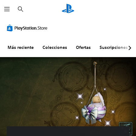
B
u
s
c
a
r
Más reciente
Colecciones
Ofertas
Suscripciones