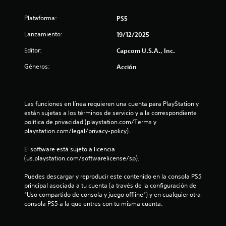
s
Plataforma:
PS5
t
Lanzamiento:
19/12/2025
Editor:
r
Capcom U.S.A., Inc.
Géneros:
Acción
e
l
Las funciones en línea requieren una cuenta para PlayStation y 
l
están sujetas a los términos de servicio y a la correspondiente 
política de privacidad (playstation.com/Terms y 
a
playstation.com/legal/privacy-policy).
s
El software está sujeto a licencia 
(us.playstation.com/softwarelicense/sp).
d
Puedes descargar y reproducir este contenido en la consola PS5 
e
principal asociada a tu cuenta (a través de la configuración de 
“Uso compartido de consola y juego offline”) y en cualquier otra 
c
consola PS5 a la que entres con tu misma cuenta.
i