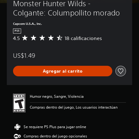
Monster Hunter Wilds - 
Colgante: Columpollito morado
Capcom U.S.A., Inc.
PS5
4.5
18 calificaciones
C
a
l
US$1.49
i
f
i
Agregar al carrito
c
a
c
i
ó
Humor negro, Sangre, Violencia
n
p
Compras dentro del juego, Los usuarios interactúan
r
o
m
Se requiere PS Plus para jugar online
e
d
Compras dentro del juego opcionales
i