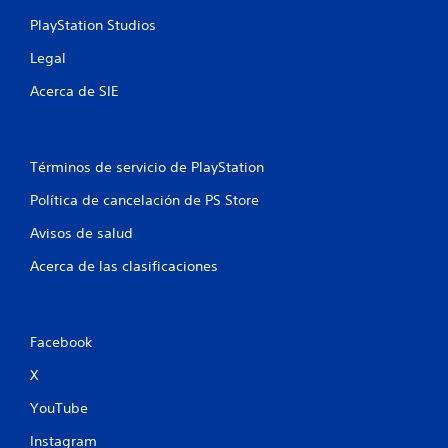
e
PlayStation Studios
n
Legal
Acerca de SIE
u
n
t
Términos de servicio de PlayStation
Política de cancelación de PS Store
o
Avisos de salud
t
Acerca de las clasificaciones
a
l
Facebook
d
X
e
YouTube
1
Instagram