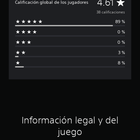
C
4.61
i
Calificación global de los jugadores
c
a
38 calificaciones
a
c
89 %
l
i
o
0 %
i
n
e
0 %
f
s
3 %
i
8 %
c
a
c
i
ó
Información legal y del
n
juego