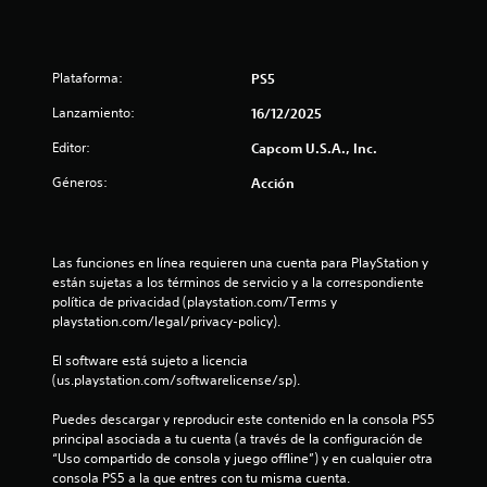
e
s
Plataforma:
PS5
t
Lanzamiento:
16/12/2025
Editor:
Capcom U.S.A., Inc.
r
Géneros:
Acción
e
l
Las funciones en línea requieren una cuenta para PlayStation y 
l
están sujetas a los términos de servicio y a la correspondiente 
política de privacidad (playstation.com/Terms y 
a
playstation.com/legal/privacy-policy).
s
El software está sujeto a licencia 
(us.playstation.com/softwarelicense/sp).
d
Puedes descargar y reproducir este contenido en la consola PS5 
e
principal asociada a tu cuenta (a través de la configuración de 
“Uso compartido de consola y juego offline”) y en cualquier otra 
c
consola PS5 a la que entres con tu misma cuenta.