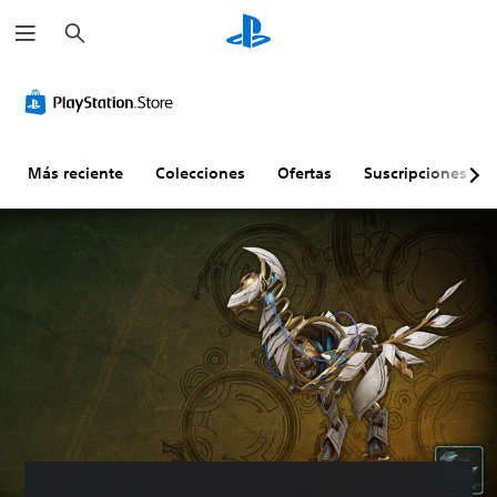
B
u
s
c
a
r
Más reciente
Colecciones
Ofertas
Suscripciones