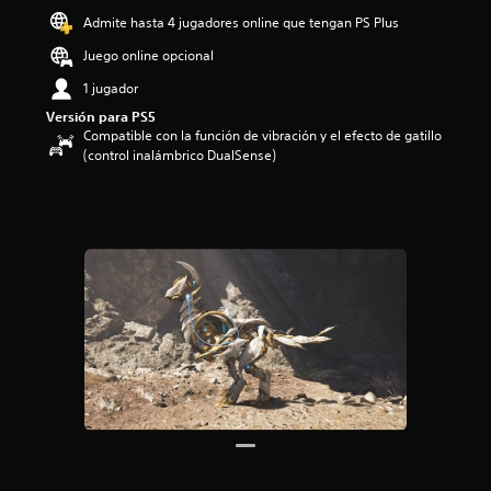
o
Admite hasta 4 jugadores online que tengan PS Plus
:
Juego online opcional
4
.
1 jugador
6
Versión para PS5
1
Compatible con la función de vibración y el efecto de gatillo
e
(control inalámbrico DualSense)
s
t
r
e
l
l
a
s
d
e
c
i
n
c
o
e
s