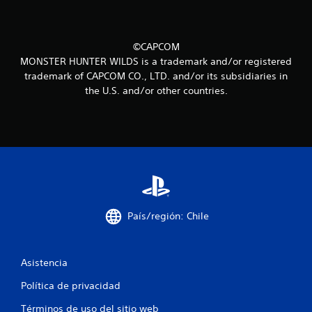
i
n
©CAPCOM
MONSTER HUNTER WILDS is a trademark and/or registered
c
trademark of CAPCOM CO., LTD. and/or its subsidiaries in
the U.S. and/or other countries.
o
e
s
t
r
País/región: Chile
e
l
Asistencia
l
Política de privacidad
a
Términos de uso del sitio web