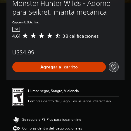
Monster Hunter Wilds - Adorno 
para Seikret: manta mecánica
Capcom U.S.A., Inc.
PS5
4.61
38 calificaciones
C
a
l
US$4.99
i
f
i
Agregar al carrito
c
a
c
i
ó
Humor negro, Sangre, Violencia
n
p
Compras dentro del juego, Los usuarios interactúan
r
o
m
Se requiere PS Plus para jugar online
e
d
Compras dentro del juego opcionales
i