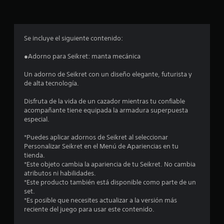
p
r
o
Se incluye el siguiente contenido:
m
●Adorno para Seikret: manta mecánica
e
Un adorno de Seikret con un diseño elegante, futurista y
de alta tecnología.
d
Disfruta de la vida de un cazador mientras tu confiable
i
acompañante tiene equipada la armadura superpuesta
especial.
o
*Puedes aplicar adornos de Seikret al seleccionar
:
Personalizar Seikret en el Menú de Apariencias en tu
tienda.
4
*Este objeto cambia la apariencia de tu Seikret. No cambia
atributos ni habilidades.
.
*Este producto también está disponible como parte de un
set.
6
*Es posible que necesites actualizar a la versión más
reciente del juego para usar este contenido.
1