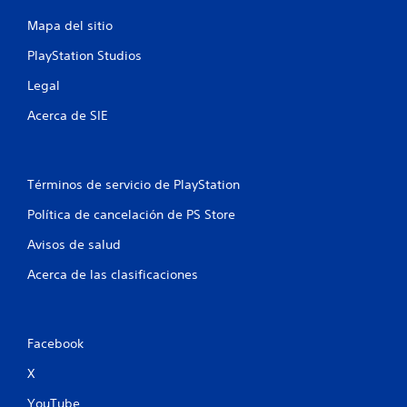
s
Mapa del sitio
e
PlayStation Studios
n
Legal
Acerca de SIE
u
n
Términos de servicio de PlayStation
t
Política de cancelación de PS Store
o
Avisos de salud
t
Acerca de las clasificaciones
a
l
Facebook
d
X
e
YouTube