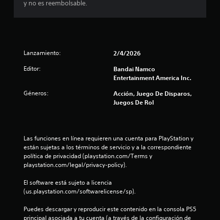
y no es reembolsable.
i
o
:
Lanzamiento:
2/4/2026
1
Editor:
Bandai Namco
Entertainment America Inc.
e
Géneros:
Acción, Juego De Disparos,
s
Juegos De Rol
t
r
Las funciones en línea requieren una cuenta para PlayStation y 
están sujetas a los términos de servicio y a la correspondiente 
e
política de privacidad (playstation.com/Terms y 
playstation.com/legal/privacy-policy).
l
El software está sujeto a licencia 
l
(us.playstation.com/softwarelicense/sp).
Puedes descargar y reproducir este contenido en la consola PS5 
a
principal asociada a tu cuenta (a través de la configuración de 