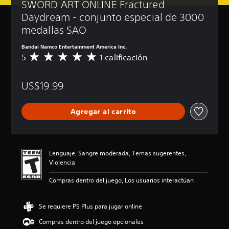
SWORD ART ONLINE Fractured 
Daydream - conjunto especial de 3000 
medallas SAO
Bandai Namco Entertainment America Inc.
5
1 calificación
C
a
l
US$19.99
i
f
i
Agregar al carrito
c
a
c
i
ó
Lenguaje, Sangre moderada, Temas sugerentes,
n
Violencia
p
r
Compras dentro del juego, Los usuarios interactúan
o
m
e
Se requiere PS Plus para jugar online
d
Compras dentro del juego opcionales
i