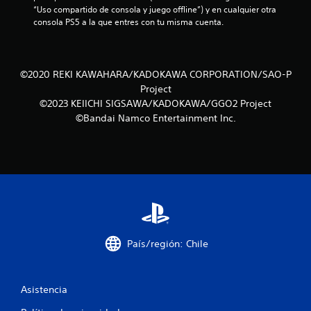
“Uso compartido de consola y juego offline”) y en cualquier otra 
d
consola PS5 a la que entres con tu misma cuenta.
e
c
©2020 REKI KAWAHARA/KADOKAWA CORPORATION/SAO-P
i
Project
©2023 KEIICHI SIGSAWA/KADOKAWA/GGO2 Project
n
©Bandai Namco Entertainment Inc.
c
o
e
s
t
País/región: Chile
r
Asistencia
e