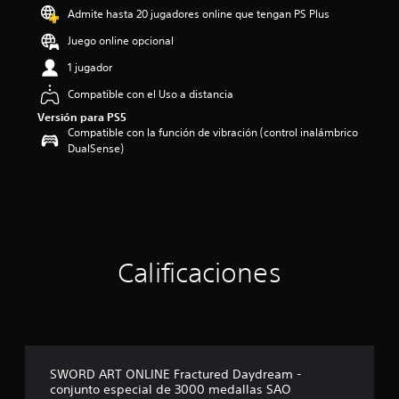
o
Admite hasta 20 jugadores online que tengan PS Plus
:
5
Juego online opcional
e
1 jugador
s
t
Compatible con el Uso a distancia
r
Versión para PS5
e
Compatible con la función de vibración (control inalámbrico
l
DualSense)
l
a
s
d
e
c
i
n
Calificaciones
c
o
e
s
t
r
SWORD ART ONLINE Fractured Daydream -
e
conjunto especial de 3000 medallas SAO
l