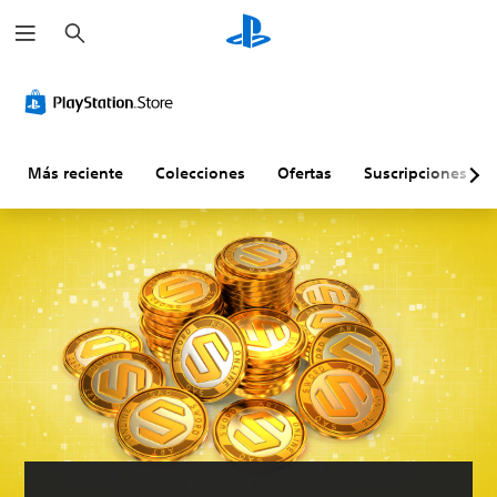
B
u
s
c
a
r
Más reciente
Colecciones
Ofertas
Suscripciones