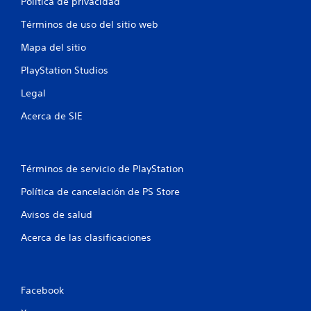
Política de privacidad
l
Términos de uso del sitio web
l
Mapa del sitio
a
PlayStation Studios
s
Legal
e
Acerca de SIE
n
u
Términos de servicio de PlayStation
n
Política de cancelación de PS Store
t
Avisos de salud
Acerca de las clasificaciones
o
t
Facebook
a