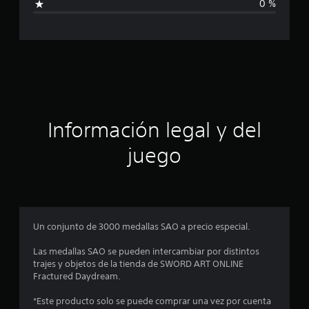
0 %
o
c
n
e
a
s
c
i
ó
Información legal y del
n
juego
p
r
o
Un conjunto de 3000 medallas SAO a precio especial.
m
Las medallas SAO se pueden intercambiar por distintos
trajes y objetos de la tienda de SWORD ART ONLINE
e
Fractured Daydream.
d
*Este producto solo se puede comprar una vez por cuenta