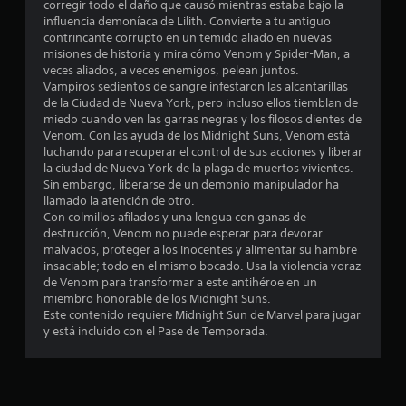
m
corregir todo el daño que causó mientras estaba bajo la
influencia demoníaca de Lilith. Convierte a tu antiguo
e
contrincante corrupto en un temido aliado en nuevas
misiones de historia y mira cómo Venom y Spider-Man, a
d
veces aliados, a veces enemigos, pelean juntos.
Vampiros sedientos de sangre infestaron las alcantarillas
i
de la Ciudad de Nueva York, pero incluso ellos tiemblan de
miedo cuando ven las garras negras y los filosos dientes de
o
Venom. Con las ayuda de los Midnight Suns, Venom está
luchando para recuperar el control de sus acciones y liberar
:
la ciudad de Nueva York de la plaga de muertos vivientes.
Sin embargo, liberarse de un demonio manipulador ha
4
llamado la atención de otro.
Con colmillos afilados y una lengua con ganas de
.
destrucción, Venom no puede esperar para devorar
malvados, proteger a los inocentes y alimentar su hambre
3
insaciable; todo en el mismo bocado. Usa la violencia voraz
de Venom para transformar a este antihéroe en un
miembro honorable de los Midnight Suns.
5
Este contenido requiere Midnight Sun de Marvel para jugar
y está incluido con el Pase de Temporada.
e
s