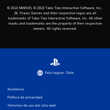
o
© 2022 MARVEL © 2022 Take-Two Interactive Software, Inc.,
2K, Firaxis Games and their respective logos are all
e
trademarks of Take-Two Interactive Software, Inc. All other
marks and trademarks are the property of their respective
s
owners. All rights reserved.
t
r
e
l
l
País/región: Chile
a
s
Asistencia
Política de privacidad
e
Términos de uso del sitio web
n