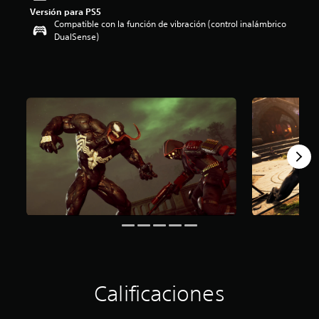
Versión para PS5
o
Compatible con la función de vibración (control inalámbrico
:
DualSense)
4
.
3
5
e
s
t
r
e
l
l
a
s
d
e
c
i
n
c
o
Calificaciones
e
s