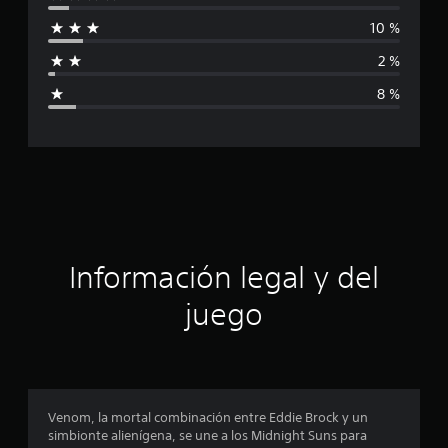
i
f
i
10 %
f
c
a
2 %
i
c
8 %
i
c
o
n
e
a
s
c
i
ó
Información legal y del
n
juego
p
r
o
Venom, la mortal combinación entre Eddie Brock y un
simbionte alienígena, se une a los Midnight Suns para