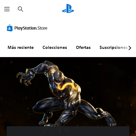
B
u
s
c
a
r
Más reciente
Colecciones
Ofertas
Suscripciones