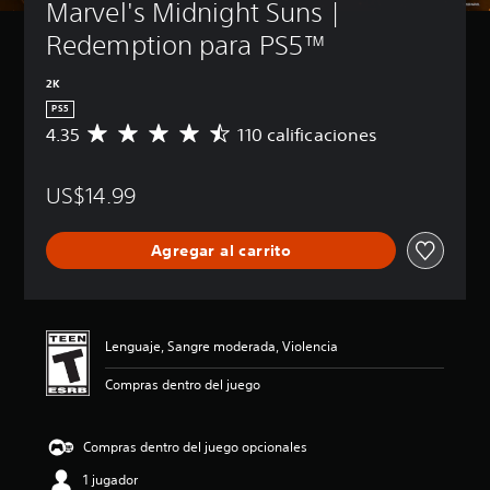
Marvel's Midnight Suns | 
Redemption para PS5™
2K
PS5
4.35
110 calificaciones
C
a
l
US$14.99
i
f
i
Agregar al carrito
c
a
c
i
ó
Lenguaje, Sangre moderada, Violencia
n
p
Compras dentro del juego
r
o
m
Compras dentro del juego opcionales
e
d
1 jugador
i