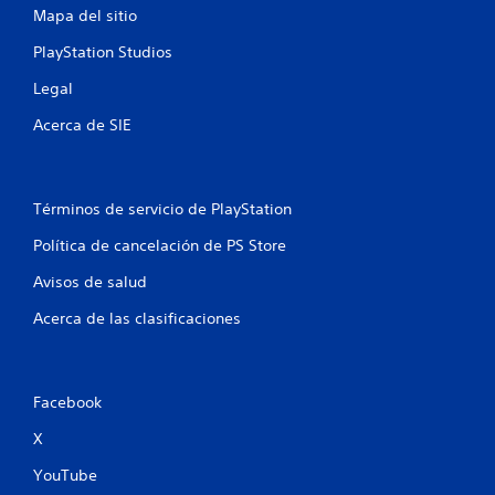
Mapa del sitio
u
PlayStation Studios
n
Legal
t
Acerca de SIE
o
t
Términos de servicio de PlayStation
a
Política de cancelación de PS Store
l
Avisos de salud
d
Acerca de las clasificaciones
e
1
Facebook
1
X
0
YouTube