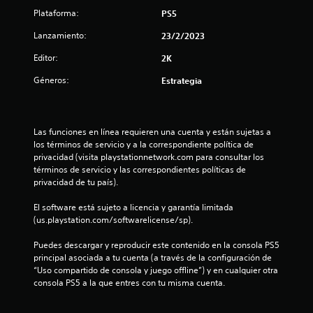
t
Plataforma:
PS5
r
Lanzamiento:
23/2/2023
e
Editor:
2K
l
Géneros:
Estrategia
l
a
Las funciones en línea requieren una cuenta y están sujetas a 
los términos de servicio y a la correspondiente política de 
s
privacidad (visita playstationnetwork.com para consultar los 
términos de servicio y las correspondientes políticas de 
d
privacidad de tu país).
e
El software está sujeto a licencia y garantía limitada 
(us.playstation.com/softwarelicense/sp).
c
Puedes descargar y reproducir este contenido en la consola PS5 
i
principal asociada a tu cuenta (a través de la configuración de 
“Uso compartido de consola y juego offline”) y en cualquier otra 
n
consola PS5 a la que entres con tu misma cuenta.
c