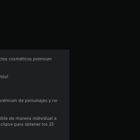
a
c
i
ó
n
pectos cosméticos prémium
p
tilo!
r
o
 prémium de personajes y no
m
e
ible de manera individual a
clipse para obtener los 23
d