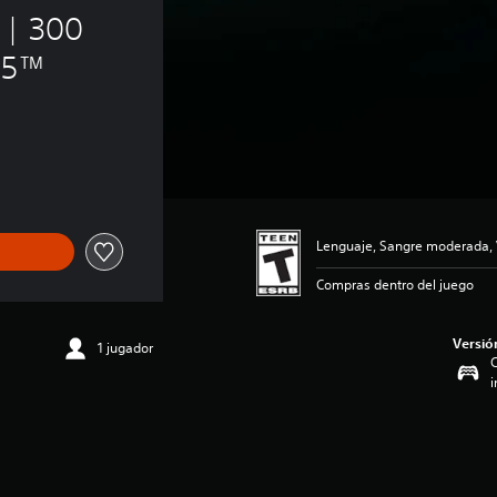
 | 300 
PS5™
Lenguaje, Sangre moderada, 
Compras dentro del juego
Versió
1 jugador
C
i