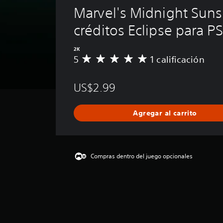
Marvel's Midnight Suns
créditos Eclipse para 
2K
5
1 calificación
C
a
l
US$2.99
i
f
i
Agregar al carrito
c
a
c
i
ó
Compras dentro del juego opcionales
n
p
r
o
m
e
d