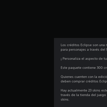
r
e
l
l
a
s
e
n
u
n
Los créditos Eclipse son una
t
para personajes a través del
o
t
¡ Personaliza el aspecto de tu
a
l
Este paquete contiene 300 cr
d
e
Quienes cuenten con la edic
1
deben comprar créditos Eclip
c
a
Hay actualmente 23 skins est
l
través de la tienda del juego
i
skins.
f
i