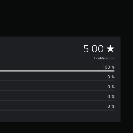
C
5.00
a
1 calificación
100 %
l
0 %
i
0 %
f
0 %
0 %
i
c