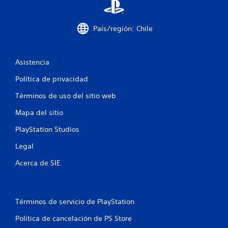
c
r
a
y
a
i
t
s
a
u
t
País/región: Chile
l
a
i
l
l
c
e
i
r
k
s
Asistencia
e
s
P
f
d
.
Política de privacidad
u
e
e
i
d
Términos de uso del sitio web
I
d
o
e
n
r
c
Mapa del sitio
s
v
.
r
e
a
PlayStation Studios
e
r
v
Legal
c
s
i
i
s
Acerca de SIE
i
ó
a
n
r
o
d
l
a
e
Términos de servicio de PlayStation
n
i
j
n
Política de cancelación de PS Store
o
e
f