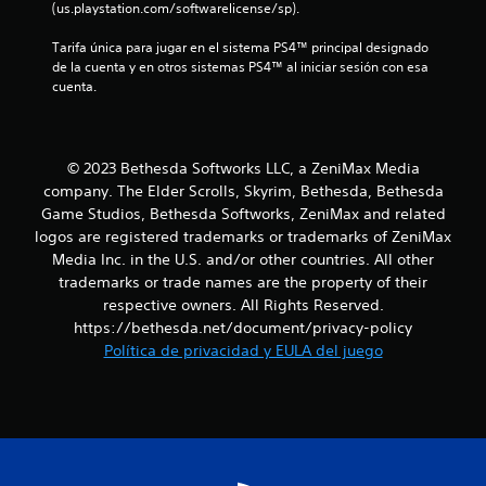
n
(us.playstation.com/softwarelicense/sp).
a
o
o
q
n
.
u
Tarifa única para jugar en el sistema PS4™ principal designado 
u
e
de la cuenta y en otros sistemas PS4™ al iniciar sesión con esa 
e
s
n
cuenta.
R
s
d
e
e
e
t
c
p
s
o
u
e
o
© 2023 Bethesda Softworks LLC, a ZeniMax Media
e
n
r
company. The Elder Scrolls, Skyrim, Bethesda, Bethesda
d
s
d
t
a
i
Game Studios, Bethesda Softworks, ZeniMax and related
a
n
b
logos are registered trademarks or trademarks of ZeniMax
a
t
o
i
Media Inc. in the U.S. and/or other countries. All other
o
í
l
l
trademarks or trade names are the property of their
r
r
i
i
respective owners. All Rights Reserved.
l
d
d
o
https://bethesda.net/document/privacy-policy
o
a
s
s
d
Política de privacidad y EULA del juego
e
s
d
d
o
e
e
1
n
l
t
i
o
u
0
d
s
t
o
j
o
s
o