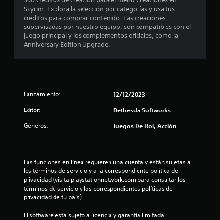
500 créditos de creación para el menú Creaciones en
c
a
d
i
Skyrim. Explora la selección por categorías y usa tus
b
e
créditos para comprar contenido. Las creaciones,
c
o
l
l
supervisadas por nuestro equipo, son compatibles con el
a
e
j
juego principal y los complementos oficiales, como la
e
)
c
u
Anniversary Edition Upgrade.
e
S
e
s
r
e
g
l
o
o
t
a
f
e
s
r
n
r
Lanzamiento:
12/12/2023
a
e
c
l
c
u
e
Editor:
Bethesda Softworks
i
e
a
d
n
l
Géneros:
Juegos De Rol, Acción
l
a
a
q
d
l
u
l
e
g
i
a
u
e
Las funciones en línea requieren una cuenta y están sujetas a 
a
u
n
r
los términos de servicio y a la correspondiente política de 
d
a
m
privacidad (visita playstationnetwork.com para consultar los 
s
i
s
o
términos de servicio y las correspondientes políticas de 
o
o
m
privacidad de tu país).
e
p
p
e
a
c
n
El software está sujeto a licencia y garantía limitada 
r
i
t