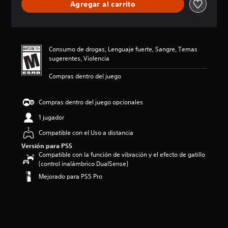
Agregar al carrito
c
i
ó
n
p
Consumo de drogas, Lenguaje fuerte, Sangre, Temas
r
sugerentes, Violencia
o
m
Compras dentro del juego
e
d
i
Compras dentro del juego opcionales
o
:
1 jugador
4
Compatible con el Uso a distancia
.
0
Versión para PS5
7
Compatible con la función de vibración y el efecto de gatillo
e
(control inalámbrico DualSense)
s
Mejorado para PS5 Pro
t
r
e
l
l
a