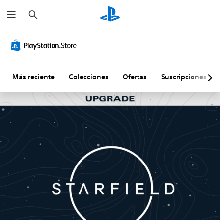
B
u
s
c
a
r
Más reciente
Colecciones
Ofertas
Suscripciones