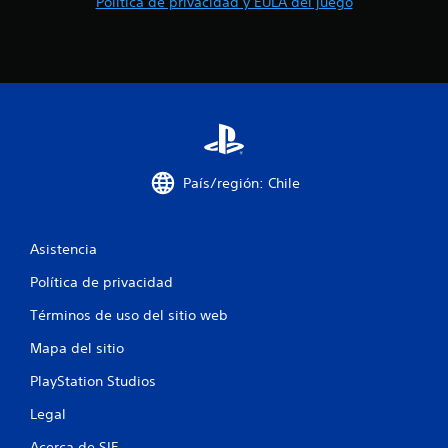
Política de privacidad y EULA del juego
o
n
e
s
País/región: Chile
Asistencia
Política de privacidad
Términos de uso del sitio web
Mapa del sitio
PlayStation Studios
Legal
Acerca de SIE