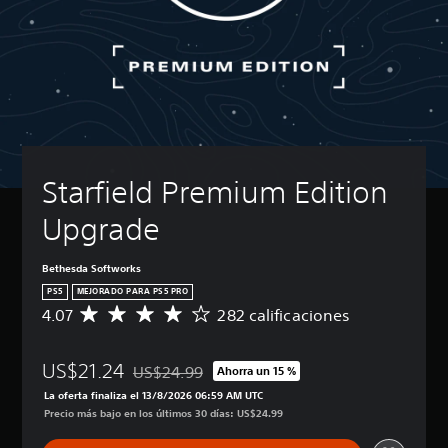
Starfield Premium Edition 
Upgrade
Bethesda Softworks
PS5
MEJORADO PARA PS5 PRO
4.07
282 calificaciones
C
a
l
US$21.24
i
US$24.99
Ahorra un 15 %
Rebajado del precio original de US$24.99
f
La oferta finaliza el 13/8/2026 06:59 AM UTC
i
Precio más bajo en los últimos 30 días: US$24.99
c
a