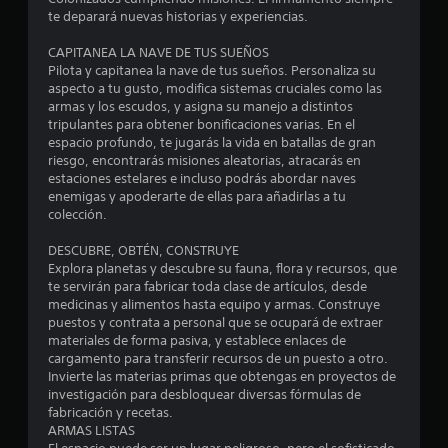
i
te deparará nuevas historias y experiencias.
n
CAPITANEA LA NAVE DE TUS SUEÑOS
c
Pilota y capitanea la nave de tus sueños. Personaliza su
aspecto a tu gusto, modifica sistemas cruciales como las
o
armas y los escudos, y asigna su manejo a distintos
tripulantes para obtener bonificaciones varias. En el
e
espacio profundo, te jugarás la vida en batallas de gran
riesgo, encontrarás misiones aleatorias, atracarás en
estaciones estelares e incluso podrás abordar naves
s
enemigas y apoderarte de ellas para añadirlas a tu
colección.
t
DESCUBRE, OBTÉN, CONSTRUYE
r
Explora planetas y descubre su fauna, flora y recursos, que
te servirán para fabricar toda clase de artículos, desde
e
medicinas y alimentos hasta equipo y armas. Construye
puestos y contrata a personal que se ocupará de extraer
l
materiales de forma pasiva, y establece enlaces de
cargamento para transferir recursos de un puesto a otro.
l
Invierte las materias primas que obtengas en proyectos de
investigación para desbloquear diversas fórmulas de
a
fabricación y recetas.
ARMAS LISTAS
s