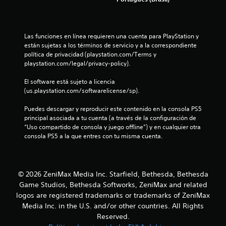
8
2
Las funciones en línea requieren una cuenta para PlayStation y 
están sujetas a los términos de servicio y a la correspondiente 
c
política de privacidad (playstation.com/Terms y 
playstation.com/legal/privacy-policy).
a
El software está sujeto a licencia 
l
(us.playstation.com/softwarelicense/sp).
i
Puedes descargar y reproducir este contenido en la consola PS5 
principal asociada a tu cuenta (a través de la configuración de 
f
“Uso compartido de consola y juego offline”) y en cualquier otra 
consola PS5 a la que entres con tu misma cuenta.
i
c
© 2026 ZeniMax Media Inc. Starfield, Bethesda, Bethesda
a
Game Studios, Bethesda Softworks, ZeniMax and related
logos are registered trademarks or trademarks of ZeniMax
c
Media Inc. in the U.S. and/or other countries. All Rights
Reserved.
i