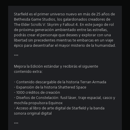
r
o
Starfield es el primer universo nuevo en más de 25 años de
Bethesda Game Studios, los galardonados creadores de
m
The Elder Scrolls V: Skyrim y Fallout 4. En este juego de rol
de próxima generación ambientado entre las estrellas,
e
podrás crear el personaje que desees y explorar con una
libertad sin precedentes mientras te embarcas en un viaje
d
épico para desentrañar el mayor misterio de la humanidad.
i
***
o
Mejora la Edición estándar y recibirás el siguiente
contenido extra:
:
- Contenido descargable de la historia Terran Armada
4
- Expansión de la historia Shattered Space
- 1000 créditos de creación
.
- Diseños de Constelación: fusil láser, traje espacial, casco y
mochila propulsora Equinox
0
- Acceso al libro de arte digital de Starfield y la banda
sonora original digital
7
***