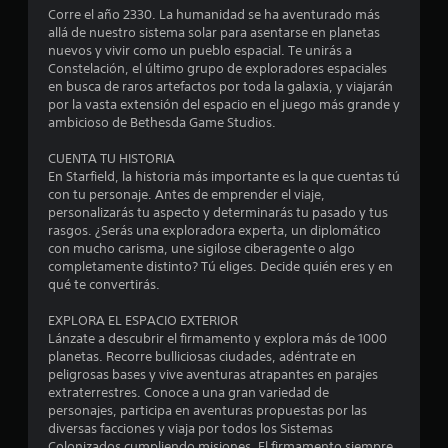
e
Corre el año 2330. La humanidad se ha aventurado más
allá de nuestro sistema solar para asentarse en planetas
s
nuevos y vivir como un pueblo espacial. Te unirás a
Constelación, el último grupo de exploradores espaciales
t
en busca de raros artefactos por toda la galaxia, y viajarán
por la vasta extensión del espacio en el juego más grande y
r
ambicioso de Bethesda Game Studios.
e
CUENTA TU HISTORIA
En Starfield, la historia más importante es la que cuentas tú
l
con tu personaje. Antes de emprender el viaje,
personalizarás tu aspecto y determinarás tu pasado y tus
l
rasgos. ¿Serás una exploradora experta, un diplomático
con mucho carisma, une sigilose ciberagente o algo
a
completamente distinto? Tú eliges. Decide quién eres y en
qué te convertirás.
s
EXPLORA EL ESPACIO EXTERIOR
d
Lánzate a descubrir el firmamento y explora más de 1000
planetas. Recorre bulliciosas ciudades, adéntrate en
e
peligrosas bases y vive aventuras atrapantes en parajes
extraterrestres. Conoce a una gran variedad de
c
personajes, participa en aventuras propuestas por las
diversas facciones y viaja por todos los Sistemas
Colonizados cumpliendo misiones. El firmamento siempre