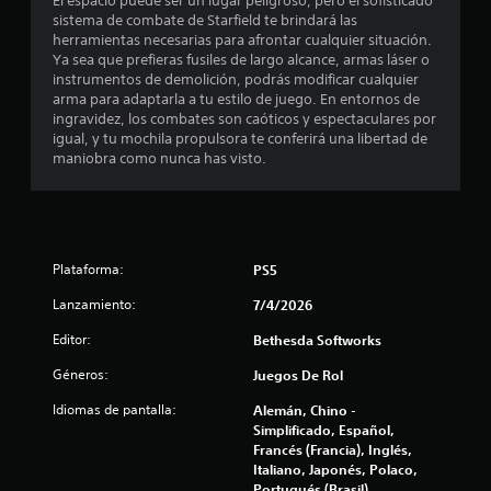
El espacio puede ser un lugar peligroso, pero el sofisticado
sistema de combate de Starfield te brindará las
e
herramientas necesarias para afrontar cualquier situación.
Ya sea que prefieras fusiles de largo alcance, armas láser o
n
instrumentos de demolición, podrás modificar cualquier
arma para adaptarla a tu estilo de juego. En entornos de
u
ingravidez, los combates son caóticos y espectaculares por
igual, y tu mochila propulsora te conferirá una libertad de
n
maniobra como nunca has visto.
t
o
Plataforma:
PS5
t
Lanzamiento:
7/4/2026
a
Editor:
Bethesda Softworks
l
Géneros:
Juegos De Rol
d
Idiomas de pantalla:
Alemán, Chino -
Simplificado, Español,
e
Francés (Francia), Inglés,
Italiano, Japonés, Polaco,
2
Portugués (Brasil)