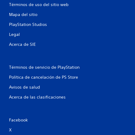
e
Términos de uso del sitio web
n
Mapa del sitio
u
PlayStation Studios
n
Legal
t
Acerca de SIE
o
t
Términos de servicio de PlayStation
a
Política de cancelación de PS Store
Avisos de salud
l
Acerca de las clasificaciones
d
e
Facebook
4
X
1