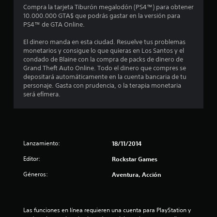
o
Compra la tarjeta Tiburón megalodón (PS4™) para obtener
10.000.000 GTA$ que podrás gastar en la versión para
m
PS4™ de GTA Online.
e
El dinero manda en esta ciudad. Resuelve tus problemas
monetarios y consigue lo que quieras en Los Santos y el
d
condado de Blaine con la compra de packs de dinero de
Grand Theft Auto Online. Todo el dinero que compres se
i
depositará automáticamente en la cuenta bancaria de tu
personaje. Gasta con prudencia, o la terapia monetaria
o
será efímera.
:
3
Lanzamiento:
18/11/2014
.
Editor:
Rockstar Games
7
Géneros:
Aventura, Acción
3
e
Las funciones en línea requieren una cuenta para PlayStation y 