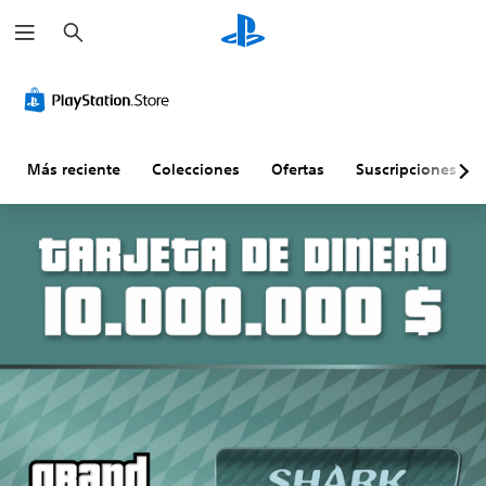
B
u
s
c
a
r
Más reciente
Colecciones
Ofertas
Suscripciones