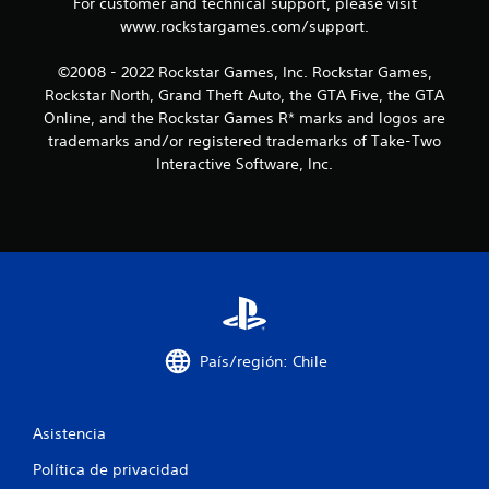
n
For customer and technical support, please visit
www.rockstargames.com/support.
c
©2008 - 2022 Rockstar Games, Inc. Rockstar Games,
o
Rockstar North, Grand Theft Auto, the GTA Five, the GTA
Online, and the Rockstar Games R* marks and logos are
e
trademarks and/or registered trademarks of Take-Two
s
Interactive Software, Inc.
t
r
e
l
l
País/región: Chile
a
Asistencia
s
Política de privacidad