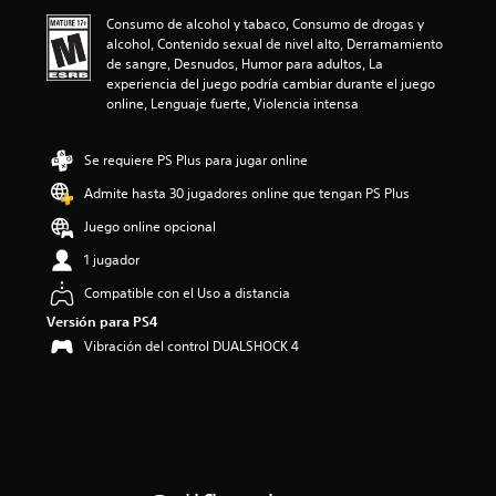
ó
Consumo de alcohol y tabaco, Consumo de drogas y
n
alcohol, Contenido sexual de nivel alto, Derramamiento
p
de sangre, Desnudos, Humor para adultos, La
r
experiencia del juego podría cambiar durante el juego
o
online, Lenguaje fuerte, Violencia intensa
m
e
d
Se requiere PS Plus para jugar online
i
o
Admite hasta 30 jugadores online que tengan PS Plus
:
Juego online opcional
3
.
1 jugador
7
3
Compatible con el Uso a distancia
e
Versión para PS4
s
Vibración del control DUALSHOCK 4
t
r
e
l
l
a
s
d