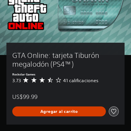
GTA Online: tarjeta Tiburón 
megalodón (PS4™)
Rockstar Games
3.73
41 calificaciones
C
a
l
US$99.99
i
f
i
Agregar al carrito
c
a
c
i