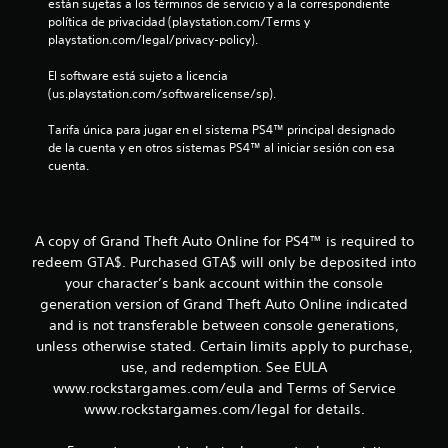
s
están sujetas a los términos de servicio y a la correspondiente 
política de privacidad (playstation.com/Terms y 
t
playstation.com/legal/privacy-policy).
r
El software está sujeto a licencia 
(us.playstation.com/softwarelicense/sp).
e
Tarifa única para jugar en el sistema PS4™ principal designado 
de la cuenta y en otros sistemas PS4™ al iniciar sesión con esa 
l
cuenta.
l
a
A copy of Grand Theft Auto Online for PS4™ is required to
s
redeem GTA$. Purchased GTA$ will only be deposited into
your character’s bank account within the console
d
generation version of Grand Theft Auto Online indicated
and is not transferable between console generations,
e
unless otherwise stated. Certain limits apply to purchase,
use, and redemption. See EULA
c
www.rockstargames.com/eula and Terms of Service
i
www.rockstargames.com/legal for details.