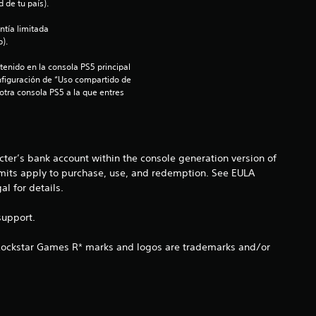
 de tu país).
d
ntía limitada 
i
).
o
enido en la consola PS5 principal 
nfiguración de “Uso compartido de 
 otra consola PS5 a la que entres 
:
3
.
ter’s bank account within the console generation version of
imits apply to purchase, use, and redemption. See EULA
3
 for details.
6
support.
e
 Rockstar Games R* marks and logos are trademarks and/or
s
t