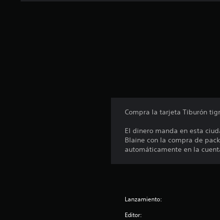
n
t
o
t
a
l
d
e
2
8
c
a
Compra la tarjeta Tiburón ti
l
i
El dinero manda en esta ciud
f
Blaine con la compra de pack
i
automáticamente en la cuenta
c
a
c
i
o
Lanzamiento:
n
e
Editor: