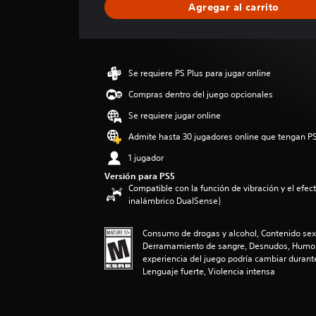
Agregar al carrito
c
a
c
i
ó
Se requiere PS Plus para jugar online
n
p
Compras dentro del juego opcionales
r
Se requiere jugar online
o
m
Admite hasta 30 jugadores online que tengan PS
e
1 jugador
d
i
Versión para PS5
o
Compatible con la función de vibración y el efecto
:
inalámbrico DualSense)
3
.
Consumo de drogas y alcohol, Contenido sexu
3
Derramamiento de sangre, Desnudos, Humor 
6
experiencia del juego podría cambiar durante
e
Lenguaje fuerte, Violencia intensa
s
t
r