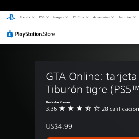
Tienda
PS5
Juegos
PS Plus
Accesorios
Noticias
GTA Online: tarjeta
Tiburón tigre (PS5
Rockstar Games
3.36
28 calificacio
C
a
l
US$4.99
i
f
i