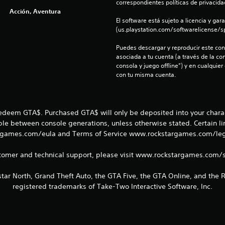
correspondientes políticas de privacidad
Acción, Aventura
El software está sujeto a licencia y gara
(us.playstation.com/softwarelicense/sp
Puedes descargar y reproducir este cont
asociada a tu cuenta (a través de la co
consola y juego offline”) y en cualquier
con tu misma cuenta.
redeem GTA$. Purchased GTA$ will only be deposited into your charac
able between console generations, unless otherwise stated. Certain l
games.com/eula and Terms of Service www.rockstargames.com/legal
tomer and technical support, please visit www.rockstargames.com/
tar North, Grand Theft Auto, the GTA Five, the GTA Online, and the
registered trademarks of Take-Two Interactive Software, Inc.