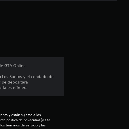
c
a
c
i
ó
n
de GTA Online.
p
n Los Santos y el condado de
s se depositará
r
aria es efímera.
o
m
enta y están sujetas a los 
e
te política de privacidad (visita 
os términos de servicio y las 