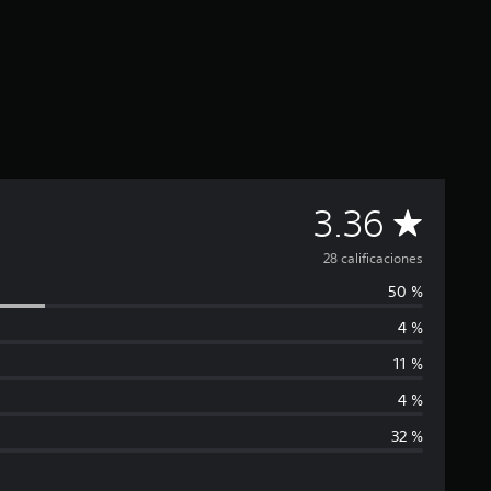
C
3.36
a
28 calificaciones
50 %
l
4 %
i
11 %
f
4 %
32 %
i