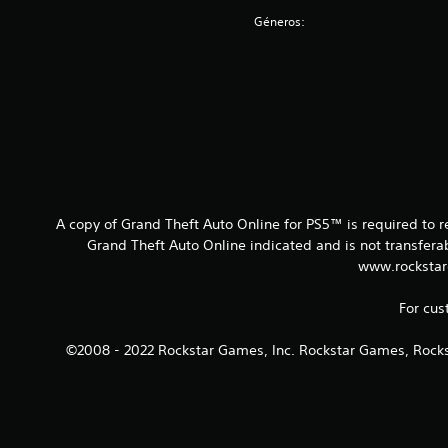
s
Géneros:
A copy of Grand Theft Auto Online for PS5™ is required to 
Grand Theft Auto Online indicated and is not transfer
www.rockstar
For cus
©2008 - 2022 Rockstar Games, Inc. Rockstar Games, Rocks