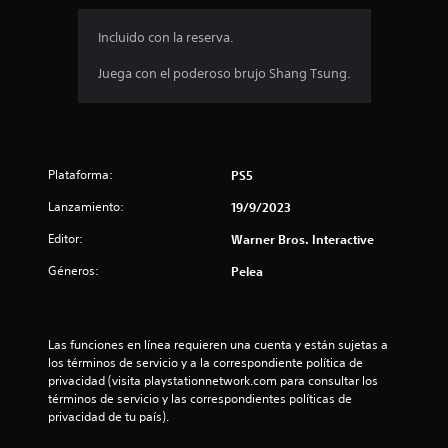
l
u
a
l
Incluido con la reserva.
l
r
a
Juega con el poderoso brujo Shang Tsung.
e
d
s
e
d
d
o
Plataforma:
r
PS5
e
.
Lanzamiento:
19/9/2023
c
Editor:
Warner Bros. Interactive
i
Géneros:
Pelea
n
c
Las funciones en línea requieren una cuenta y están sujetas a 
los términos de servicio y a la correspondiente política de 
o
privacidad (visita playstationnetwork.com para consultar los 
términos de servicio y las correspondientes políticas de 
e
privacidad de tu país).
s