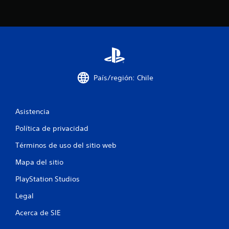
o
t
a
l
País/región: Chile
d
e
Asistencia
3
Política de privacidad
0
Términos de uso del sitio web
Mapa del sitio
0
PlayStation Studios
c
Legal
a
Acerca de SIE
l