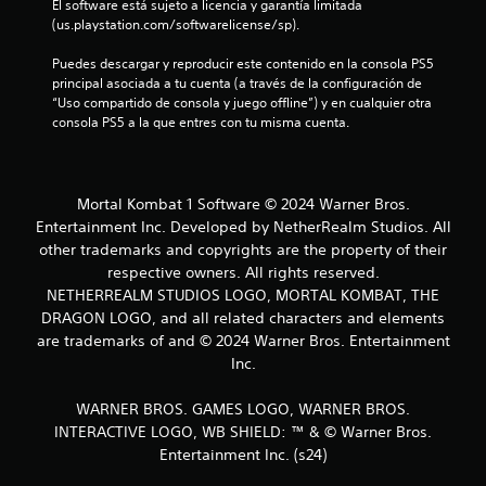
El software está sujeto a licencia y garantía limitada 
(us.playstation.com/softwarelicense/sp).
t
Puedes descargar y reproducir este contenido en la consola PS5 
r
principal asociada a tu cuenta (a través de la configuración de 
“Uso compartido de consola y juego offline”) y en cualquier otra 
e
consola PS5 a la que entres con tu misma cuenta.
l
l
Mortal Kombat 1 Software © 2024 Warner Bros.
Entertainment Inc. Developed by NetherRealm Studios. All
a
other trademarks and copyrights are the property of their
s
respective owners. All rights reserved.
NETHERREALM STUDIOS LOGO, MORTAL KOMBAT, THE
e
DRAGON LOGO, and all related characters and elements
are trademarks of and © 2024 Warner Bros. Entertainment
n
Inc.
u
WARNER BROS. GAMES LOGO, WARNER BROS.
n
INTERACTIVE LOGO, WB SHIELD: ™ & © Warner Bros.
Entertainment Inc. (s24)
t