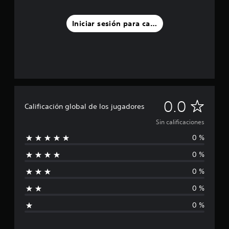
Iniciar sesión para calificar
S
0.0
Calificación global de los jugadores
i
Sin calificaciones
0 %
n
0 %
c
0 %
a
0 %
l
0 %
i