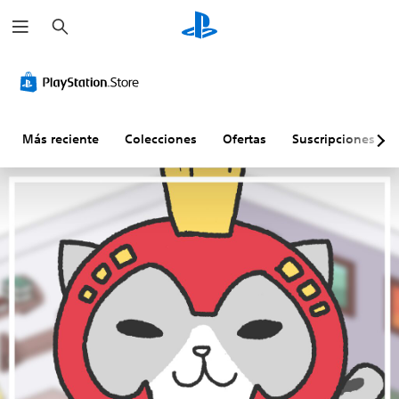
B
u
s
c
a
r
Más reciente
Colecciones
Ofertas
Suscripciones