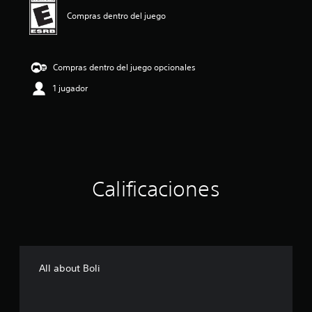
c
i
Compras dentro del juego
o
n
e
s
Compras dentro del juego opcionales
1 jugador
Calificaciones
All about Boli