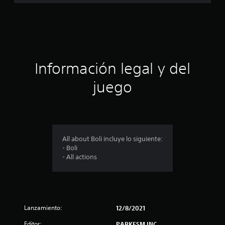
f
i
c
a
Información legal y del
c
juego
i
o
n
All about Boli incluye lo siguiente:
- Boli
e
- All actions
s
Lanzamiento:
12/8/2021
Editor:
PARKESM INC.