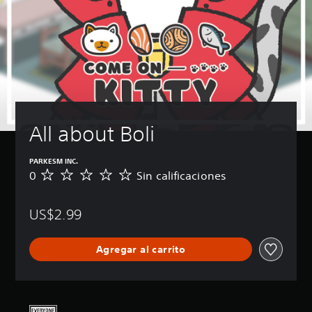
All about Boli
PARKESM INC.
0
Sin calificaciones
S
i
n
US$2.99
c
a
l
Agregar al carrito
i
f
i
c
a