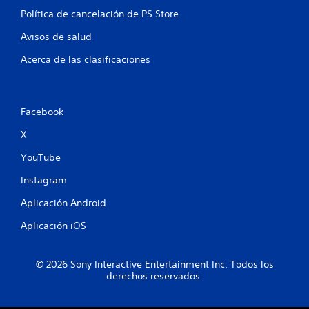
l
Política de cancelación de PS Store
a
Avisos de salud
s
Acerca de las clasificaciones
e
n
Facebook
u
X
n
YouTube
t
Instagram
o
Aplicación Android
Aplicación iOS
t
a
© 2026 Sony Interactive Entertainment Inc. Todos los
derechos reservados.
l