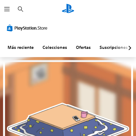
B
u
s
c
a
r
Más reciente
Colecciones
Ofertas
Suscripciones