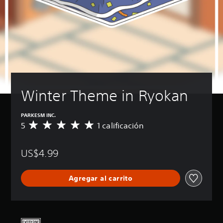
Winter Theme in Ryokan
PARKESM INC.
5
1 calificación
C
a
l
US$4.99
i
f
i
Agregar al carrito
c
a
c
i
ó