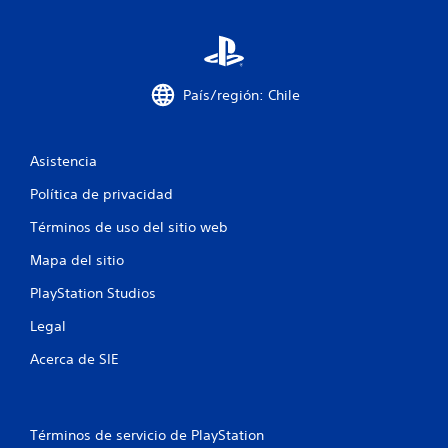
e
c
i
País/región: Chile
n
c
Asistencia
o
Política de privacidad
e
Términos de uso del sitio web
s
Mapa del sitio
PlayStation Studios
t
Legal
r
Acerca de SIE
e
l
Términos de servicio de PlayStation