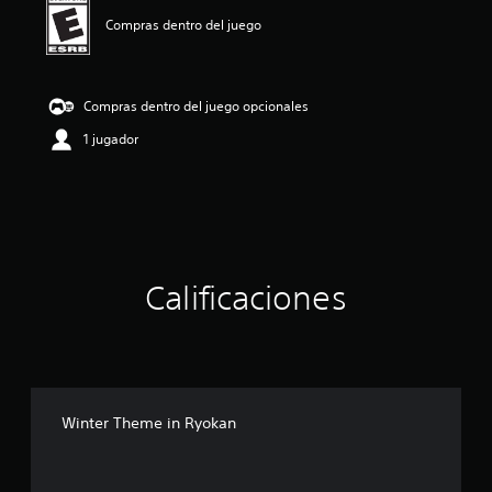
n
p
Compras dentro del juego
r
o
m
e
Compras dentro del juego opcionales
d
1 jugador
i
o
:
5
e
s
t
r
Calificaciones
e
l
l
a
s
d
e
Winter Theme in Ryokan
c
i
n