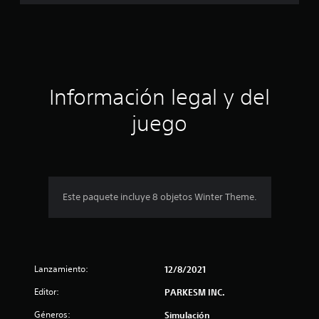
l
a
i
f
c
i
c
i
a
c
ó
Información legal y del
i
o
n
juego
n
e
p
s
r
o
Este paquete incluye 8 objetos Winter Theme.
m
e
Lanzamiento:
d
12/8/2021
Editor:
PARKESM INC.
i
Géneros:
Simulación