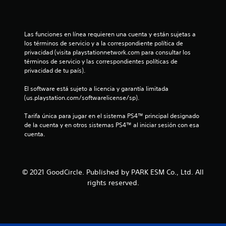
o
:
Las funciones en línea requieren una cuenta y están sujetas a 
1
los términos de servicio y a la correspondiente política de 
privacidad (visita playstationnetwork.com para consultar los 
e
términos de servicio y las correspondientes políticas de 
privacidad de tu país).
s
El software está sujeto a licencia y garantía limitada 
t
(us.playstation.com/softwarelicense/sp).
r
Tarifa única para jugar en el sistema PS4™ principal designado 
de la cuenta y en otros sistemas PS4™ al iniciar sesión con esa 
e
cuenta.
l
l
© 2021 GoodCircle. Published by PARK ESM Co., Ltd. All
rights reserved.
a
d