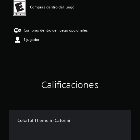
n
p
Compras dentro del juego
r
o
m
e
Compras dentro del juego opcionales
d
1 jugador
i
o
:
1
e
s
t
r
Calificaciones
e
l
l
a
d
e
c
Colorful Theme in Catorini
i
n
c