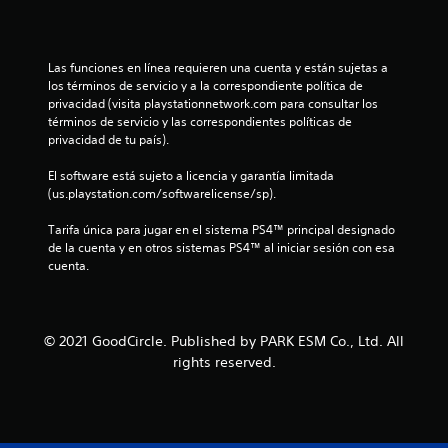
o
:
Las funciones en línea requieren una cuenta y están sujetas a 
1
los términos de servicio y a la correspondiente política de 
privacidad (visita playstationnetwork.com para consultar los 
e
términos de servicio y las correspondientes políticas de 
privacidad de tu país).
s
El software está sujeto a licencia y garantía limitada 
t
(us.playstation.com/softwarelicense/sp).
r
Tarifa única para jugar en el sistema PS4™ principal designado 
de la cuenta y en otros sistemas PS4™ al iniciar sesión con esa 
e
cuenta.
l
l
© 2021 GoodCircle. Published by PARK ESM Co., Ltd. All
rights reserved.
a
d