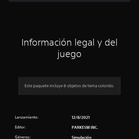
i
a
f
i
c
c
a
i
c
i
ó
Información legal y del
o
n
n
juego
e
s
p
r
o
Este paquete incluye 8 objetos de tema colorido.
m
e
Lanzamiento:
d
12/8/2021
Editor:
PARKESM INC.
i
Géneros:
Simulación