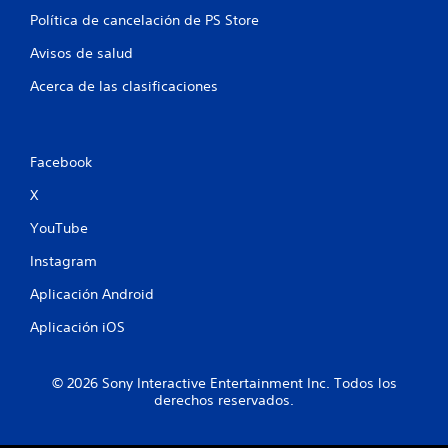
l
Política de cancelación de PS Store
a
Avisos de salud
s
Acerca de las clasificaciones
e
n
Facebook
u
X
n
YouTube
t
Instagram
o
Aplicación Android
Aplicación iOS
t
a
© 2026 Sony Interactive Entertainment Inc. Todos los
derechos reservados.
l