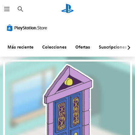
B
u
s
c
a
r
Más reciente
Colecciones
Ofertas
Suscripciones