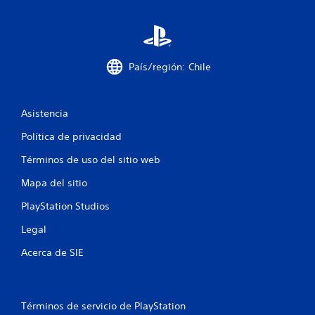
e
c
i
País/región: Chile
n
c
Asistencia
o
Política de privacidad
e
Términos de uso del sitio web
s
Mapa del sitio
PlayStation Studios
t
Legal
r
Acerca de SIE
e
l
Términos de servicio de PlayStation