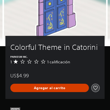
Colorful Theme in Catorini
PARKESM INC.
1
1 calificación
C
a
l
US$4.99
i
f
i
Agregar al carrito
c
a
c
i
ó