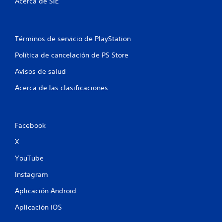
r
Acerca de SIE
e
l
Términos de servicio de PlayStation
l
Política de cancelación de PS Store
Avisos de salud
a
Acerca de las clasificaciones
s
e
Facebook
n
X
u
YouTube
n
Instagram
t
Aplicación Android
o
Aplicación iOS