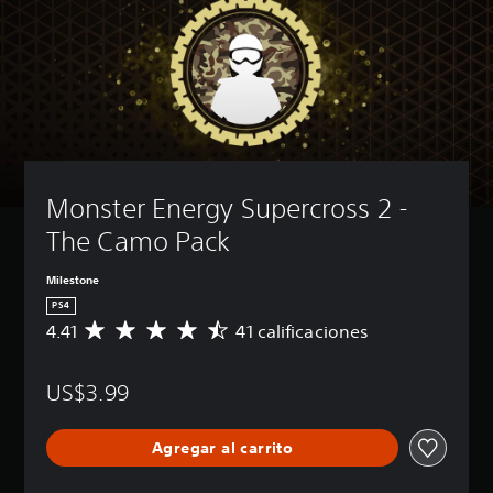
Monster Energy Supercross 2 - 
The Camo Pack
Milestone
PS4
4.41
41 calificaciones
C
a
l
US$3.99
i
f
i
Agregar al carrito
c
a
c