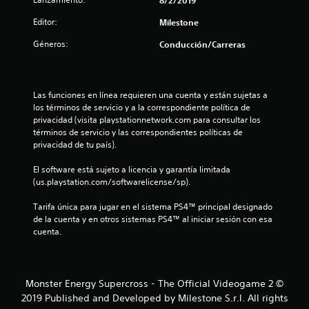
:
Editor:
Milestone
4
Géneros:
Conducción/Carreras
.
4
Las funciones en línea requieren una cuenta y están sujetas a 
1
los términos de servicio y a la correspondiente política de 
privacidad (visita playstationnetwork.com para consultar los 
términos de servicio y las correspondientes políticas de 
e
privacidad de tu país).
s
El software está sujeto a licencia y garantía limitada 
(us.playstation.com/softwarelicense/sp).
t
Tarifa única para jugar en el sistema PS4™ principal designado 
r
de la cuenta y en otros sistemas PS4™ al iniciar sesión con esa 
cuenta.
e
l
Monster Energy Supercross - The Official Videogame 2 ©
l
2019 Published and Developed by Milestone S.r.l. All rights