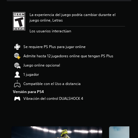
i
ó
La experiencia del juego podría cambiar durante el
n
juego online, Letras
p
r
Los usuarios interactúan
o
m
e
Se requiere PS Plus para jugar online
d
i
Admite hasta 12 jugadores online que tengan PS Plus
o
Juego online opcional
:
4
1 jugador
.
4
Compatible con el Uso a distancia
1
Versión para PS4
e
Vibración del control DUALSHOCK 4
s
t
r
e
l
l
a
s