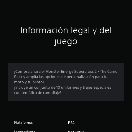
c
i
ó
Información legal y del
n
juego
p
r
o
¡Compra ahora el Monster Energy Supercross 2 - The Camo
Pack y amplía las opciones de personalización para tu
m
moto y tu piloto!
¡Incluye un conjunto de 10 uniformes y trajes especiales
e
con temática de camuflaje!
d
i
Plataforma:
PS4
o
Lanzamiento:
8/2/2019