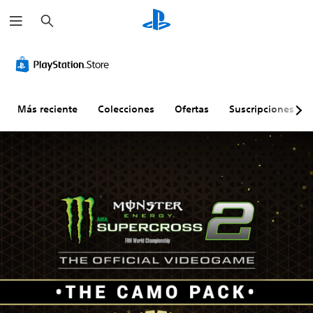
B
u
s
c
a
r
Más reciente
Colecciones
Ofertas
Suscripciones