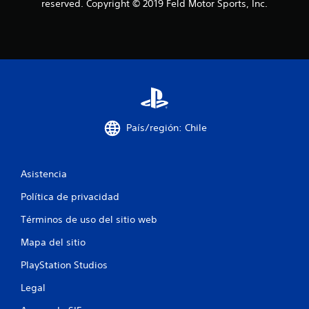
a
reserved. Copyright © 2019 Feld Motor Sports, Inc.
s
d
e
c
País/región: Chile
i
n
Asistencia
c
Política de privacidad
o
Términos de uso del sitio web
e
Mapa del sitio
s
PlayStation Studios
t
Legal