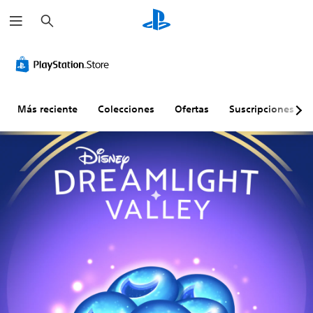
B
u
s
c
a
r
Más reciente
Colecciones
Ofertas
Suscripciones