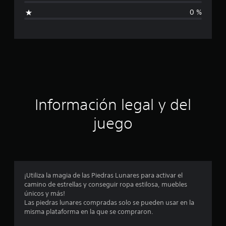
l
0 %
i
f
i
c
a
Información legal y del
c
juego
i
o
n
¡Utiliza la magia de las Piedras Lunares para activar el
camino de estrellas y conseguir ropa estilosa, muebles
e
únicos y más!
Las piedras lunares compradas solo se pueden usar en la
s
misma plataforma en la que se compraron.