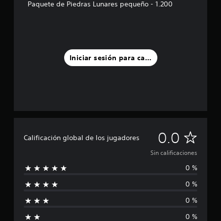
Paquete de Piedras Lunares pequeño - 1.200
Iniciar sesión para calificar
S
0.0
Calificación global de los jugadores
i
Sin calificaciones
0 %
n
0 %
c
0 %
a
0 %