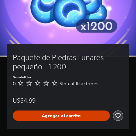
Paquete de Piedras Lunares 
pequeño - 1.200
Gameloft Inc.
0
Sin calificaciones
S
i
n
US$4.99
c
a
l
Agregar al carrito
i
f
i
c