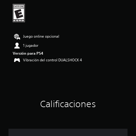
a
c
i
o
n
e
s
Juego online opcional
1 jugador
Versión para PS4
Vibración del control DUALSHOCK 4
Calificaciones