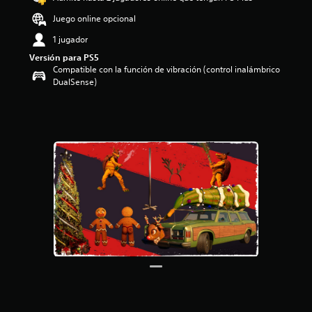
o
Juego online opcional
:
2
1 jugador
.
Versión para PS5
7
Compatible con la función de vibración (control inalámbrico
8
DualSense)
e
s
t
r
e
l
l
a
s
d
e
c
i
n
c
o
e
s