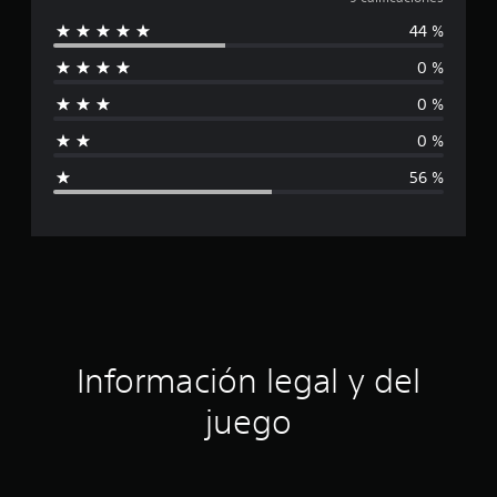
a
c
a
44 %
l
c
i
0 %
i
o
0 %
n
f
e
0 %
s
i
56 %
c
a
c
i
ó
Información legal y del
n
juego
p
r