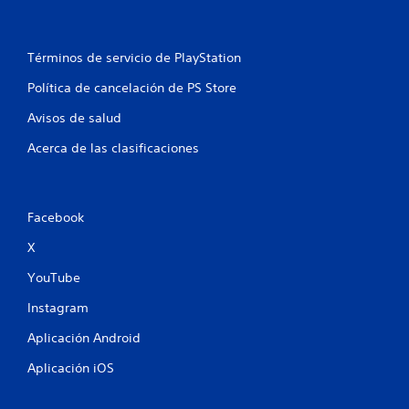
e
n
Términos de servicio de PlayStation
u
Política de cancelación de PS Store
n
Avisos de salud
Acerca de las clasificaciones
t
o
t
Facebook
X
a
YouTube
l
Instagram
d
Aplicación Android
e
Aplicación iOS
9