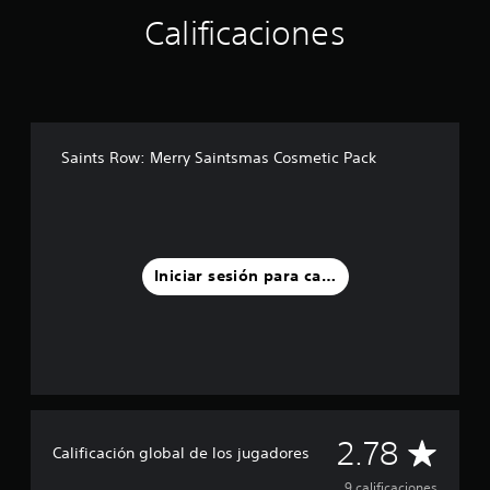
t
r
Calificaciones
e
l
l
a
s
e
Saints Row: Merry Saintsmas Cosmetic Pack
n
u
n
t
o
t
Iniciar sesión para calificar
a
l
d
e
9
c
a
l
i
C
2.78
Calificación global de los jugadores
f
i
9 calificaciones