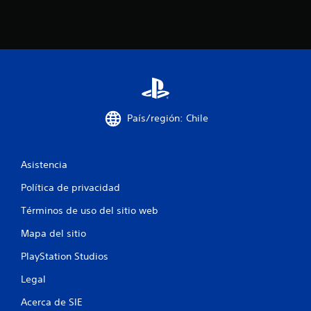
n
c
o
e
s
País/región: Chile
t
Asistencia
r
Política de privacidad
e
Términos de uso del sitio web
l
Mapa del sitio
l
PlayStation Studios
a
Legal
s
Acerca de SIE