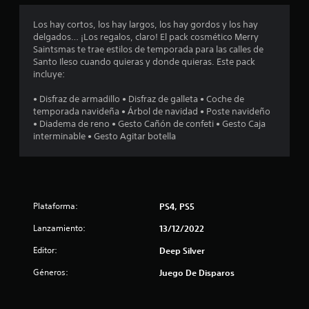
o
Los hay cortos, los hay largos, los hay gordos y los hay
delgados… ¡Los regalos, claro! El pack cosmético Merry
m
Saintsmas te trae estilos de temporada para las calles de
Santo Ileso cuando quieras y donde quieras. Este pack
e
incluye:
d
• Disfraz de armadillo • Disfraz de galleta • Coche de
temporada navideña • Árbol de navidad • Poste navideño
i
• Diadema de reno • Gesto Cañón de confeti • Gesto Caja
interminable • Gesto Agitar botella
o
:
2
Plataforma:
PS4, PS5
.
Lanzamiento:
13/12/2022
7
Editor:
Deep Silver
Géneros:
Juego De Disparos
8
e