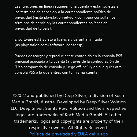
Las funciones en línea requieren una cuenta y están sujetas a 
s
los términos de servicio y a la correspondiente política de 
privacidad (visita playstationnetwork.com para consultar los 
t
términos de servicio y las correspondientes políticas de 
privacidad de tu país).
r
El software está sujeto a licencia y garantía limitada 
e
(us.playstation.com/softwarelicense/sp).
l
Puedes descargar y reproducir este contenido en la consola PS5 
principal asociada a tu cuenta (a través de la configuración de 
l
“Uso compartido de consola y juego offline”) y en cualquier otra 
consola PS5 a la que entres con tu misma cuenta.
a
s
©2022 and published by Deep Silver, a division of Koch
d
Media GmbH, Austria. Developed by Deep Silver Volition
LLC. Deep Silver, Saints Row, Volition and their respective
e
logos are trademarks of Koch Media GmbH. All other
c
trademarks, logos and copyrights are property of their
respective owners. All Rights Reserved.
i
Política de privacidad y EULA del juego