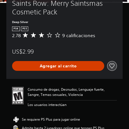
Saints Row: Merry Saintsmas 
Cosmetic Pack
Deep Silver
PS4
PS5
2.78
9 calificaciones
C
a
l
US$2.99
i
f
i
Agregar al carrito
c
a
c
i
ó
Consumo de drogas, Desnudos, Lenguaje fuerte,
n
Sangre, Temas sexuales, Violencia
p
r
Los usuarios interactúan
o
m
e
Se requiere PS Plus para jugar online
d
Admite hasta 2 jugadores online que tengan PS Plus
i