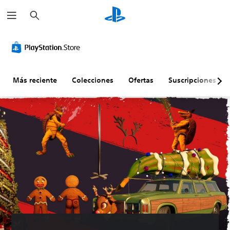
B
u
s
c
a
r
Más reciente
Colecciones
Ofertas
Suscripciones