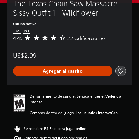
The Texas Chain Saw Massacre - 
Sissy Outfit 1 - Wildflower
Gun Interactive
PS4
PS5
4.45
22 calificaciones
C
a
l
US$2.99
i
f
i
Agregar al carrito
c
a
c
i
ó
Derramamiento de sangre, Lenguaje fuerte, Violencia
n
intensa
p
r
Compras dentro del juego, Los usuarios interactúan
o
m
e
Se requiere PS Plus para jugar online
d
Compras dentro del juego opcionales
i