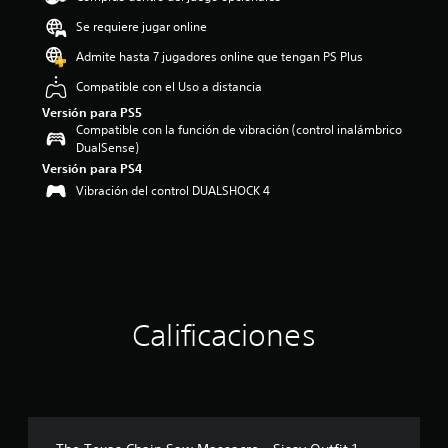
o
Se requiere jugar online
:
4
Admite hasta 7 jugadores online que tengan PS Plus
.
Compatible con el Uso a distancia
4
5
Versión para PS5
e
Compatible con la función de vibración (control inalámbrico
s
DualSense)
t
Versión para PS4
r
Vibración del control DUALSHOCK 4
e
l
l
a
s
d
e
c
Calificaciones
i
n
c
o
e
s