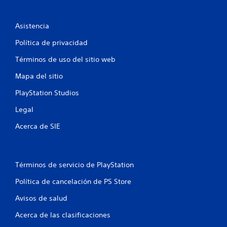
e
s
Asistencia
t
Política de privacidad
r
Términos de uso del sitio web
Mapa del sitio
e
PlayStation Studios
l
Legal
l
Acerca de SIE
a
s
Términos de servicio de PlayStation
e
Política de cancelación de PS Store
n
Avisos de salud
u
Acerca de las clasificaciones