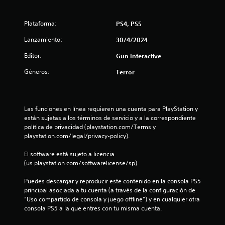
d
Plataforma:
PS4, PS5
i
Lanzamiento:
30/4/2024
o
Editor:
Gun Interactive
:
Géneros:
Terror
4
.
Las funciones en línea requieren una cuenta para PlayStation y 
4
están sujetas a los términos de servicio y a la correspondiente 
política de privacidad (playstation.com/Terms y 
5
playstation.com/legal/privacy-policy).
El software está sujeto a licencia 
e
(us.playstation.com/softwarelicense/sp).
s
Puedes descargar y reproducir este contenido en la consola PS5 
principal asociada a tu cuenta (a través de la configuración de 
t
“Uso compartido de consola y juego offline”) y en cualquier otra 
consola PS5 a la que entres con tu misma cuenta.
r