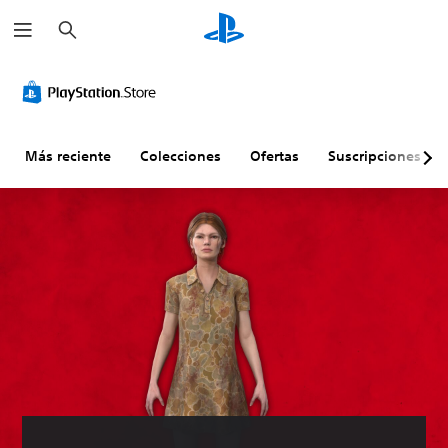
B
u
s
c
a
r
Más reciente
Colecciones
Ofertas
Suscripciones