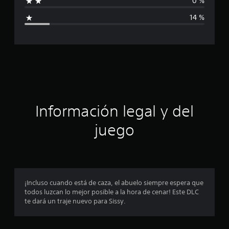
0 %
i
i
c
14 %
a
c
c
i
a
o
n
c
e
s
i
ó
Información legal y del
n
juego
p
r
o
¡Incluso cuando está de caza, el abuelo siempre espera que
todos luzcan lo mejor posible a la hora de cenar! Este DLC
m
te dará un traje nuevo para Sissy.
e