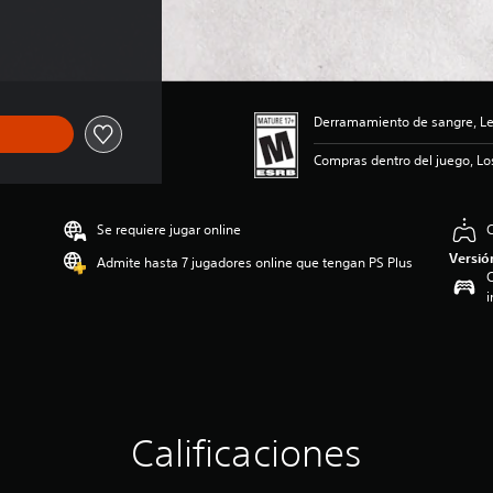
Derramamiento de sangre, Len
Compras dentro del juego, Lo
Se requiere jugar online
C
Versió
Admite hasta 7 jugadores online que tengan PS Plus
C
i
Calificaciones