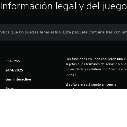
Información legal y del juego
nifica que no puedas tener estilo. Este paquete contiene tres conjun
Las funciones en línea requieren una cu
PS4, PS5
sujetas a los términos de servicio y a la
privacidad (playstation.com/Terms y pl
24/4/2025
policy).
Gun Interactive
El software está sujeto a licencia 
Terror
(us.playstation.com/softwarelicense/sp
Puedes descargar y reproducir este cont
asociada a tu cuenta (a través de la co
consola y juego offline”) y en cualquier
con tu misma cuenta.