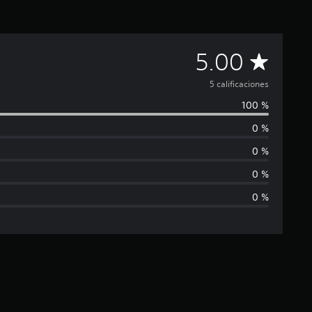
C
5.00
a
5 calificaciones
100 %
l
0 %
i
0 %
f
0 %
0 %
i
c
a
c