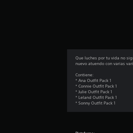
t
r
e
l
l
a
s
e
n
u
Que luches por tu vida no si
n
nuevo atuendo con varias vari
t
o
Contiene:
t
* Ana Outfit Pack 1
a
* Connie Outfit Pack 1
l
* Julie Outfit Pack 1
d
* Leland Outfit Pack 1
e
* Sonny Outfit Pack 1
1
6
c
a
l