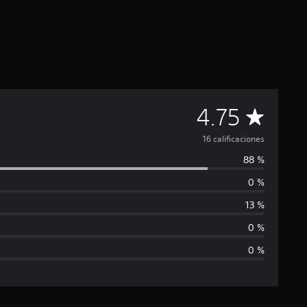
C
4.75
a
16 calificaciones
88 %
l
0 %
i
13 %
f
0 %
0 %
i
c