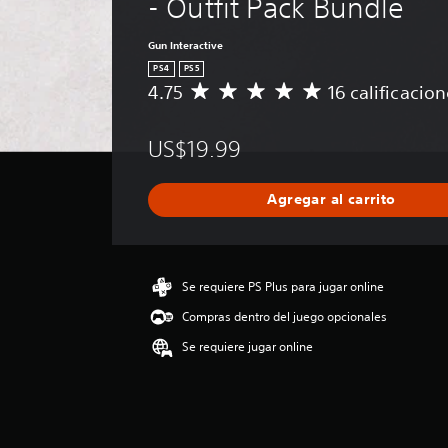
- Outfit Pack Bundle
Gun Interactive
PS4
PS5
4.75
16 calificacio
C
a
l
US$19.99
i
f
i
Agregar al carrito
c
a
c
i
ó
Se requiere PS Plus para jugar online
n
Compras dentro del juego opcionales
p
r
Se requiere jugar online
o
m
e
d
i